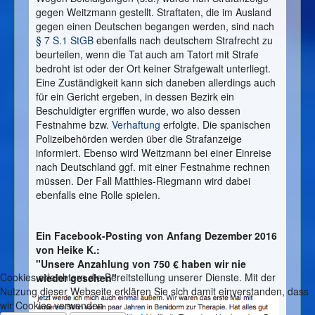
gegen Weitzmann gestellt. Straftaten, die im Ausland
gegen einen Deutschen begangen werden, sind nach
§ 7 S.1 StGB
ebenfalls nach deutschem Strafrecht zu
beurteilen, wenn die Tat auch am Tatort mit Strafe
bedroht ist oder der Ort keiner Strafgewalt unterliegt.
Eine Zuständigkeit kann sich daneben allerdings auch
für ein Gericht ergeben, in dessen Bezirk ein
Beschuldigter ergriffen wurde, wo also dessen
Festnahme bzw.
Verhaftung
erfolgte. Die spanischen
Polizeibehörden werden über die Strafanzeige
informiert. Ebenso wird Weitzmann bei einer Einreise
nach Deutschland ggf. mit einer Festnahme rechnen
müssen. Der Fall Matthies-Riegmann wird dabei
ebenfalls eine Rolle spielen.
Ein Facebook-Posting von Anfang Dezember 2016
von Heike K.:
"Unsere Anzahlung von 750 € haben wir nie
Cookies erleichtern die Bereitstellung unserer Dienste. Mit der
wieder gesehen"
Nutzung dieser Webseite erklären Sie sich damit einverstanden, dass
wir Cookies verwenden