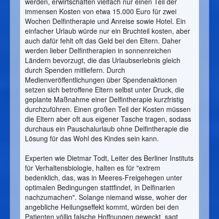
werden, erwirtschaften vielfach nur einen Teil der
immensen Kosten von etwa 15.000 Euro für zwei
Wochen Delfintherapie und Anreise sowie Hotel. Ein
einfacher Urlaub würde nur ein Bruchteil kosten, aber
auch dafür fehlt oft das Geld bei den Eltern. Daher
werden lieber Delfintherapien in sonnenreichen
Ländern bevorzugt, die das Urlaubserlebnis gleich
durch Spenden mitliefern. Durch
Medienveröffentlichungen über Spendenaktionen
setzen sich betroffene Eltern selbst unter Druck, die
geplante Maßnahme einer Delfintherapie kurzfristig
durchzuführen. Einen großen Teil der Kosten müssen
die Eltern aber oft aus eigener Tasche tragen, sodass
durchaus ein Pauschalurlaub ohne Delfintherapie die
Lösung für das Wohl des Kindes sein kann.
Experten wie Dietmar Todt, Leiter des Berliner Instituts
für Verhaltensbiologie, halten es für "extrem
bedenklich, das, was in Meeres-Freigehegen unter
optimalen Bedingungen stattfindet, in Delfinarien
nachzumachen". Solange niemand wisse, woher der
angebliche Heilungseffekt kommt, würden bei den
Patienten völlig falsche Hoffnungen geweckt, sagt