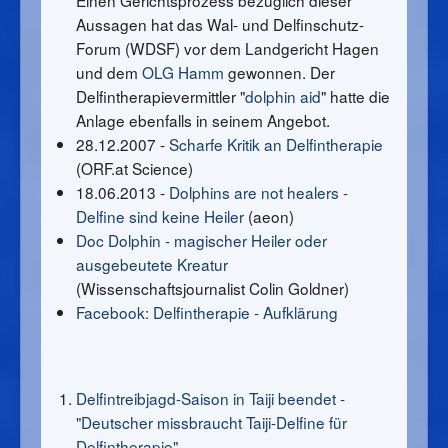
Einen Gerichtsprozess bezüglich dieser
Aussagen hat das Wal- und Delfinschutz-
Forum (WDSF) vor dem Landgericht Hagen
und dem
OLG Hamm
gewonnen. Der
Delfintherapievermittler "
dolphin aid
" hatte die
Anlage ebenfalls in seinem Angebot.
28.12.2007 -
Scharfe Kritik an Delfintherapie
(ORF.at Science)
18.06.2013 -
Dolphins are not healers -
Delfine sind keine Heiler
(aeon)
Doc Dolphin - magischer Heiler oder
ausgebeutete Kreatur
(Wissenschaftsjournalist Colin Goldner)
Facebook: Delfintherapie - Aufklärung
Delfintreibjagd-Saison in Taiji beendet -
"Deutscher missbraucht Taiji-Delfine für
Delfintherapie"