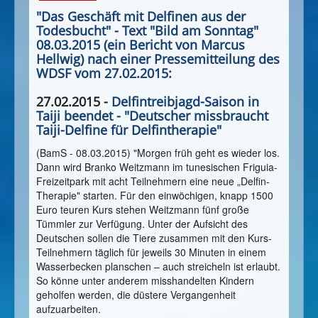
"Das Geschäft mit Delfinen aus der
Todesbucht" - Text "Bild am Sonntag"
08.03.2015 (ein Bericht von Marcus
Hellwig) nach einer Pressemitteilung des
WDSF vom 27.02.2015:
27.02.2015 -
Delfintreibjagd-Saison in
Taiji beendet - "Deutscher missbraucht
Taiji-Delfine für Delfintherapie"
(BamS - 08.03.2015) "Morgen früh geht es wieder los.
Dann wird Branko Weitzmann im tunesischen Friguia-
Freizeitpark mit acht Teilnehmern eine neue „Delfin-
Therapie" starten. Für den einwöchigen, knapp 1500
Euro teuren Kurs stehen Weitzmann fünf große
Tümmler zur Verfügung. Unter der Aufsicht des
Deutschen sollen die Tiere zusammen mit den Kurs-
Teilnehmern täglich für jeweils 30 Minuten in einem
Wasserbecken planschen – auch streicheln ist erlaubt.
So könne unter anderem misshandelten Kindern
geholfen werden, die düstere Vergangenheit
aufzuarbeiten.