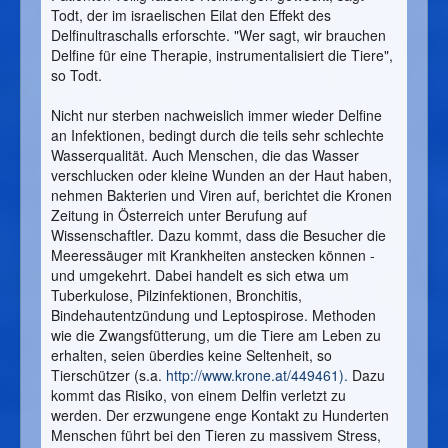
Todt, der im israelischen Eilat den Effekt des
Delfinultraschalls erforschte. "Wer sagt, wir brauchen
Delfine für eine Therapie, instrumentalisiert die Tiere",
so Todt.
Nicht nur sterben nachweislich immer wieder Delfine
an Infektionen, bedingt durch die teils sehr schlechte
Wasserqualität. Auch Menschen, die das Wasser
verschlucken oder kleine Wunden an der Haut haben,
nehmen Bakterien und Viren auf, berichtet die Kronen
Zeitung in Österreich unter Berufung auf
Wissenschaftler. Dazu kommt, dass die Besucher die
Meeressäuger mit Krankheiten anstecken können -
und umgekehrt. Dabei handelt es sich etwa um
Tuberkulose, Pilzinfektionen, Bronchitis,
Bindehautentzündung und Leptospirose. Methoden
wie die Zwangsfütterung, um die Tiere am Leben zu
erhalten, seien überdies keine Seltenheit, so
Tierschützer (s.a.
http://www.krone.at/449461
).
Dazu
kommt das Risiko, von einem Delfin verletzt zu
werden. Der erzwungene enge Kontakt zu Hunderten
Menschen führt bei den Tieren zu massivem Stress,