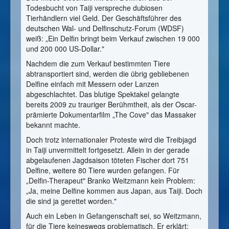
Todesbucht von Taiji verspreche dubiosen
Tierhändlern viel Geld. Der Geschäftsführer des
deutschen Wal- und Delfinschutz-Forum (WDSF)
weiß: „Ein Delfin bringt beim Verkauf zwischen 19 000
und 200 000 US-Dollar."
Nachdem die zum Verkauf bestimmten Tiere
abtransportiert sind, werden die übrig gebliebenen
Delfine einfach mit Messern oder Lanzen
abgeschlachtet. Das blutige Spektakel gelangte
bereits 2009 zu trauriger Berühmtheit, als der Oscar-
prämierte Dokumentarfilm „The Cove" das Massaker
bekannt machte.
Doch trotz internationaler Proteste wird die Treibjagd
in Taiji unvermittelt fortgesetzt. Allein in der gerade
abgelaufenen Jagdsaison töteten Fischer dort 751
Delfine, weitere 80 Tiere wurden gefangen. Für
„Delfin-Therapeut" Branko Weitzmann kein Problem:
„Ja, meine Delfine kommen aus Japan, aus Taiji. Doch
die sind ja gerettet worden."
Auch ein Leben in Gefangenschaft sei, so Weitzmann,
für die Tiere keineswegs problematisch. Er erklärt: