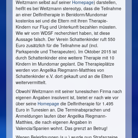
Weitzmann selbst auf seiner
Homepage
) darstellen,
heißt es bei Weitzmann stereotyp, dass die Teilnahme
an einer Delfintherapie in Benidorm/Mundomar
kostenlos sei und die Eltern mit ihren Therapie-
Kindern nur Flug und Unterkunft bezahlen müssten.
Wie wir vom WDSF recherchiert haben, ist diese
Aussage falsch. Der Verein Schattenkinder ruft 550
Euro zusätzlich für die Teilnahme auf (incl.
Parkspende und Therapeuten). Im Oktober 2015 ist
durch Schattenkinder eine weitere Therapie mit 10
Kindern im Mundomar geplant. Die Therapieplätze
werden von Angelika Riegmann-Matthies von
Schattenkinder e.V. dort gekauft und an die Eltern
weitervermittelt.
Obwohl Weitzmann mit seiner tunesischen Firma nach
eigenen Angaben insolvent ist, bietet er nach wie vor
über seine
Homepage
die Delfintherapie für 1.495
Euro in Tunesien an. Die Terminabsprachen und
Anmeldungen laufen über Angelika Riegmann-
Matthies, die nach eigenen Angaben in
Valencia/Spanien wohnt. Das grenzt an Betrug!
Wegen Beleidigungen (s.u.) wurde nun Strafanzeige