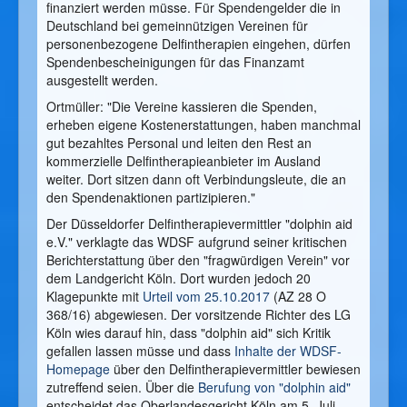
finanziert werden müsse. Für Spendengelder die in
Deutschland bei gemeinnützigen Vereinen für
personenbezogene Delfintherapien eingehen, dürfen
Spendenbescheinigungen für das Finanzamt
ausgestellt werden.
Ortmüller: "Die Vereine kassieren die Spenden,
erheben eigene Kostenerstattungen, haben manchmal
gut bezahltes Personal und leiten den Rest an
kommerzielle Delfintherapieanbieter im Ausland
weiter. Dort sitzen dann oft Verbindungsleute, die an
den Spendenaktionen partizipieren."
Der Düsseldorfer Delfintherapievermittler "dolphin aid
e.V." verklagte das WDSF aufgrund seiner kritischen
Berichterstattung über den "fragwürdigen Verein" vor
dem Landgericht Köln. Dort wurden jedoch 20
Klagepunkte mit
Urteil vom 25.10.2017
(AZ 28 O
368/16) abgewiesen. Der vorsitzende Richter des LG
Köln wies darauf hin, dass "dolphin aid" sich Kritik
gefallen lassen müsse und dass
Inhalte der WDSF-
Homepage
über den Delfintherapievermittler bewiesen
zutreffend seien. Über die
Berufung von "dolphin aid"
entscheidet das Oberlandesgericht Köln am 5. Juli