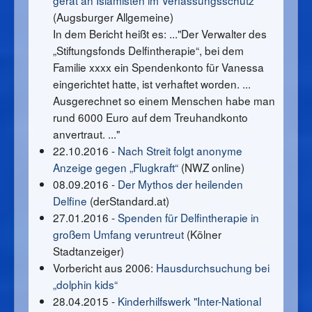
gerät an Islamisten im Verfassungsschutz
(Augsburger Allgemeine)
In dem Bericht heißt es: ..."Der Verwalter des
„Stiftungsfonds Delfintherapie“, bei dem
Familie xxxx ein Spendenkonto für Vanessa
eingerichtet hatte, ist verhaftet worden. ...
Ausgerechnet so einem Menschen habe man
rund 6000 Euro auf dem Treuhandkonto
anvertraut. ..."
22.10.2016 -
Nach Streit folgt anonyme
Anzeige gegen „Flugkraft“
(NWZ online)
08.09.2016 -
Der Mythos der heilenden
Delfine
(derStandard.at)
27.01.2016 -
Spenden für Delfintherapie in
großem Umfang veruntreut
(Kölner
Stadtanzeiger)
Vorbericht aus 2006:
Hausdurchsuchung bei
„dolphin kids“
28.04.2015 -
Kinderhilfswerk "Inter-National