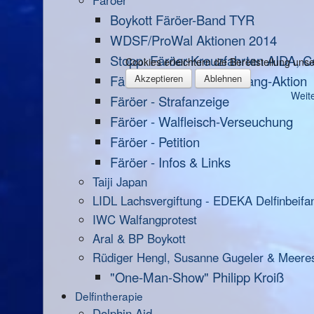
Färöer
Boykott Färöer-Band TYR
WDSF/ProWal Aktionen 2014
Stopp: Färöer-Kreuzfahrten AIDA, C
Cookies erleichtern die Bereitstellung un
Färöer-Inseln - Anti-Walfang-Aktion
Akzeptieren
Ablehnen
Weite
Färöer - Strafanzeige
Färöer - Walfleisch-Verseuchung
Färöer - Petition
Färöer - Infos & Links
Taiji Japan
LIDL Lachsvergiftung - EDEKA Delfinbeifa
IWC Walfangprotest
Aral & BP Boykott
Rüdiger Hengl, Susanne Gugeler & Meere
"One-Man-Show" Philipp Kroiß
Delfintherapie
Dolphin Aid