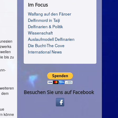
Im Focus
Walfang auf den Färoer
Delfinmord in Taiji
Delfinarien & Politik
Wissenschaft
Auslaufmodell Delfinarien
Tunesien
Die Bucht-The Cove
tzwerks
International News
lwellen
ie bis zu
ann-
weiteren
Besuchen Sie uns auf Facebook
h dem
eue
ern könne