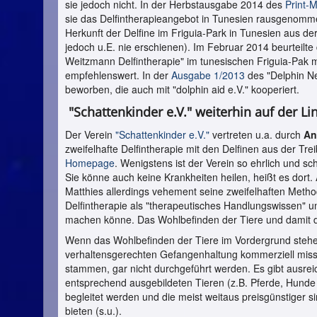
sie jedoch nicht. In der Herbstausgabe 2014 des
Print-
sie das Delfintherapieangebot in Tunesien rausgenomme
Herkunft der Delfine im Friguia-Park in Tunesien aus der
jedoch u.E. nie erschienen). Im Februar 2014 beurteilte
Weitzmann Delfintherapie" im tunesischen Friguia-Pak m
empfehlenswert. In der
Ausgabe 1/2013
des "Delphin Ne
beworben, die auch mit "dolphin aid e.V." kooperiert.
"Schattenkinder e.V." weiterhin auf der Li
Der Verein
"Schattenkinder e.V."
vertreten u.a. durch
An
zweifelhafte Delfintherapie mit den Delfinen aus der Tr
Homepage
. Wenigstens ist der Verein so ehrlich und s
Sie könne auch keine Krankheiten heilen, heißt es dort.
Matthies allerdings vehement seine zweifelhaften Meth
Delfintherapie als
"therapeutisches Handlungswissen" und 
machen könne. Das Wohlbefinden der Tiere und damit d
Wenn das Wohlbefinden der Tiere im Vordergrund stehen 
verhaltensgerechten Gefangenhaltung kommerziell miss
stammen, gar nicht durchgeführt werden. Es gibt ausrei
entsprechend ausgebildeten Tieren (z.B. Pferde, Hunde
begleitet werden und die meist weitaus preisgünstiger si
bieten (s.u.).