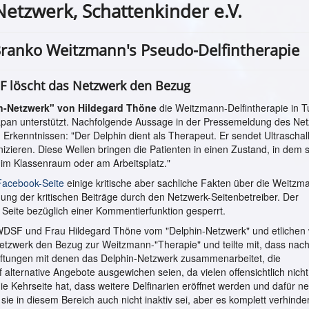
etzwerk, Schattenkinder e.V.
Branko Weitzmann's Pseudo-Delfintherapie
SF löscht das Netzwerk den Bezug
n-Netzwerk" von Hildegard Thöne
die Weitzmann-Delfintherapie in 
/Japan unterstützt. Nachfolgende Aussage in der Pressemeldung des Ne
 Erkenntnissen: "Der Delphin dient als Therapeut. Er sendet Ultraschal
zieren. Diese Wellen bringen die Patienten in einen Zustand, in dem s
 im Klassenraum oder am Arbeitsplatz."
Facebook-Seite
einige kritische aber sachliche Fakten über die Weitzm
ung der kritischen Beiträge durch den Netzwerk-Seitenbetreiber. Der
eite bezüglich einer Kommentierfunktion gesperrt.
DSF und Frau Hildegard Thöne vom "Delphin-Netzwerk" und etlichen 
etzwerk den Bezug zur Weitzmann-"Therapie" und teilte mit, dass nac
tiftungen mit denen das Delphin-Netzwerk zusammenarbeitet, die
alternative Angebote ausgewichen seien, da vielen offensichtlich nicht
 Kehrseite hat, dass weitere Delfinarien eröffnet werden und dafür n
ie in diesem Bereich auch nicht inaktiv sei, aber es komplett verhind