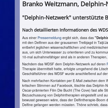
Branko Weitzmann, Delphin-N
"Delphin-Netzwerk" unterstützte 
Nach detaillierten Informationen des WD
Aus einer
Pressemeldung
ergibt sich, dass das
"Delphi
mit den Delfinen aus der grausamen Treibjagd in Taiji
entbehrt jeglichen wissenschaftlichen und medizinischen
aus, um sich Unterwasser zu orientieren und zu kommuni
10-mal aufnahmefähiger sind als in anderen Therapien,
Nachdem das WDSF dem Delphin-Netzwerk auf deren
Therapie übermittelt hatte, erfolgte umgehend die Lösch
Geschäftsführer des WDSF wurde anschließend auf der S
Nach mehrfachen Kontakten per E-Mail zwischen dem W
krtischen Stimmen auf Facebook, löschte das Delphin-N
Oscar-prämierten Film Die Bucht (The Cove) fast alle S
Bezuschussung von Delphintherapien eingestellt und auf 
bewusst gewesen wäre, dass der Delfintherapie-Boom die
Delfine gefangen werden müssten. Thöne schrieb, dass s