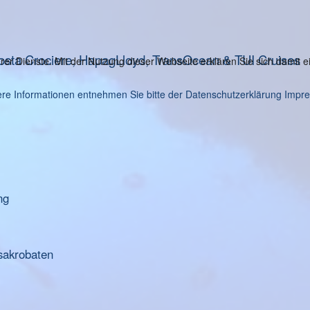
osta Crociere, HapagLloyd, TransOcean & TUI Cruises
serer Dienste. Mit der Nutzung dieser Webseite erklären Sie sich damit
re Informationen entnehmen Sie bitte der Datenschutzerklärung
Impr
ng
sakrobaten