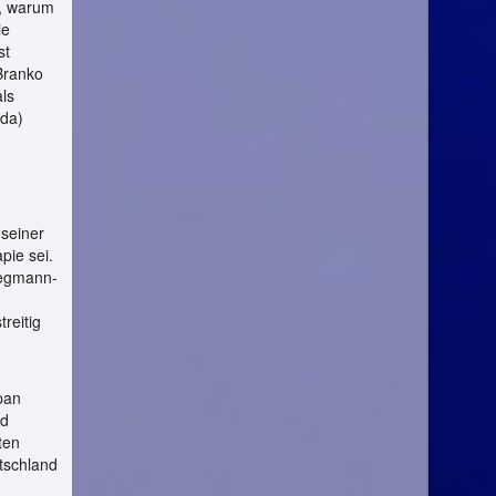
n, warum
ie
st
Branko
ls
ida)
 seiner
pie sei.
iegmann-
-
reitig
pan
nd
ten
utschland