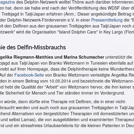
Magazins
des Delphin-Netzwerk wolltel Thöne auch darüber informiere
n hat, denn sie habe erst nach der Veröffentlichung des WDSF über d
 Treibjagd in Taiji/Japan erfahren (Anm.: Dieser angekündigte Beitrag i
 der Delphin-Netzwerk-Förderverein e.V. in einer
Pressemitteilung
die "
it den Delfinen aus den grausamen Treibjagden aus Taiji/Japan noch a
tzwerk" wird die Organisation "Island Dolphin Care" in Key Largo (Flor
nie des Delfin-Missbrauchs
gelika Riegmann-Matthies und Marina Schumacher
unterstützt die
eibjagd aus Taiji/Japan von Branko Weitzmann in Tunesien ebenfalls auf
chreibt auf ihrer Homepage, dass die Delphintherapie keine Wunderthera
 Auf der
Facebook-Seite
von Branko Weitzmann verteidigte Angelika R
oden in einem Beitrag vom 10.05.2014 und bezeichnete die Weitzmann
hebt die Qualität der "Arbeit" von Weitzmann hervor, die ihm keiner st
ie Sicherheit für Mensch
und Tier ständen immer im Vordergrund.
würde, dann dürfte eine Therapie mit Delfinen, die in einer nicht-
braucht werden und auch noch aus grausamen Treibjagden in Taiji/Ja
chend Alternativen von tiergestützten Thearapien mit domestizierten u
 und selbst Lamas), die von ausgebildeten und examinierten Therapeu
nd und ein stressfreies Urlaubserlebnis für die kleinen Patienten in De