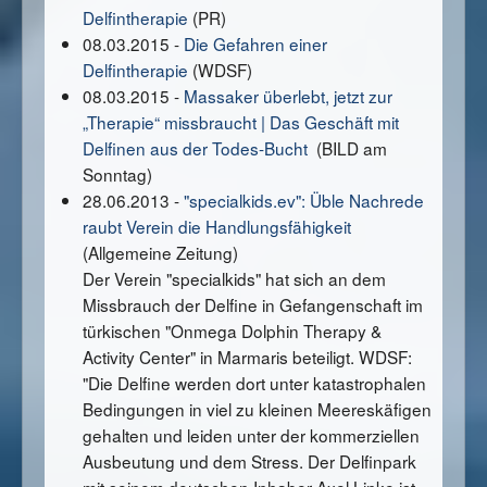
Delfintherapie
(PR)
08.03.2015 -
Die Gefahren einer
Delfintherapie
(WDSF)
08.03.2015 -
Massaker überlebt, jetzt zur
„Therapie“ missbraucht | Das Geschäft mit
Delfinen
aus der Todes-Bucht
(BILD am
Sonntag)
28.06.2013 -
"specialkids.ev":
Üble Nachrede
raubt Verein die Handlungsfähigkeit
(Allgemeine Zeitung)
Der Verein "specialkids" hat sich an dem
Missbrauch der Delfine in Gefangenschaft im
türkischen "Onmega Dolphin Therapy &
Activity Center" in Marmaris beteiligt. WDSF:
"Die Delfine werden dort unter katastrophalen
Bedingungen in viel zu kleinen Meereskäfigen
gehalten und leiden unter der kommerziellen
Ausbeutung und dem Stress. Der Delfinpark
mit seinem deutschen Inhaber Axel Linke ist