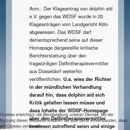
Anm.: Der Klageantrag von dolphin aid
e.V. gegen das WDSF wurde in 20
Klageanträgen vom Landgericht Köln
abgewiesen. Das WDSF darf
dementsprechend seine auf dieser
Homepage dargestellte kritische
Berichterstattung über den
fragwürdigen Delfintherapievermittler
aus Düsseldorf weiterhin
veröffentlichen.
U.a. wies der Richter
in der mündlichen Verhandlung
darauf hin, dass dolphin aid sich
Kritik gefallen lassen müsse und
dass Inhalte der WDSF-Homepage
Cookies erleichtern die Bereitstellung unserer Dienste. Mit der
über den Delfintherapievermittler
Nutzung dieser Webseite erklären Sie sich damit einverstanden, dass
bewiesen zutreffend seien und einige
wir Cookies verwenden