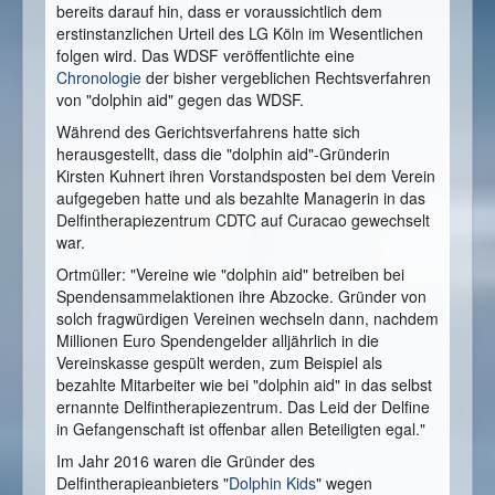
bereits darauf hin, dass er voraussichtlich dem
erstinstanzlichen Urteil des LG Köln im Wesentlichen
folgen wird. Das WDSF veröffentlichte eine
Chronologie
der bisher vergeblichen Rechtsverfahren
von "dolphin aid" gegen das WDSF.
Während des Gerichtsverfahrens hatte sich
herausgestellt, dass die "dolphin aid"-Gründerin
Kirsten Kuhnert ihren Vorstandsposten bei dem Verein
aufgegeben hatte und als bezahlte Managerin in das
Delfintherapiezentrum CDTC auf Curacao gewechselt
war.
Ortmüller: "Vereine wie "dolphin aid" betreiben bei
Spendensammelaktionen ihre Abzocke. Gründer von
solch fragwürdigen Vereinen wechseln dann, nachdem
Millionen Euro Spendengelder alljährlich in die
Vereinskasse gespült werden, zum Beispiel als
bezahlte Mitarbeiter wie bei "dolphin aid" in das selbst
ernannte Delfintherapiezentrum. Das Leid der Delfine
in Gefangenschaft ist offenbar allen Beteiligten egal."
Im Jahr 2016 waren die Gründer des
Delfintherapieanbieters "
Dolphin Kids
" wegen