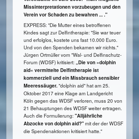
Missinterpretationen vorzubeugen und den
Verein vor Schaden zu bewahren ... ."
EXPRESS: "Die Mutter eines betroffenen
Kindes sagt zur Delfintherapie: "Sie war teuer
und erfolglos, kostete uns fast 10.000 Euro.
Und von den Spenden bekamen wir nichts."
Jürgen Ortmüller vom "Wal- und Delfinschutz-
Forum (WDSF) kritisiert:
„Die von »dolphin
aid« vermittelte Delfintherapie ist
kommerziell und ein Missbrauch sensibler
"dolphin aid" hat am 25.
Meeressäuger.
Oktober 2017 eine Klage am Landgericht
Köln gegen das WDSF verloren, muss 20 von
21 Behauptungen des WDSF weiter ertragen.
Auch die Formulierung:
"Alljährliche
mit der der WDSF
Abzocke von dolphin aid?"
die Spendenaktionen kritisiert hatte."