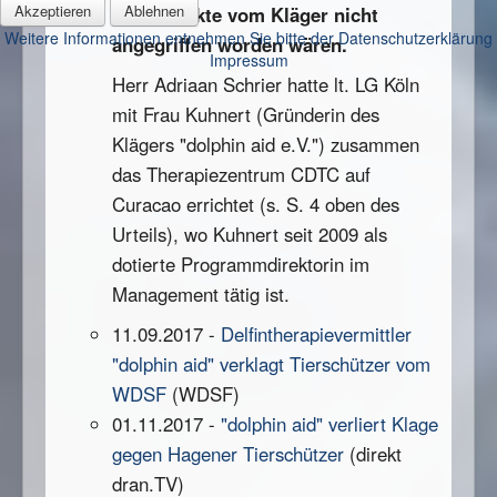
Akzeptieren
Ablehnen
Klagepunkte vom Kläger nicht
Weitere Informationen entnehmen Sie bitte der Datenschutzerklärung
angegriffen worden wären.
Impressum
Herr Adriaan Schrier hatte lt. LG Köln
mit Frau Kuhnert (Gründerin des
Klägers "dolphin aid e.V.") zusammen
das Therapiezentrum CDTC auf
Curacao errichtet (s. S. 4 oben des
Urteils), wo Kuhnert seit 2009 als
dotierte Programmdirektorin im
Management tätig ist.
11.09.2017 -
Delfintherapievermittler
"dolphin aid" verklagt Tierschützer vom
WDSF
(WDSF)
01.11.2017 -
"dolphin aid" verliert Klage
gegen Hagener Tierschützer
(direkt
dran.TV)