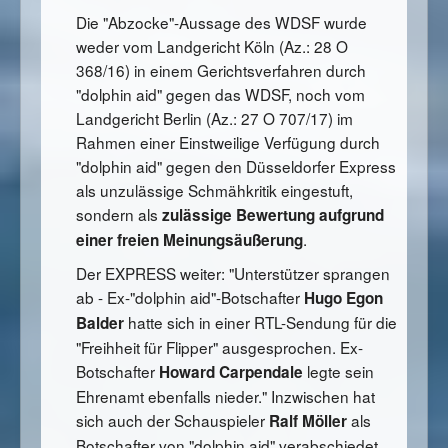
Die "Abzocke"-Aussage des WDSF wurde
weder vom Landgericht Köln (Az.: 28 O
368/16) in einem Gerichtsverfahren durch
"dolphin aid" gegen das WDSF, noch vom
Landgericht Berlin (Az.: 27 O 707/17) im
Rahmen einer Einstweilige Verfügung durch
"dolphin aid" gegen den Düsseldorfer Express
als unzulässige Schmähkritik eingestuft,
sondern als
zulässige Bewertung aufgrund
.
einer freien Meinungsäußerung
Der EXPRESS weiter: "Unterstützer sprangen
ab - Ex-"dolphin aid"-Botschafter
Hugo Egon
hatte sich in einer RTL-Sendung für die
Balder
"Freihheit für Flipper" ausgesprochen. Ex-
Botschafter
legte sein
Howard Carpendale
Ehrenamt ebenfalls nieder." Inzwischen hat
sich auch der Schauspieler
als
Ralf Möller
Botschafter von "dolphin aid" verabschiedet.