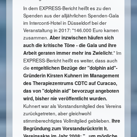
In dem EXPRESS-Bericht heißt es zu den
Spenden aus der alljährlichen Spenden-Gala
im Interconti-Hotel in Düsseldorf bei der
Veranstaltung in 2017: "146.000 Euro kamen
zusammen.
Aber inzwischen häufen sich
auch die kritische Töne - die Gala und ihre
t." Im
Arbeit geraten immer mehr ins Zwielich
EXPRESS-Bericht heißt es weiter, dass auch
die
entgeltlichen Bezüge der "dolphin aid"-
Gründerin Kirsten Kuhnert
im Management
des Therapiezentrums CDTC
auf Curacao,
das von "dolphin aid" bevorzugt angeboten
wird, bisher nie veröffentlicht wurden.
Kuhnert war als Vorstandsmitglied des Vereins
zurückgetreten, aber gleichwohl
stimmberechtigtes Vollmitglied geblieben.
Ihre
Begründung zum Vorstandsrücktritt lt.
Vereinsakte im Jahr 2008: "...um mögliche