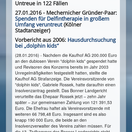
Untreue in 122 Fällen
27.01.2016 -
Mechernicher Gründer-Paar
:
Spenden für Delfintherapie in großem
Umfang veruntreut
(Kölner
Stadtanzeiger)
Vorbericht aus 2006:
Hausdurchsuchung
bei „dolphin kids“
(28.01.2016) - Nachdem die Kaufhof AG 200.000 Euro
an den dubiosen Verein "dolphin kids" gespendet hatte
und Revisoren des Konzerns bereits im Jahr 2003
Unregelmäßgikeiten festgestellt hatten, stellte die
Kaufhof AG Strafanzeige. Die Vereinsvorsitzende von
"dolphin kids", Gabriele Rossek, hatte daraufhin einen
Insolvenzantrag gestellt. Das Bonner Landgericht
verurteilte das Ehepaar Rossek jetzt – zehn Jahr
später – zur gemeinsamen Zahlung von 121 391,53
Euro. Die Ehefrau haftet als Vereinsvorsitzende mit
weiteren 66 798,48 Euro. Insgesamt sind es also
knapp 190 000 Euro, die beide an den
Insolvenzverwalter des Vereins zahlen müssen. Für
die 13. Zivilkammer des Bonner Landgerichts steht