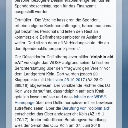
Spendenbescheinigungen für das Finanzamt
ausgestellt werden.
Ortmüller: "Die Vereine kassieren die Spenden,
erheben eigene Kostenerstattungen, haben manchmal
gut bezahltes Personal und leiten den Rest an
kommerzielle Delfintherapieanbieter im Ausland
weiter. Dort sitzen dann oft Verbindungsleute, die an
den Spendenaktionen partizipieren."
Der Düsseldorfer Delfintherapievermittler "
dolphin aid
e.V.
" verklagte das WDSF aufgrund seiner kritischen
Berichterstattung über den "fragwürdigen Verein" vor
dem Landgericht Köln. Dort wurden jedoch 20
Klagepunkte mit
Urteil vom 25.10.2017
(AZ 28 O
368/16) abgewiesen. Der vorsitzende Richter des LG
Köln wies darauf hin, dass "dolphin aid" sich Kritik
gefallen lassen müsse und dass
Inhalte der WDSF-
Homepage
über den Delfintherapievermittler bewiesen
zutreffend seien. Über die
Berufung von "dolphin aid"
entscheidet das Oberlandesgericht Köln (AZ 15 U
170/17). In der mündlichen Berufungsverhandlung
wies der Senat des OLG Köln am 07. Juni 2018