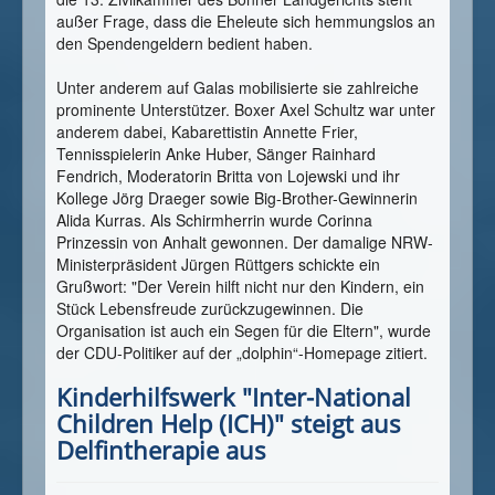
außer Frage, dass die Eheleute sich hemmungslos an
den Spendengeldern bedient haben.
Unter anderem auf Galas mobilisierte sie zahlreiche
prominente Unterstützer. Boxer Axel Schultz war unter
anderem dabei, Kabarettistin Annette Frier,
Tennisspielerin Anke Huber, Sänger Rainhard
Fendrich, Moderatorin Britta von Lojewski und ihr
Kollege Jörg Draeger sowie Big-Brother-Gewinnerin
Alida Kurras. Als Schirmherrin wurde Corinna
Prinzessin von Anhalt gewonnen. Der damalige NRW-
Ministerpräsident Jürgen Rüttgers schickte ein
Grußwort: "Der Verein hilft nicht nur den Kindern, ein
Stück Lebensfreude zurückzugewinnen. Die
Organisation ist auch ein Segen für die Eltern", wurde
der CDU-Politiker auf der „dolphin“-Homepage zitiert.
Kinderhilfswerk "Inter-National
Children Help (ICH)" steigt aus
Delfintherapie aus