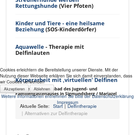
Rettungshunde
(Vier Pfoten)
Kinder und Tiere - eine heilsame
Beziehung
(SOS-Kinderdörfer)
Aquawelle
- Therapie mit
Delfinlauten
Cookies erleichtern die Bereitstellung unserer Dienste. Mit der
Nutzung dieser Webseite erklären Sie sich damit einverstanden, dass
Körperarbeit mit ‚virtuellen‘ Delfinen
wir Cookies verwenden
Das Delfin-Erlebnisbad des Jugend- und
Akzeptieren
Ablehnen
Familiengästehauses in Sigmundsberg / Mariazel
Weitere Informationen entnehmen Sie bitte der Datenschutzerklärung
Impressum
Aktuelle Seite:
Start
Delfintherapie
Alternativen zur Delfintherapie