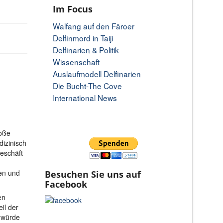
Im Focus
Walfang auf den Färoer
Delfinmord in Taiji
Delfinarien & Politik
Wissenschaft
Auslaufmodell Delfinarien
Die Bucht-The Cove
International News
roße
dizinisch
eschäft
ten und
Besuchen Sie uns auf
Facebook
en
il der
 würde