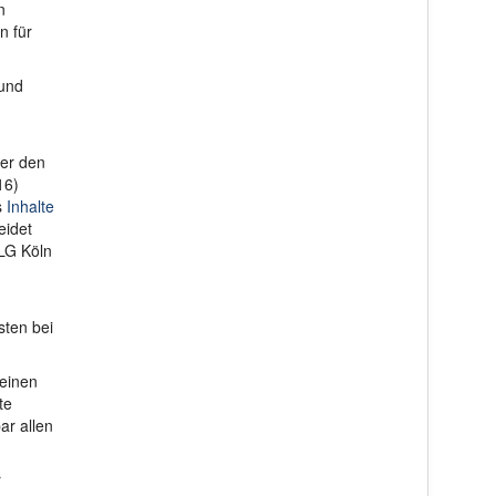
n
n für
 und
ber den
16)
s
Inhalte
eidet
OLG Köln
sten bei
reinen
te
ar allen
r