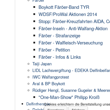
Färöer
Boykott Färöer-Band TYR
WDSF/ProWal Aktionen 2014
Stopp: Färöer-Kreuzfahrten AIDA, C
Färöer-Inseln - Anti-Walfang-Aktion
Färöer - Strafanzeige
Färöer - Walfleisch-Verseuchung
Färöer - Petition
Färöer - Infos & Links
Taiji Japan
LIDL Lachsvergiftung - EDEKA Delfinbeifa
IWC Walfangprotest
Aral & BP Boykott
Rüdiger Hengl, Susanne Gugeler & Meere
"One-Man-Show" Philipp Kroiß
Delfintherapie
Cookies erleichtern die Bereitstellung un
Dolphin Aid
Akzeptieren
Ablehnen