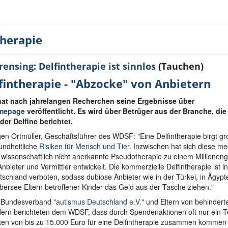
therapie
rensing: Delfintherapie ist sinnlos
(Tauchen)
intherapie - "Abzocke" von Anbietern
at nach jahrelangen Recherchen seine Ergebnisse über
mepage
veröffentlicht. Es wird über Betrüger aus der Branche, die
der Delfine berichtet.
gen Ortmüller, Geschäftsführer des WDSF: "Eine Delfintherapie birgt g
undheitliche
Risiken für Mensch und Tier
. Inzwischen hat sich diese me
 wissenschaftlich nicht anerkannte Pseudotherapie zu einem Millioneng
Anbieter und Vermittler entwickelt. Die kommerzielle Delfintherapie ist in
tschland verboten, sodass dubiose Anbieter wie in der Türkei, in Ägyp
bersee Eltern betroffener Kinder das Geld aus der Tasche ziehen."
 Bundesverband "
autismus Deutschland e.V.
" und Eltern von behindert
dern berichteten dem WDSF, dass durch Spendenaktionen oft nur ein Te
ten von bis zu 15.000 Euro für eine Delfintherapie zusammen kommen