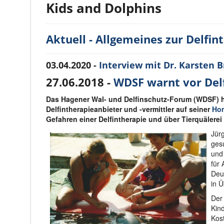
Kids and Dolphins
Aktuell - Allgemeines zur Delfin
03.04.2020 -
Interview mit Dr. Karsten B
27.06.2018 -
WDSF warnt vor Delf
Das Hagener Wal- und Delfinschutz-Forum (WDSF) h
Delfintherapieanbieter und -vermittler auf seiner
Ho
Gefahren einer Delfintherapie und über Tierquälerei 
Jür
ges
und
für 
Deu
in Ü
Der
Kin
Kos