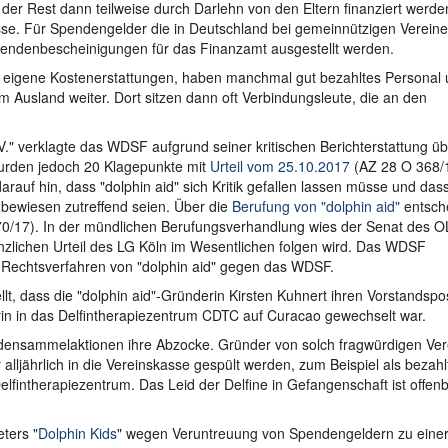
der Rest dann teilweise durch Darlehn von den Eltern finanziert werde
se. Für Spendengelder die in Deutschland bei gemeinnützigen Vereine
endenbescheinigungen für das Finanzamt ausgestellt werden.
n eigene Kostenerstattungen, haben manchmal gut bezahltes Personal
im Ausland weiter. Dort sitzen dann oft Verbindungsleute, die an den
.V." verklagte das WDSF aufgrund seiner kritischen Berichterstattung ü
wurden jedoch 20 Klagepunkte mit
Urteil vom 25.10.2017
(AZ 28 O 368/
rauf hin, dass "dolphin aid" sich Kritik gefallen lassen müsse und das
 bewiesen zutreffend seien. Über die
Berufung von "dolphin aid"
entsch
70/17). In der mündlichen Berufungsverhandlung wies der Senat des 
tanzlichen Urteil des LG Köln im Wesentlichen folgen wird. Das WDSF
 Rechtsverfahren von "dolphin aid" gegen das WDSF.
t, dass die "dolphin aid"-Gründerin Kirsten Kuhnert ihren Vorstandspo
in in das Delfintherapiezentrum CDTC auf Curacao gewechselt war.
pendensammelaktionen ihre Abzocke. Gründer von solch fragwürdigen Ve
ljährlich in die Vereinskasse gespült werden, zum Beispiel als bezahl
Delfintherapiezentrum. Das Leid der Delfine in Gefangenschaft ist offenb
ters "
Dolphin Kids
" wegen Veruntreuung von Spendengeldern zu eine