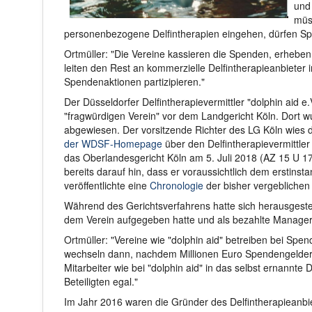
und 
müs
personenbezogene Delfintherapien eingehen, dürfen Sp
Ortmüller: "Die Vereine kassieren die Spenden, erhebe
leiten den Rest an kommerzielle Delfintherapieanbieter 
Spendenaktionen partizipieren."
Der Düsseldorfer Delfintherapievermittler "dolphin aid e
"fragwürdigen Verein" vor dem Landgericht Köln. Dort 
abgewiesen. Der vorsitzende Richter des LG Köln wies da
der WDSF-Homepage
über den Delfintherapievermittler
das Oberlandesgericht Köln am 5. Juli 2018 (AZ 15 U 1
bereits darauf hin, dass er voraussichtlich dem erstins
veröffentlichte eine
Chronologie
der bisher vergeblichen
Während des Gerichtsverfahrens hatte sich herausgestell
dem Verein aufgegeben hatte und als bezahlte Manager
Ortmüller: "Vereine wie "dolphin aid" betreiben bei S
wechseln dann, nachdem Millionen Euro Spendengelder al
Mitarbeiter wie bei "dolphin aid" in das selbst ernannte 
Beteiligten egal."
Im Jahr 2016 waren die Gründer des Delfintherapieanbie