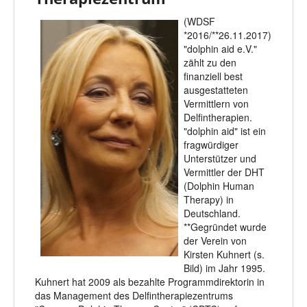
(WDSF
*2016/**26.11.2017)
"dolphin aid e.V."
zählt zu den
finanziell best
ausgestatteten
Vermittlern von
Delfintherapien.
"dolphin aid" ist ein
fragwürdiger
Unterstützer und
Vermittler der DHT
(Dolphin Human
Therapy) in
Deutschland.
**Gegründet wurde
der Verein von
Kirsten Kuhnert (s.
Bild) im Jahr 1995.
Kuhnert hat 2009 als bezahlte Programmdirektorin in
das Management des Delfintherapiezentrums