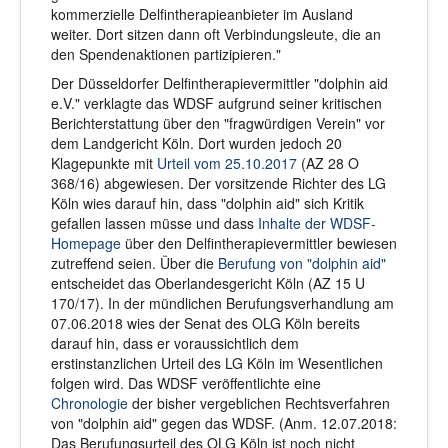
kommerzielle Delfintherapieanbieter im Ausland
weiter. Dort sitzen dann oft Verbindungsleute, die an
den Spendenaktionen partizipieren."
Der Düsseldorfer Delfintherapievermittler "dolphin aid
e.V." verklagte das WDSF aufgrund seiner kritischen
Berichterstattung über den "fragwürdigen Verein" vor
dem Landgericht Köln. Dort wurden jedoch 20
Klagepunkte mit
Urteil vom 25.10.2017
(AZ 28 O
368/16) abgewiesen. Der vorsitzende Richter des LG
Köln wies darauf hin, dass "dolphin aid" sich Kritik
gefallen lassen müsse und dass
Inhalte der WDSF-
Homepage
über den Delfintherapievermittler bewiesen
zutreffend seien. Über die
Berufung von "dolphin aid"
entscheidet das Oberlandesgericht Köln (AZ 15 U
170/17). In der mündlichen Berufungsverhandlung am
07.06.2018 wies der Senat des OLG Köln bereits
darauf hin, dass er voraussichtlich dem
erstinstanzlichen Urteil des LG Köln im Wesentlichen
folgen wird. Das WDSF veröffentlichte eine
Chronologie
der bisher vergeblichen Rechtsverfahren
von "dolphin aid" gegen das WDSF. (Anm. 12.07.2018:
Das Berufungsurteil des OLG Köln ist noch nicht