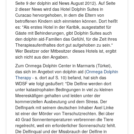
Seite 9 der dolphin aid News August 2012). Auf Seite
2 dieser News wird das Hotel Dolphin Suites in
Curacao hervorgehoben, in dem die Eltern von
betroffenen Kindern sich einmieten können. Dort heißt
es: "Als erstes Hotel in der Karibik, ausgestattet für
Gäste mit Behinderungen, gibt Dolphin Suites auch
den dolphin aid-Familien das Gefühl, für die Zeit ihres
Therapieaufenthaltes dort gut aufgehoben zu sein."
Wer Besitzer oder Mitbesitzer dieses Hotels ist, ergibt
sich nicht aus den Angaben.
Zum Onmega Dolphin Center in Marmaris (Türkei),
das sich im Angebot von dolphin aid (
Onmega Dolphin
Therapy
- s. dort auf S. 10) befand, hat sich das
WDSF wie folgt geäußert: "Die Delfine werden dort
unter katastrophalen Bedingungen in viel zu kleinen
Meereskäfigen gehalten und leiden unter der
kommerziellen Ausbeutung und dem Stress. Der
Delfinpark mit seinem deutschen Inhaber Axel Linke
ist einer der Mörder von Tierschutzrechten. Bei über
40 Grad Sonnentemperaturen verbrennen die Tiere
regelrecht, weil ein erforderlicher Sonnenschutz fehlt.
Die Delfinqual und der Missbrauch der Delfine in