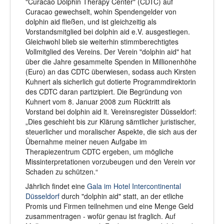
"
Curacao Dolphin Therapy Center" (
CDTC) auf
Curacao gewechselt, wohin Spendengelder von
dolphin aid fließen, und ist gleichzeitig als
Vorstandsmitglied bei dolphin aid e.V. ausgestiegen.
Gleichwohl blieb sie weiterhin stimmberechtigtes
Vollmitglied des Vereins. Der Verein "dolphin aid" hat
über die Jahre gesammelte Spenden in Millionenhöhe
(Euro) an das CDTC überwiesen, sodass auch Kirsten
Kuhnert als sicherlich gut dotierte Programmdirektorin
des CDTC daran partizipiert. Die Begründung von
Kuhnert vom 8. Januar 2008 zum Rücktritt als
Vorstand bei dolphin aid lt. Vereinsregister Düsseldorf:
„Dies geschieht bis zur Klärung sämtlicher juristischer,
steuerlicher und moralischer Aspekte, die sich aus der
Übernahme meiner neuen Aufgabe im
Therapiezentrum CDTC ergeben, um mögliche
Missinterpretationen vorzubeugen und den Verein vor
Schaden zu schützen.“
Jährlich findet eine
Gala im Hotel Intercontinental
Düsseldorf
durch "dolphin aid" statt, an der etliche
Promis und Firmen teilnehmen und eine Menge Geld
zusammentragen - wofür genau ist fraglich. Auf