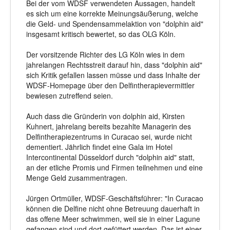
Bei der vom WDSF verwendeten Aussagen, handelt
es sich um eine korrekte Meinungsäußerung, welche
die Geld- und Spendensammelaktion von "dolphin aid"
insgesamt kritisch bewertet, so das OLG Köln.
Der vorsitzende Richter des LG Köln wies in dem
jahrelangen Rechtsstreit darauf hin, dass "dolphin aid"
sich Kritik gefallen lassen müsse und dass Inhalte der
WDSF-Homepage über den Delfintherapievermittler
bewiesen zutreffend seien.
Auch dass die Gründerin von dolphin aid, Kirsten
Kuhnert, jahrelang bereits bezahlte Managerin des
Delfintherapiezentrums in Curacao sei, wurde nicht
dementiert. Jährlich findet eine Gala im Hotel
Intercontinental Düsseldorf durch "dolphin aid" statt,
an der etliche Promis und Firmen teilnehmen und eine
Menge Geld zusammentragen.
Jürgen Ortmüller, WDSF-Geschäftsführer: "In Curacao
können die Delfine nicht ohne Betreuung dauerhaft in
das offene Meer schwimmen, weil sie in einer Lagune
gefangen sind und dort gefüttert werden. Das ist einer