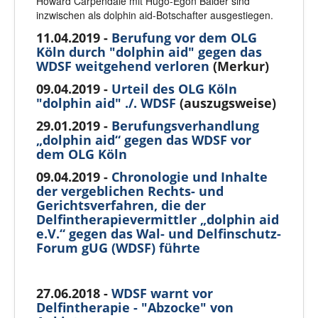
Howard Carpendale mit Hugo-Egon Balder sind
inzwischen als dolphin aid-Botschafter ausgestiegen.
11.04.2019 -
Berufung vor dem OLG
Köln durch "dolphin aid" gegen das
WDSF weitgehend verloren
(Merkur)
09.04.2019 -
Urteil des OLG Köln
"dolphin aid" ./. WDSF
(auszugsweise)
29.01.2019 -
Berufungsverhandlung
„dolphin aid“ gegen das WDSF vor
dem OLG Köln
09.04.2019 -
Chronologie und Inhalte
der vergeblichen Rechts- und
Gerichtsverfahren, die der
Delfintherapievermittler „dolphin aid
e.V.“ gegen das Wal- und Delfinschutz-
Forum gUG (WDSF) führte
27.06.2018 -
WDSF warnt vor
Delfintherapie - "Abzocke" von