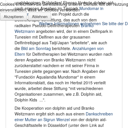
unabhängigen Prüfstellen! Ebenso förderte dolphin aid
Cookies erleichtern die Bereitstellung unserer Dienste. Mit der Nutzun
nach eigenen Angaben im Tierpark
Mundomar in
einverstanden, dass wir Cookies verwenden
Benidorm
(Spanien) ein Projekt durch die
Akzeptieren
Ablehnen
Delfintherapie-Vermittlung, das auch von dem
Weitere Informationen entnehmen Sie bitte der 
radikalen Pseudo-Delfintherapeuten
Branko
Weitzmann
angeboten wird, der in einem Delfinpark in
Tunesien mit Delfinen aus der grausamen
Delfintreibjagd aus Taiji/Japan "arbeitete", wie auch
die
Bild am Sonntag
berichtete.
Anzahlungen von
Eltern
für Delfintherapien bei Weitzmann wurden nach
deren Angaben von Branko Weitzmann nicht
zurückerstattet nachdem er mit seiner Firma in
Tunesien pleite gegangen war. Nach Angaben der
"Fundación Aqualandia Mundomar" in einem
Informationsblatt, das noch im Herbst 2015 verteilt
wurde, arbeitet diese Stiftung "mit verschiedenen
Organisationen zusammen, wie z.B. Dolphin aid,
Dolphin Kids ...".
Die Kooperation von dolphin aid und Branko
Weitzmann ergibt sich auch aus einem
Dankschreiben
einer Mutter an Sigrun Wenzel
von der dolphin aid-
Geschäftsstelle in Düsseldorf (unter dem Link auf