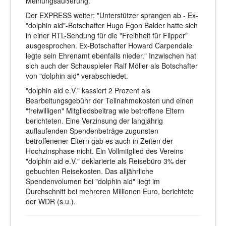
Meinungsäußerung.
Der EXPRESS weiter: "Unterstützer sprangen ab - Ex-
"dolphin aid"-Botschafter Hugo Egon Balder hatte sich
in einer RTL-Sendung für die "Freihheit für Flipper"
ausgesprochen. Ex-Botschafter Howard Carpendale
legte sein Ehrenamt ebenfalls nieder." Inzwischen hat
sich auch der Schauspieler Ralf Möller als Botschafter
von "dolphin aid" verabschiedet.
"dolphin aid e.V." kassiert 2 Prozent als
Bearbeitungsgebühr der Teilnahmekosten und einen
"freiwilligen" Mitgliedsbeitrag wie betroffene Eltern
berichteten. Eine Verzinsung der langjährig
auflaufenden Spendenbeträge zugunsten
betroffenener Eltern gab es auch in Zeiten der
Hochzinsphase nicht. Ein Vollmitglied des Vereins
"dolphin aid e.V." deklarierte als Reisebüro 3% der
gebuchten Reisekosten. Das alljährliche
Spendenvolumen bei "dolphin aid" liegt im
Durchschnitt bei mehreren Millionen Euro, berichtete
der WDR (s.u.).