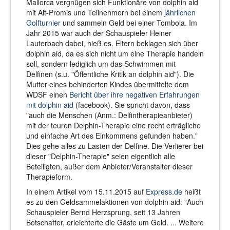
Mallorca vergnügen sich Funktionäre von dolphin aid
mit Alt-Promis und Teilnehmern bei einem
jährlichen
Golfturnier
und sammeln Geld bei einer Tombola. Im
Jahr 2015 war auch der Schauspieler Heiner
Lauterbach dabei, hieß es. Eltern beklagen sich über
dolphin aid, da es sich nicht um eine Therapie handeln
soll, sondern lediglich um das Schwimmen mit
Delfinen (s.u. "Öffentliche Kritik an dolphin aid"). Die
Mutter eines behinderten Kindes übermittelte dem
WDSF einen
Bericht über ihre negativen Erfahrungen
mit dolphin aid
(facebook). Sie spricht davon, dass
"auch die Menschen (Anm.: Delfintherapieanbieter)
mit der teuren Delphin-Therapie eine recht erträgliche
und einfache Art des Einkommens gefunden haben."
Dies gehe alles zu Lasten der Delfine. Die Verlierer bei
dieser "Delphin-Therapie" seien eigentlich alle
Beteiligten, außer dem Anbieter/Veranstalter dieser
Therapieform.
In einem Artikel vom 15.11.2015 auf
Express.de
heißt
es zu den Geldsammelaktionen von dolphin aid: "Auch
Schauspieler Bernd Herzsprung, seit 13 Jahren
Botschafter, erleichterte die Gäste um Geld. ... Weitere