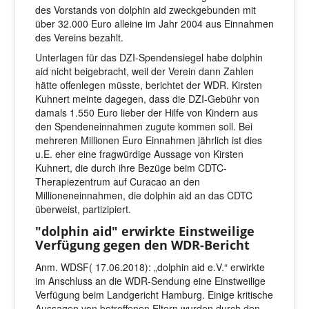
des Vorstands von dolphin aid zweckgebunden mit
über 32.000 Euro alleine im Jahr 2004 aus Einnahmen
des Vereins bezahlt.
Unterlagen für das DZI-Spendensiegel habe dolphin
aid nicht beigebracht, weil der Verein dann Zahlen
hätte offenlegen müsste, berichtet der WDR. Kirsten
Kuhnert meinte dagegen, dass die DZI-Gebühr von
damals 1.550 Euro lieber der Hilfe von Kindern aus
den Spendeneinnahmen zugute kommen soll. Bei
mehreren Millionen Euro Einnahmen jährlich ist dies
u.E. eher eine fragwürdige Aussage von Kirsten
Kuhnert, die durch ihre Bezüge beim CDTC-
Therapiezentrum auf Curacao an den
Millioneneinnahmen, die dolphin aid an das CDTC
überweist, partizipiert.
"dolphin aid" erwirkte Einstweilige
Verfügung gegen den WDR-Bericht
Anm. WDSF( 17.06.2018): „dolphin aid e.V.“ erwirkte
im Anschluss an die WDR-Sendung eine Einstweilige
Verfügung beim Landgericht Hamburg. Einige kritische
Aussagen von betroffenen Eltern wurden durch den