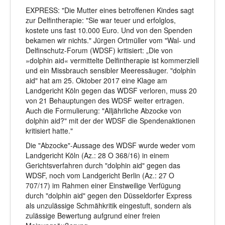
EXPRESS: "Die Mutter eines betroffenen Kindes sagt
zur Delfintherapie: "Sie war teuer und erfolglos,
kostete uns fast 10.000 Euro. Und von den Spenden
bekamen wir nichts." Jürgen Ortmüller vom "Wal- und
Delfinschutz-Forum (WDSF) kritisiert: „Die von
»dolphin aid« vermittelte Delfintherapie ist kommerziell
und ein Missbrauch sensibler Meeressäuger. "dolphin
aid" hat am 25. Oktober 2017 eine Klage am
Landgericht Köln gegen das WDSF verloren, muss 20
von 21 Behauptungen des WDSF weiter ertragen.
Auch die Formulierung: "Alljährliche Abzocke von
dolphin aid?" mit der der WDSF die Spendenaktionen
kritisiert hatte."
Die "Abzocke"-Aussage des WDSF wurde weder vom
Landgericht Köln (Az.: 28 O 368/16) in einem
Gerichtsverfahren durch "dolphin aid" gegen das
WDSF, noch vom Landgericht Berlin (Az.: 27 O
707/17) im Rahmen einer Einstweilige Verfügung
durch "dolphin aid" gegen den Düsseldorfer Express
als unzulässige Schmähkritik eingestuft, sondern als
zulässige Bewertung aufgrund einer freien