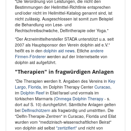
"Die Verordnung von Leistungen, die nicht den
Bestimmungen der Heilmittel-Richtlinie entsprechen
und/oder nicht im Heilmittel-Katalog genannt sind, ist
nicht zulässig. Ausgeschlossen ist somit zum Beispiel
die Behandlung von Lese- und
Rechtschreibschwäche, Delfintherapie oder Yoga."
"Der Arzneimittelhersteller STADA unterstützt u.a. seit
2007 als Hauptsponsor den Verein dolphin aid e.V."
heißt es in den
dolphin aid news
. Etliche
andere
Firmen-Förderer
werden auf der Internetseite von
dolphin aid aufgeführt.
"Therapien" in fragwürdigen Anlagen
*Die Therapien werden lt. Angaben des Vereins in
Key
Largo, Florida
, im Dolphin Therapy Center
Curacao
,
im
Dolphin Reef
in Eilat/Israel und vormals im
türkischen Marmaris (
Onmega Dolphin Therapy
- s.
dort auf S. 10) durchgeführt. Sämtliche Anlagen gelten
bei
Delfinschützern
als fragwürdig und umstritten. Die
"Delfin-Therapie-Zentren" in Curacao, Florida und Eilat
wurden vom "medizinisch-wissenschaftlichen Beirat"
von dolphin aid selbst
"zertizifiert"
und nicht von