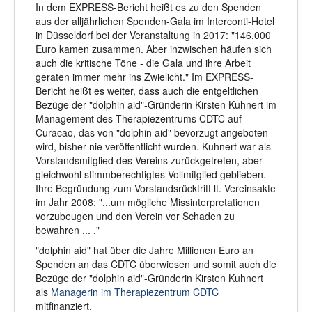
In dem EXPRESS-Bericht heißt es zu den Spenden
aus der alljährlichen Spenden-Gala im Interconti-Hotel
in Düsseldorf bei der Veranstaltung in 2017: "146.000
Euro kamen zusammen. Aber inzwischen häufen sich
auch die kritische Töne - die Gala und ihre Arbeit
geraten immer mehr ins Zwielicht." Im EXPRESS-
Bericht heißt es weiter, dass auch die entgeltlichen
Bezüge der "dolphin aid"-Gründerin Kirsten Kuhnert im
Management des Therapiezentrums CDTC auf
Curacao, das von "dolphin aid" bevorzugt angeboten
wird, bisher nie veröffentlicht wurden. Kuhnert war als
Vorstandsmitglied des Vereins zurückgetreten, aber
gleichwohl stimmberechtigtes Vollmitglied geblieben.
Ihre Begründung zum Vorstandsrücktritt lt. Vereinsakte
im Jahr 2008: "...um mögliche Missinterpretationen
vorzubeugen und den Verein vor Schaden zu
bewahren ... ."
"dolphin aid" hat über die Jahre Millionen Euro an
Spenden an das CDTC überwiesen und somit auch die
Bezüge der "dolphin aid"-Gründerin Kirsten Kuhnert
als
Managerin
im Therapiezentrum CDTC
mitfinanziert.