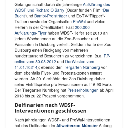
Gefangenschaft durch die jahrelange
Aufklärung des
WDSF und Richard O'Barry
(Oscar für den Film "
Die
Bucht
"und
Bambi-Preisträger
und Ex-TV-"Flipper"-
Trainer) sowie der Organisation
ProWal
und vielen
Helfern in der Öffentlichkeit. Fast
200.000
Aufklärungs-Flyer
haben WDSF-Helfer seit 2010 an
jedem Wochenende an die Zoo-Besucher und
Passanten in Duisburg verteilt. Seitdem hatte der Zoo
Duisburg einen Rückgang von mehreren
hunderttausend Besuchern zu verzeichnen (s.a.
RP-
online vom 30.03.2012
und
DerWesten vom
11.01.10214
); ebenso der
Tiergarten Nürnberg
vor
dem ebenfalls Flyer- und Protestaktionen initiiert
wurden. Ab 2016 erhöhte der Zoo Duisburg daher
seine Eintrittspreise pro Erwachsenen auf 16,90 Euro.
Der Tiergarten Nürnberg hat
Preiserhöhungen
ab April
2018 bis zu 22 Prozent vorgenommen.
Delfinarien nach WDSF-
Interventionen geschlossen
Nach jahrelangen WDSF- und ProWal-Interventionen
hat das Delfinarium im
Allwetterzoo Münster
Anfang