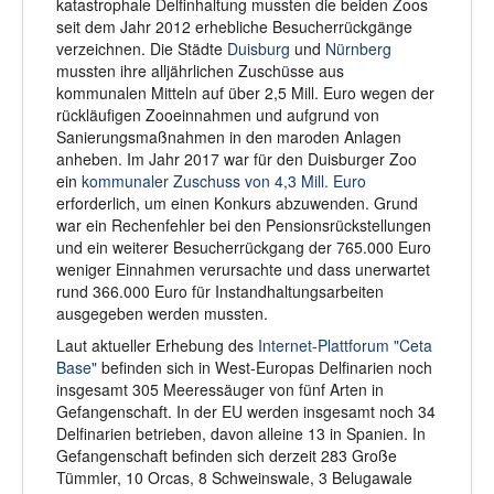
katastrophale Delfinhaltung mussten die beiden Zoos
seit dem Jahr 2012 erhebliche Besucherrückgänge
verzeichnen. Die Städte
Duisburg
und
Nürnberg
mussten ihre alljährlichen Zuschüsse aus
kommunalen Mitteln auf über 2,5 Mill. Euro wegen der
rückläufigen Zooeinnahmen und aufgrund von
Sanierungsmaßnahmen in den maroden Anlagen
anheben. Im Jahr 2017 war für den Duisburger Zoo
ein
kommunaler Zuschuss von 4,3 Mill. Euro
erforderlich, um einen Konkurs abzuwenden. Grund
war ein Rechenfehler bei den Pensionsrückstellungen
und ein weiterer Besucherrückgang der 765.000 Euro
weniger Einnahmen verursachte und dass unerwartet
rund 366.000 Euro für Instandhaltungsarbeiten
ausgegeben werden mussten.
Laut aktueller Erhebung des
Internet-Plattforum "Ceta
Base"
befinden sich in West-Europas Delfinarien noch
insgesamt 305 Meeressäuger von fünf Arten in
Gefangenschaft. In der EU werden insgesamt noch 34
Delfinarien betrieben, davon alleine 13 in Spanien. In
Gefangenschaft befinden sich derzeit 283 Große
Tümmler, 10 Orcas, 8 Schweinswale, 3 Belugawale