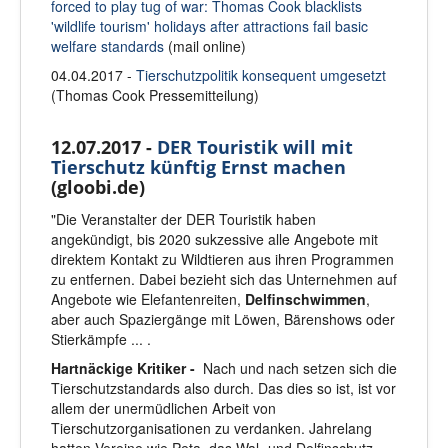
forced to play tug of war: Thomas Cook blacklists
'wildlife tourism' holidays after attractions fail basic
welfare standards
(mail online)
04.04.2017 -
Tierschutzpolitik konsequent umgesetzt
(Thomas Cook Pressemitteilung)
12.07.2017 -
DER Touristik will mit
Tierschutz künftig Ernst machen
(gloobi.de)
"Die Veranstalter der DER Touristik haben
angekündigt, bis 2020 sukzessive alle Angebote mit
direktem Kontakt zu Wildtieren aus ihren Programmen
zu entfernen. Dabei bezieht sich das Unternehmen auf
Angebote wie Elefantenreiten,
Delfinschwimmen
,
aber auch Spaziergänge mit Löwen, Bärenshows oder
Stierkämpfe ... .
Hartnäckige Kritiker -
Nach und nach setzen sich die
Tierschutzstandards also durch. Das dies so ist, ist vor
allem der unermüdlichen Arbeit von
Tierschutzorganisationen zu verdanken. Jahrelang
hatten Vereine wie Peta, das Wal- und Delfinschutz-