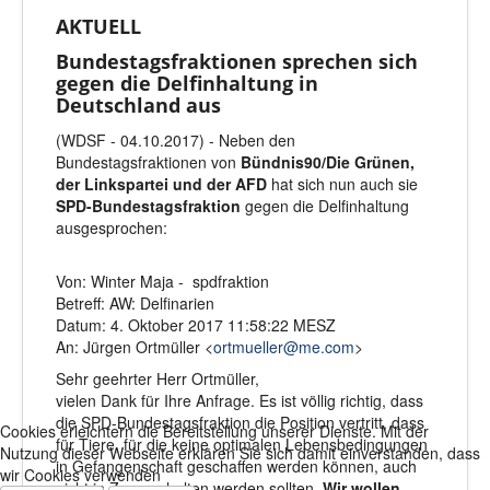
AKTUELL
Bundestagsfraktionen sprechen sich
gegen die Delfinhaltung in
Deutschland aus
(WDSF - 04.10.2017) - Neben den
Bundestagsfraktionen von
Bündnis90/Die Grünen,
der Linkspartei und der AFD
hat sich nun auch sie
SPD-Bundestagsfraktion
gegen die Delfinhaltung
ausgesprochen:
Von: Winter Maja - spdfraktion
Betreff: AW: Delfinarien
Datum: 4. Oktober 2017 11:58:22 MESZ
An: Jürgen Ortmüller <
ortmueller@me.com
>
Sehr geehrter Herr Ortmüller,
vielen Dank für Ihre Anfrage. Es ist völlig richtig, dass
die SPD-Bundestagsfraktion die Position vertritt, dass
Cookies erleichtern die Bereitstellung unserer Dienste. Mit der
für Tiere, für die keine optimalen Lebensbedingungen
Nutzung dieser Webseite erklären Sie sich damit einverstanden, dass
in Gefangenschaft geschaffen werden können, auch
wir Cookies verwenden
nicht in Zoos gehalten werden sollten.
Wir wollen