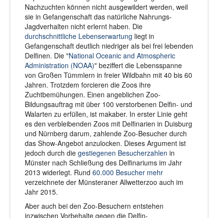
Nachzuchten können nicht ausgewildert werden, weil
sie in Gefangenschaft das natürliche Nahrungs-
Jagdverhalten nicht erlernt haben. Die
durchschnittliche Lebenserwartung
liegt in
Gefangenschaft deutlich niedriger als bei frei lebenden
Delfinen. Die "
National Oceanic and Atmospheric
Administration (NOAA)
" beziffert die Lebensspanne
von Großen Tümmlern in freier Wildbahn mit 40 bis 60
Jahren. Trotzdem forcieren die Zoos ihre
Zuchtbemühungen. Einen angeblichen Zoo-
Bildungsauftrag mit über 100 verstorbenen Delfin- und
Walarten zu erfüllen, ist makaber. In erster Linie geht
es den verbleibenden Zoos mit Delfinarien in Duisburg
und Nürnberg darum, zahlende Zoo-Besucher durch
das Show-Angebot anzulocken. Dieses Argument ist
jedoch durch die
gestiegenen Besucherzahlen
in
Münster nach Schließung des Delfinariums im Jahr
2013 widerlegt. Rund
60.000 Besucher mehr
verzeichnete der Münsteraner Allwetterzoo auch im
Jahr 2015.
Aber auch bei den Zoo-Besuchern entstehen
inzwischen Vorbehalte gegen die Delfin-