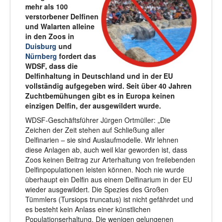
mehr als 100
verstorbener Delfinen
und Walarten alleine
in den Zoos in
Duisburg
und
Nürnberg
fordert das
WDSF, dass die
Delfinhaltung in Deutschland und in der EU
vollständig aufgegeben wird. Seit über 40 Jahren
Zuchtbemühungen gibt es in Europa keinen
einzigen Delfin, der ausgewildert wurde.
WDSF-Geschäftsführer Jürgen Ortmüller: „Die
Zeichen der Zeit stehen auf Schließung aller
Delfinarien – sie sind Auslaufmodelle. Wir lehnen
diese Anlagen ab, auch weil klar geworden ist, dass
Zoos keinen Beitrag zur Arterhaltung von freilebenden
Delfinpopulationen leisten können. Noch nie wurde
überhaupt ein Delfin aus einem Delfinarium in der EU
wieder ausgewildert. Die Spezies des Großen
Tümmlers (Tursiops truncatus) ist nicht gefährdet und
es besteht kein Anlass einer künstlichen
Populationserhaltung. Die wenigen gelungenen