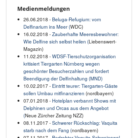
Medienmeldungen
26.06.2018 -
Beluga-Refugium: vom
Delfinarium ins Meer (
WDC)
16.02.2018 -
Zauberhafte Meeresbewohner:
Wie Delfine sich selbst heilen (
Liebenswert-
Magazin)
11.02.2018 -
WDSF-Tierschutzorganisation
kritisiert Tiergarten Nürnberg wegen
geschönter Besucherzahlen und fordert
Beendigung der Delfinhaltung (MND)
10.02.2017 -
Eintritt teurer: Tiergarten-Gäste
sollen Umbau mitfinanzieren
(nordbayern)
07.01.2018 -
Hotelplan verbannt Shows mit
Delphinen und Orcas aus dem Angebot
(
Neue Zürcher Zeitung NZZ)
08.11.2017 -
Schwerer Rückschlag: Vaquita
starb nach dem Fang (
nordbayern)
07.11.2017 -
Bedrohter Vaquita-Schweinswal