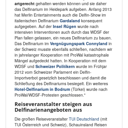
artgerecht
gehalten werden können und sie daher
das Delfinarium im Heidepark aufgeben. Anfang 2013
hat Merlin Entertainments auch die Delfin-Show im
italienischen Delfinarium
Gardaland
konsequent
aufgegeben. Auf der
Insel Rügen
wurde nach
intensiven Interventionen auch durch das WDSF der
Plan fallen gelassen, ein neues Delfinarium zu bauen.
Das Delfinarium im
Vergnügungspark Connyland
in
der Schweiz musste ebenfalls schließen, nachdem wir
in jahrelanger Kooperation mit ProWal katastrophale
Mängel aufgedeckt hatten. In Kooperation mit dem
WDSF und
Schweizer Politikern
wurde im Frühjar
2012 vom Schweizer Parlament ein Delfin-
Importverbot gesetzlich beschlossen und damit die
Schließung des Delfinariums besiegelt. Ein weiteres
Hotel-Delfinarium in Bodrum
(Türkei) wurde nach
ProWal/WDSF-Protesten geschlossen."
Reiseveranstalter steigen aus
Delfinarienangeboten aus
Die großen Reiseveranstalter
TUI Deutschland
(mit
TUI Österreich und Schweiz), Schauinsland Reisen