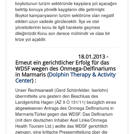
boykotunun turizm sektöründe kayıplara yol açacağını
belirtip konuya yönelik kaygılarını dile getirmiştir.
Boykot kampanyasının turizm sektörüne olan negatif
etkileri uzun vadede görülecektir. İlçe ve otel
yöneticilerinin konu ile ilgili harekete geçmesi
dileğimizdir.Konu son derece mühimdir ve olası bir
krize yol açabilir.
18.01.2013 -
Erneut ein gerichtlicher Erfolg für das
WDSF wegen des Onmega-Delfinariums
in Marmaris (
Dolphin Therapy & Activity
Center
) :
Unser Rechtsanwalt (Gerd Schönfelder, Iserlohn)
übermittelte uns gestern den Beschluss des
Landgerichts Hagen (AZ 9 O 151/11) bezüglich eines
abgewiesenen Antrags des Onmega Delfinariums in
Marmaris/Türkei gegen das WDSF. Das Delfinarium
(mit dem deutschen Inhaber Axel Linke/Onmega
Health Toursim Ltd.) wollte das WDSF gerichtlich
zwingen, eine kritische Pressemitteilung über die