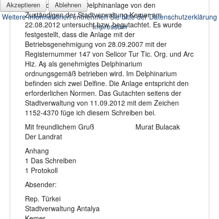
wurde die besagte Delphinanlage von den
Akzeptieren
Ablehnen
Zuständigen der Stadtverwaltung Kemer am
Weitere Informationen entnehmen Sie bitte der Datenschutzerklärung
22.08.2012 untersucht bzw. begutachtet. Es wurde
Impressum
festgestellt, dass die Anlage mit der
Betriebsgenehmigung von 28.09.2007 mit der
Registernummer 147 von Selicor Tur Tic. Org. und Arc
Hiz. Aş als genehmigtes Delphinarium
ordnungsgemäß betrieben wird. Im Delphinarium
befinden sich zwei Delfine. Die Anlage entspricht den
erforderlichen Normen. Das Gutachten seitens der
Stadtverwaltung von 11.09.2012 mit dem Zeichen
1152-4370 füge ich diesem Schreiben bei.
Mit freundlichem Gruß Murat Bulacak
Der Landrat
Anhang
1 Das Schreiben
1 Protokoll
Absender:
Rep. Türkei
Stadtverwaltung Antalya
Kemer