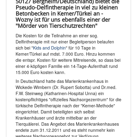
50127 Bergheim/Deutschland) bietet die
Pseudo-Delfintherapie in viel zu kleinen
Betonbecken in Kemer/Türkei an -
Wozny ist für uns ebenfalls einer der
"Mörder von Tierschutzrechten"
Die Kosten für die Teilnahme an einer sog.
Delfintherapie mit nur einer Begleitperson belaufen
sich bei "
Kids and Dolphin
" für 10 Tage in
Kemer/Türkei auf mdst. 7.000 Euro. Hinzu kommen
die entspr. Kosten für weitere Mitreisende, so dass bei
einer 4-köpfigen Familie ein 14-Tage-Aufenthalt rund
15.000 Euro kosten kann.
In Deutschland hatte das Marienkrankenhaus in
Wickede-Wimbern (Dr. Rupert Sobotta) und Dr.med.
F.W. Steinweg (Katharinen-Hospital Unna) ein
kostenpflichtiges "offizielles Nachsorgezentrum" für die
türkische Delfintherapie nach der "Kemer-Methode"
eingerichtet. Damit beteiligten sich selbst
Krankenhäuser und ärzte mittelbar an der
Tierquälerei. Das Angebot des Marienkrankenhauses
endete zum 31.12.2011 und es steht nunmehr kein
weiteres Nachsorgeangebot zur Verfügung.