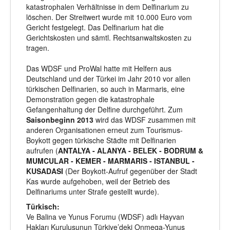
katastrophalen Verhältnisse in dem Delfinarium zu
löschen. Der Streitwert wurde mit 10.000 Euro vom
Gericht festgelegt. Das Delfinarium hat die
Gerichtskosten und sämtl. Rechtsanwaltskosten zu
tragen.
Das WDSF und ProWal hatte mit Helfern aus
Deutschland und der Türkei im Jahr 2010 vor allen
türkischen Delfinarien, so auch in Marmaris, eine
Demonstration gegen die katastrophale
Gefangenhaltung der Delfine durchgeführt. Zum
Saisonbeginn 2013
wird das WDSF zusammen mit
anderen Organisationen erneut zum Tourismus-
Boykott gegen türkische Städte mit Delfinarien
aufrufen (
ANTALYA - ALANYA -
BELEK - BODRUM &
MUMCULAR - KEMER -
MARMARIS - ISTANBUL -
KUSADASI
(Der Boykott-Aufruf gegenüber der Stadt
Kas wurde aufgehoben, weil der Betrieb des
Delfinariums unter Strafe gestellt wurde).
Türkisch:
Ve Balina ve Yunus Forumu (WDSF) adlı Hayvan
Hakları Kuruluşunun Türkiye’deki Onmega-Yunus