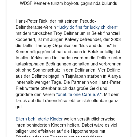
WDSF Kemer’e turizm boykotu çağrısında bulundu
Hans-Peter Riek, der mit seinem Pseudo-
Delfintherapie-Verein
"lucky dolfins for lucky children"
mit dem türkischen Troy-Delfinarium in Belek finanziell
kooperiert, ist mit Jürgen Kalwey befreundet, der 2003
die Delfin-Therapy-Organisation "kids and dolfins" in
Kemer mitgegründet hat und auch in Belek beteiligt ist.
In allen türkischen Delfinarien werden die Delfine unter
katastrophalen Bedingungen gehalten und verbrennen
oft ohne Sonnenschutz in den Delfinarien. Vier Delfine
aus der Delfintreibjagd in Taiji/Japan starben in Alanya
innerhalb weniger Tage. Die Partnerin von Hans-Peter
Riek witterte offenbar auch das große Geld und
gründete den Verein
"oneLife one Care e.V."
. Mit dem
Druck auf die Tränendrüse lebt es sich offenbar ganz
gut.
Eltern behinderte Kinder
wollen verständlicherweise
ihren behinderten Kindern helfen. Dabei wäre es viel
billiger und effektiver auf die Hippotherapie mit
Pferden oder der Therapie mit ausgebildeten