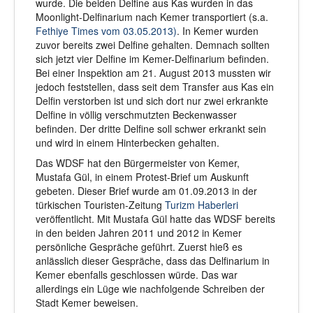
wurde. Die beiden Delfine aus Kas wurden in das
Moonlight-Delfinarium nach Kemer transportiert (s.a.
Fethiye Times vom 03.05.2013)
. In Kemer wurden
zuvor bereits zwei Delfine gehalten. Demnach sollten
sich jetzt vier Delfine im Kemer-Delfinarium befinden.
Bei einer Inspektion am 21. August 2013 mussten wir
jedoch feststellen, dass seit dem Transfer aus Kas ein
Delfin verstorben ist und sich dort nur zwei erkrankte
Delfine in völlig verschmutzten Beckenwasser
befinden. Der dritte Delfine soll schwer erkrankt sein
und wird in einem Hinterbecken gehalten.
Das WDSF hat den Bürgermeister von Kemer,
Mustafa Gül, in einem Protest-Brief um Auskunft
gebeten. Dieser Brief wurde am 01.09.2013 in der
türkischen Touristen-Zeitung
Turizm Haberleri
veröffentlicht. Mit Mustafa Gül hatte das WDSF bereits
in den beiden Jahren 2011 und 2012 in Kemer
persönliche Gespräche geführt. Zuerst hieß es
anlässlich dieser Gespräche, dass das Delfinarium in
Kemer ebenfalls geschlossen würde. Das war
allerdings ein Lüge wie nachfolgende Schreiben der
Stadt Kemer beweisen.