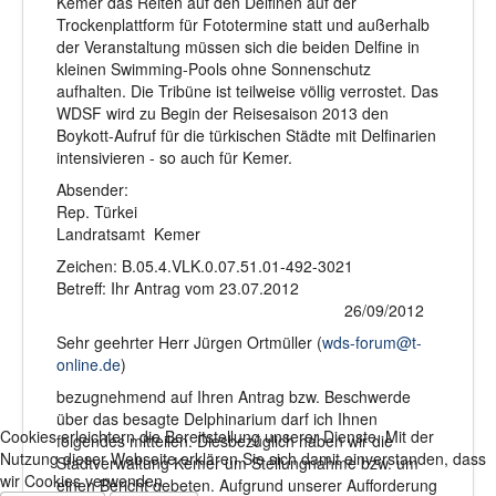
Kemer das Reiten auf den Delfinen auf der
Trockenplattform für Fototermine statt und außerhalb
der Veranstaltung müssen sich die beiden Delfine in
kleinen Swimming-Pools ohne Sonnenschutz
aufhalten. Die Tribüne ist teilweise völlig verrostet. Das
WDSF wird zu Begin der Reisesaison 2013 den
Boykott-Aufruf für die türkischen Städte mit Delfinarien
intensivieren - so auch für Kemer.
Absender:
Rep. Türkei
Landratsamt Kemer
Zeichen: B.05.4.VLK.0.07.51.01-492-3021
Betreff: Ihr Antrag vom 23.07.2012
26/09/2012
Sehr geehrter Herr Jürgen Ortmüller (
wds-forum@t-
online.de
)
bezugnehmend auf Ihren Antrag bzw. Beschwerde
über das besagte Delphinarium darf ich Ihnen
Cookies erleichtern die Bereitstellung unserer Dienste. Mit der
folgendes mitteilen. Diesbezüglich haben wir die
Nutzung dieser Webseite erklären Sie sich damit einverstanden, dass
Stadtverwaltung Kemer um Stellungnahme bzw. um
wir Cookies verwenden
einen Bericht gebeten. Aufgrund unserer Aufforderung