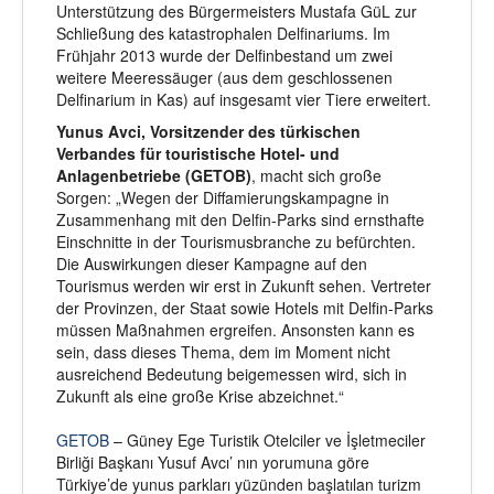
Unterstützung des Bürgermeisters Mustafa GüL zur
Schließung des katastrophalen Delfinariums. Im
Frühjahr 2013 wurde der Delfinbestand um zwei
weitere Meeressäuger (aus dem geschlossenen
Delfinarium in Kas) auf insgesamt vier Tiere erweitert.
Yunus Avci, Vorsitzender des türkischen
Verbandes für touristische Hotel- und
Anlagenbetriebe (GETOB)
, macht sich große
Sorgen: „Wegen der Diffamierungskampagne in
Zusammenhang mit den Delfin-Parks sind ernsthafte
Einschnitte in der Tourismusbranche zu befürchten.
Die Auswirkungen dieser Kampagne auf den
Tourismus werden wir erst in Zukunft sehen. Vertreter
der Provinzen, der Staat sowie Hotels mit Delfin-Parks
müssen Maßnahmen ergreifen. Ansonsten kann es
sein, dass dieses Thema, dem im Moment nicht
ausreichend Bedeutung beigemessen wird, sich in
Zukunft als eine große Krise abzeichnet.“
GETOB
– Güney Ege Turistik Otelciler ve İşletmeciler
Birliği Başkanı Yusuf Avcı’ nın yorumuna göre
Türkiye’de yunus parkları yüzünden başlatılan turizm