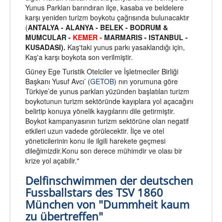
Yunus Parkları barındıran ilçe, kasaba ve beldelere
karşı yeniden turizm boykotu çağrısında bulunacaktır
(
ANTALYA - ALANYA -
BELEK - BODRUM &
MUMCULAR -
KEMER -
MARMARIS - ISTANBUL -
KUSADASI).
Kaş'taki yunus parkı yasaklandığı için,
Kaş'a karşı boykota son verilmiştir.
Güney Ege Turistik Otelciler ve İşletmeciler Birliği
Başkanı Yusuf Avcı’ (
GETOB
) nın yorumuna göre
Türkiye’de yunus parkları yüzünden başlatılan turizm
boykotunun turizm sektöründe kayıplara yol açacağını
belirtip konuya yönelik kaygılarını dile getirmiştir.
Boykot kampanyasının turizm sektörüne olan negatif
etkileri uzun vadede görülecektir. İlçe ve otel
yöneticilerinin konu ile ilgili harekete geçmesi
dileğimizdir.Konu son derece mühimdir ve olası bir
krize yol açabilir."
Delfinschwimmen der deutschen
Fussballstars des TSV 1860
München von "Dummheit kaum
zu übertreffen"