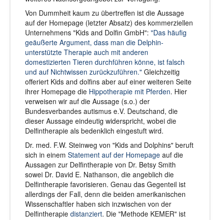
Von Dummheit kaum zu übertreffen ist die Aussage
auf der Homepage (letzter Absatz) des kommerziellen
Unternehmens "Kids and Dolfin GmbH":
"Das häufig
geäußerte Argument, dass man die Delphin-
unterstützte Therapie auch mit anderen
domestizierten Tieren durchführen könne, ist falsch
und auf Nichtwissen zurückzuführen."
Gleichzeitig
offeriert Kids and dolfins aber auf einer weiteren Seite
ihrer Homepage die
Hippotherapie mit Pferden
. Hier
verweisen wir auf die Aussage (s.o.) der
Bundesverbandes autismus e.V. Deutschand, die
dieser Aussage eindeutig widerspricht, wobei die
Delfintherapie als bedenklich eingestuft wird.
Dr. med. F.W. Steinweg von "Kids and Dolphins" beruft
sich in einem
Statement auf der Homepage
auf die
Aussagen zur Delfintherapie von Dr. Betsy Smith
sowei Dr. David E. Nathanson, die angeblich die
Delfintherapie favorisieren. Genau das Gegenteil ist
allerdings der Fall, denn die beiden amerikanischen
Wissenschaftler haben sich inzwischen von der
Delfintherapie
distanziert
. Die "Methode KEMER" ist