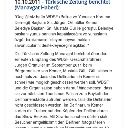
10.10.2011 -
Türkische Zeitung berichtet
(Manavgat Haberi):
"Geçtiğimiz hafta WDSF (Balina ve Yunusları Koruma
Derneği) Başkanı Sn. Jürgen Ortmüller Kemer
Belediye Başkanı Sn. Mustafa Gül ile görüştü. Belediye
başkanı yunus parkının kapatılacağını ve yunusların
özgür bırakılmasını isteyen hayvan hakları
savunucularını destekleyeceğini açıkladı."
Die Türkische Zeitung Manavgat berichtet über den
erneuten Empfang des WDSF-Geschäftsführers
Jürgen Ortmüller im September 2011 beim
Bürgermeister von Kemer, Mustafa GüL. GüL sicherte
nochmals zu, dass das Delfinarium in Kemer so
schnell wie möglich geschlossen werden soll. WDSF
und die Organisation haben darauf hingewiesen, dass
sie zur nächsten Tourismus-Saison zum Boykott der
Delfinarienstädte aufrufen werden, falls die Delfinarien
nicht geschlossen werden. Im Delfinarium Kemer
surfen die Trainer auf den Köpfen der Delfine durch
das Show-Becken. Mit Straßenschuhen dürfen sich
Besucher entgeltlichmit den Delfinen fotografieren
lassen, wobei die sensiblen Meeressäuger bis zu 10