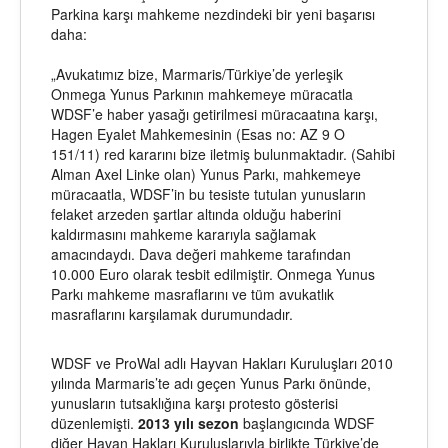
Parkina karşı mahkeme nezdindeki bir yeni başarısı
daha:
„Avukatımız bize, Marmaris/Türkiye’de yerleşik
Onmega Yunus Parkının mahkemeye müracatla
WDSF’e haber yasağı getirilmesi müracaatına karşı,
Hagen Eyalet Mahkemesinin (Esas no: AZ 9 O
151/11) red kararını bize iletmiş bulunmaktadır. (Sahibi
Alman Axel Linke olan) Yunus Parkı, mahkemeye
müracaatla, WDSF’in bu tesiste tutulan yunusların
felaket arzeden şartlar altında olduğu haberini
kaldırmasını mahkeme kararıyla sağlamak
amacındaydı. Dava değeri mahkeme tarafından
10.000 Euro olarak tesbit edilmiştir. Onmega Yunus
Parkı mahkeme masraflarını ve tüm avukatlık
masraflarını karşılamak durumundadır.
WDSF ve ProWal adlı Hayvan Hakları Kuruluşları 2010
yılında Marmaris’te adı geçen Yunus Parkı önünde,
yunusların tutsaklığına karşı protesto gösterisi
düzenlemişti.
2013 yılı sezon
başlangıcında WDSF
diğer Havan Hakları Kuruluşlarıyla birlikte Türkiye’de