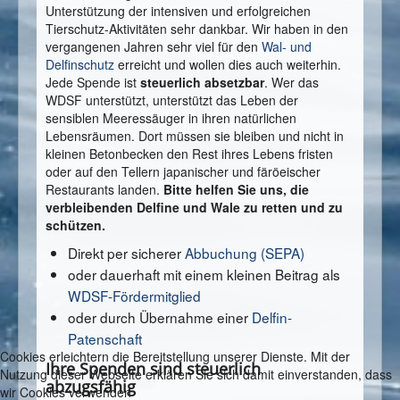
Unterstützung der intensiven und erfolgreichen
Tierschutz-Aktivitäten sehr dankbar. Wir haben in den
vergangenen Jahren sehr viel für den
Wal- und
Delfinschutz
erreicht und wollen dies auch weiterhin.
Jede Spende ist
steuerlich absetzbar
. Wer das
WDSF unterstützt, unterstützt das Leben der
sensiblen Meeressäuger in ihren natürlichen
Lebensräumen. Dort müssen sie bleiben und nicht in
kleinen Betonbecken den Rest ihres Lebens fristen
oder auf den Tellern japanischer und färöeischer
Restaurants landen.
Bitte helfen Sie uns, die
verbleibenden Delfine und Wale zu retten und zu
schützen.
Direkt per sicherer
Abbuchung (SEPA)
oder dauerhaft mit einem kleinen Beitrag als
WDSF-Fördermitglied
oder durch Übernahme einer
Delfin-
Patenschaft
Cookies erleichtern die Bereitstellung unserer Dienste. Mit der
Ihre Spenden sind steuerlich
Nutzung dieser Webseite erklären Sie sich damit einverstanden, dass
abzugsfähig
wir Cookies verwenden