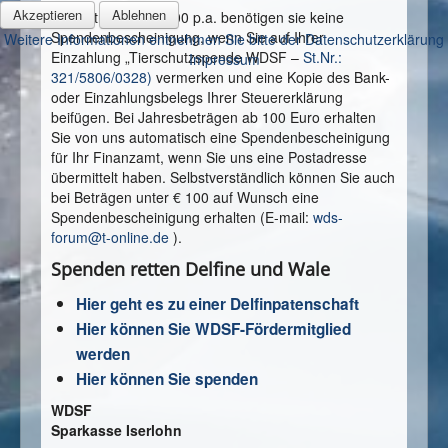
Akzeptieren
Ablehnen
Für Beträge bis € 200 p.a. benötigen sie keine
Spendenbescheinigung, wenn Sie auf Ihrer
Weitere Informationen entnehmen Sie bitte der Datenschutzerklärung
Einzahlung „Tierschutzspende WDSF –
St.Nr.:
Impressum
321/5806/0328)
vermerken und eine Kopie des Bank-
oder Einzahlungsbelegs Ihrer Steuererklärung
beifügen. Bei Jahresbeträgen ab 100 Euro erhalten
Sie von uns automatisch eine Spendenbescheinigung
für Ihr Finanzamt, wenn Sie uns eine Postadresse
übermittelt haben. Selbstverständlich können Sie auch
bei Beträgen unter € 100 auf Wunsch eine
Spendenbescheinigung erhalten (E-mail:
wds-
forum@t-online.de
).
Spenden retten Delfine und Wale
Hier geht es zu einer Delfinpatenschaft
Hier können Sie WDSF-Fördermitglied
werden
Hier können Sie spenden
WDSF
Sparkasse Iserlohn