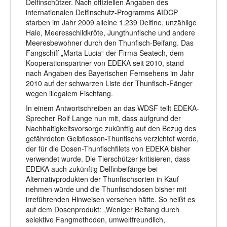
Delfinschützer. Nach offiziellen Angaben des
internationalen Delfinschutz-Programms AIDCP
starben im Jahr 2009 alleine 1.239 Delfine, unzählige
Haie, Meeresschildkröte, Jungthunfische und andere
Meeresbewohner durch den Thunfisch-Beifang. Das
Fangschiff „Marta Lucia“ der Firma Seatech, dem
Kooperationspartner von EDEKA seit 2010, stand
nach Angaben des Bayerischen Fernsehens im Jahr
2010 auf der schwarzen Liste der Thunfisch-Fänger
wegen illegalem Fischfang.
In einem Antwortschreiben an das WDSF teilt EDEKA-
Sprecher Rolf Lange nun mit, dass aufgrund der
Nachhaltigkeitsvorsorge zukünftig auf den Bezug des
gefährdeten Gelbflossen-Thunfischs verzichtet werde,
der für die Dosen-Thunfischfilets von EDEKA bisher
verwendet wurde. Die Tierschützer kritisieren, dass
EDEKA auch zukünftig Delfinbeifänge bei
Alternativprodukten der Thunfischsorten in Kauf
nehmen würde und die Thunfischdosen bisher mit
irreführenden Hinweisen versehen hätte. So heißt es
auf dem Dosenprodukt: „Weniger Beifang durch
selektive Fangmethoden, umweltfreundlich,