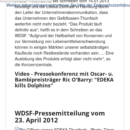
(WDSF - Jan. 2013) Mit Schreiben vom 16.01.2013
Weitere Informationen entnehmen Sie bitte der Datenschutzerklär
bestätigt uns die Edeka-Zentrale in Hamburg durch
den Leiter der Unternehmenskommunikation, dass
das Unternehmen den Gelbflossen-Thunfisch
weiterhin nicht mehr bezieht. "Das Produkt läuft
definitiv aus", heißt es in dem Schreiben an das
WDSF. "Aufgrund der Haltbarkeit von Konserven und
zur Vermeidung von Lebensmittelverschwendung
können in einigen Märkten unserer selbstständigen
Kaufleute noch Restbestände vorhanden sein. ... Eine
Auslobung des Produkts erfolgt aber nicht mehr", so
die Konzernzentrale.
Video - Pressekonferenz mit Oscar- u.
Bambipreisträger Ric O'Barry: "EDEKA
kills Dolphins"
WDSF-Pressemitteilung vom
23. April 2012