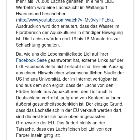
mehr als 70.000 Lachse gehalten. In einem LIDL-
Werbefilm wird eine Lachszucht im Walfangort
Hvannasund beschrieben
(
http://www.youtube.com/watch?v=Mv3viyHFLbk
).
Ausdrücklich wird dort erläutert, dass das Wasser im
Fjordbereich der Aquakulturen in ständiger Bewegung
ist. Die Lachse würden dort 16 bis 18 Monate bis zur
Schlachtung gehalten.
Da, wie uns die Lebensmittelkette Lidl auf ihrer
Facebook-Seite
geantwortet hat, externe Links auf der
Lidl-Facebook-Seite nicht erlaubt sind, hier ein Auszug
aus einem Hinweis einer wissenschaftlichen Studie der
US Indiana Universität, der im Internet verfügbar ist
und aus dem sich ergibt, dass der Lachs von den
Färöer-Inseln aus Aquakulturen, den Lidl auch in
Deutschland vertreibt, aufgrund von Kontaminationen
äußerst gesundheitsbedenklich ist. Der einzige Grund,
dass das Lachsfleisch in der EU verkauft werden darf,
sind die erst kürzlich nach oben angepassten
Grenzwerte der EU. Das ändert nichts an der
Tatsache, dass das Lachsfleisch bei Lidl von den
Färöer-Inseln giftig ist: