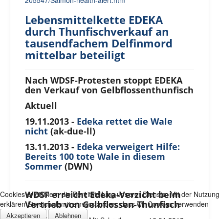
Lebensmittelkette EDEKA
durch Thunfischverkauf an
tausendfachem Delfinmord
mittelbar beteiligt
Nach WDSF-Protesten stoppt EDEKA
den Verkauf von Gelbflossenthunfisch
Aktuell
19.11.2013 -
Edeka rettet die Wale
nicht
(ak-due-ll)
13.11.2013 -
Edeka verweigert Hilfe:
Bereits 100 tote Wale in diesem
Sommer
(DWN)
WDSF erreicht Edeka-Verzicht beim
Cookies erleichtern die Bereitstellung unserer Dienste. Mit der Nutzun
Vertrieb von Gelbflossen-Thunfisch
erklären Sie sich damit einverstanden, dass wir Cookies verwenden
Akzeptieren
Ablehnen