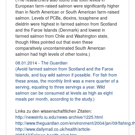
European farm-raised salmon were significantly higher
than in North American or South American farm-raised
salmon. Levels of PCBs, dioxins, toxaphene and
dieldrin were highest in farmed salmon from Scotland
and the Faroe Islands (Denmark) and lowest in
farmed salmon from Chile and Washington state,
though Hites pointed out that even these
comparatively uncontaminated South American
salmon had high levels of other toxins.)
08.01.2014 - The Guardian
(Avoid farmed salmon from Scotland and the Faroe
Islands, and buy wild salmon if possible. For fish from
these areas, the monthly limit was a mere quarter of a
serving, equating to three servings a year. Wild
salmon can be consumed at levels as high as eight
meals per month, according to the study.)
Links zu den wissenschaftlichen Zitaten:
http://newsinfo.iu.edu/news-archive/1225.html
http://www.theguardian.com/environment/2004/jan/09/fishing.t
http://www.dailymail.co.uk/health/article-
205547/Salmon-health-alert.htm