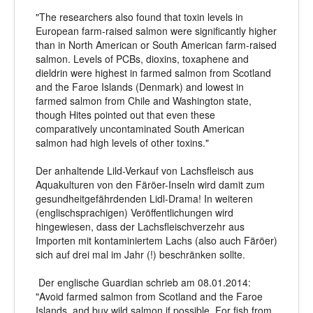
"The researchers also found that toxin levels in
European farm-raised salmon were significantly higher
than in North American or South American farm-raised
salmon. Levels of PCBs, dioxins, toxaphene and
dieldrin were highest in farmed salmon from Scotland
and the Faroe Islands (Denmark) and lowest in
farmed salmon from Chile and Washington state,
though Hites pointed out that even these
comparatively uncontaminated South American
salmon had high levels of other toxins."
Der anhaltende Lild-Verkauf von Lachsfleisch aus
Aquakulturen von den Färöer-Inseln wird damit zum
gesundheitgefährdenden Lidl-Drama! In weiteren
(englischsprachigen) Veröffentlichungen wird
hingewiesen, dass der Lachsfleischverzehr aus
Importen mit kontaminiertem Lachs (also auch Färöer)
sich auf drei mal im Jahr (!) beschränken sollte.
Der englische Guardian schrieb am 08.01.2014:
"Avoid farmed salmon from Scotland and the Faroe
Islands, and buy wild salmon if possible. For fish from