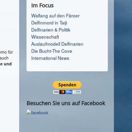
Im Focus
Walfang auf den Färoer
Delfinmord in Taiji
Delfinarien & Politik
Wissenschaft
Auslaufmodell Delfinarien
Die Bucht-The Cove
emo für
International News
 auch
le und
Besuchen Sie uns auf Facebook