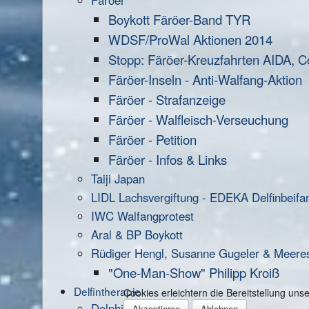
Färöer
Boykott Färöer-Band TYR
WDSF/ProWal Aktionen 2014
Stopp: Färöer-Kreuzfahrten AIDA, C
Färöer-Inseln - Anti-Walfang-Aktion
Färöer - Strafanzeige
Färöer - Walfleisch-Verseuchung
Färöer - Petition
Färöer - Infos & Links
Taiji Japan
LIDL Lachsvergiftung - EDEKA Delfinbeifa
IWC Walfangprotest
Aral & BP Boykott
Rüdiger Hengl, Susanne Gugeler & Meere
"One-Man-Show" Philipp Kroiß
Delfintherapie
Cookies erleichtern die Bereitstellung un
Dolphin Aid
Akzeptieren
Ablehnen