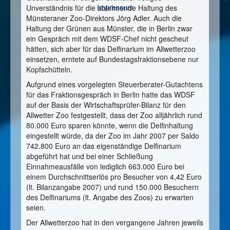
Impressum
Unverständnis für die ablehnende Haltung des
Münsteraner Zoo-Direktors Jörg Adler. Auch die
Haltung der Grünen aus Münster, die in Berlin zwar
ein Gespräch mit dem WDSF-Chef nicht gescheut
hätten, sich aber für das Delfinarium im Allwetterzoo
einsetzen, erntete auf Bundestagsfraktionsebene nur
Kopfschütteln.
Aufgrund eines vorgelegten Steuerberater-Gutachtens
für das Fraktionsgespräch in Berlin hatte das WDSF
auf der Basis der Wirtschaftsprüfer-Bilanz für den
Allwetter Zoo festgestellt, dass der Zoo alljährlich rund
80.000 Euro sparen könnte, wenn die Delfinhaltung
eingestellt würde, da der Zoo im Jahr 2007 per Saldo
742.800 Euro an das eigenständige Delfinarium
abgeführt hat und bei einer Schließung
Einnahmeausfälle von lediglich 663.000 Euro bei
einem Durchschnittserlös pro Besucher von 4,42 Euro
(lt. Bilanzangabe 2007) und rund 150.000 Besuchern
des Delfinariums (lt. Angabe des Zoos) zu erwarten
seien.
Der Allwetterzoo hat in den vergangene Jahren jeweils