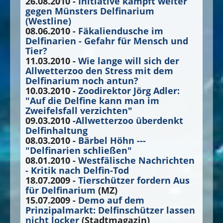
26.08.2010 -
Initiative kämpft weiter
gegen Münsters Delfinarium
(Westline)
08.06.2010 -
Fäkaliendusche im
Delfinarien - Gefahr für Mensch und
Tier?
11.03.2010 -
Wie lange will sich der
Allwetterzoo den Stress mit dem
Delfinarium noch antun?
10.03.2010 -
Zoodirektor Jörg Adler:
"Auf die Delfine kann man im
Zweifelsfall verzichten"
09.03.2010 -
Allwetterzoo überdenkt
Delfinhaltung
08.03.2010 -
Bärbel Höhn ---
"Delfinarien schließen"
08.01.2010 -
Westfälische Nachrichten
- Kritik nach Delfin-Tod
18.07.2009 -
Tierschützer fordern Aus
für Delfinarium
(MZ)
15.07.2009 -
Demo auf dem
Prinzipalmarkt: Delfinschützer lassen
nicht locker
(Stadtmagazin)