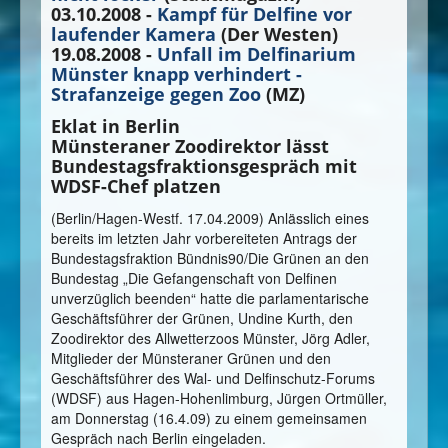
03.10.2008 -
Kampf für Delfine vor
laufender Kamera
(Der Westen)
19.08.2008 -
Unfall im Delfinarium
Münster knapp verhindert -
Strafanzeige gegen Zoo
(MZ)
Eklat in Berlin
Münsteraner Zoodirektor lässt
Bundestagsfraktionsgespräch mit
WDSF-Chef platzen
(Berlin/Hagen-Westf. 17.04.2009) Anlässlich eines
bereits im letzten Jahr vorbereiteten Antrags der
Bundestagsfraktion Bündnis90/Die Grünen an den
Bundestag „Die Gefangenschaft von Delfinen
unverzüglich beenden“ hatte die parlamentarische
Geschäftsführer der Grünen, Undine Kurth, den
Zoodirektor des Allwetterzoos Münster, Jörg Adler,
Mitglieder der Münsteraner Grünen und den
Geschäftsführer des Wal- und Delfinschutz-Forums
(WDSF) aus Hagen-Hohenlimburg, Jürgen Ortmüller,
am Donnerstag (16.4.09) zu einem gemeinsamen
Gespräch nach Berlin eingeladen.