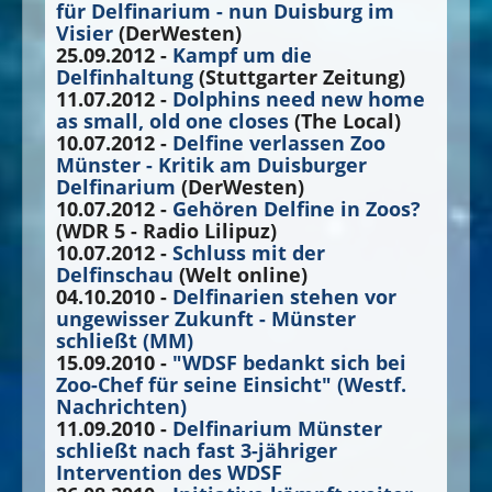
für Delfinarium - nun Duisburg im
Visier
(DerWesten)
25.09.2012 -
Kampf um die
Delfinhaltung
(Stuttgarter Zeitung)
11.07.2012 -
Dolphins need new home
as small, old one closes
(The Local)
10.07.2012 -
Delfine verlassen Zoo
Münster - Kritik am Duisburger
Delfinarium
(DerWesten)
10.07.2012 -
Gehören Delfine in Zoos?
(WDR 5 - Radio Lilipuz)
10.07.2012 -
Schluss mit der
Delfinschau
(Welt online)
04.10.2010 -
Delfinarien stehen vor
ungewisser Zukunft - Münster
schließt (MM)
15.09.2010 -
"WDSF bedankt sich bei
Zoo-Chef für seine Einsicht" (Westf.
Nachrichten)
11.09.2010 -
Delfinarium Münster
schließt nach fast 3-jähriger
Intervention des WDSF