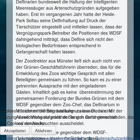
Delfinarien bundesweit die Haltung der intelligenten
Meeressäuger aus Artenschutzgründen aufgegeben
haben. Erst im vergangenen Jahr hatte der Heide-
Park Soltau seine Delfinhaltung auf Druck der
Tierschützer eingestellt und mitteilen lassen, dass der
Vergnügungspark-Betreiber die Positionen des WDSF
dahingehend mitträgt, dass Delfine sich nicht den
biologischen Bedürfnissen entsprechend in
Gefangenschaft halten lassen.
Der Zoodirektor aus Münster ließ sich auch nicht von
der Grünen-Geschäftsführerin überreden, das für die
Entwicklung des Zoos wichtige Gespräch mit allen
Beteiligten gemeinsam zu führen. So kam es zu einer
getrennten Aussprache mit den eingeladenen
Gästen. Inhaltlich gab es keine übereinstimmung der
gemeinsamen Forderung der Bundes-Grünen mit dem
WDSF gegenüber dem Zoo-Chef, das Delfinarium in
Münster mittelfristig auslaufen zu lassen, da eine
Cookies erleichtern die Bereitstellung unserer Dienste. Mit der
Auswilderung aufgrund der langen Gefangenschaft
Nutzung dieser Webseite erklären Sie sich damit einverstanden, dass
und der Nachzuchten ausscheidet.
wir Cookies verwenden
Akzeptieren
Ablehnen
Undine Kurth äußerte gegenüber dem WDSF-
Weitere Informationen entnehmen Sie bitte der Datenschutzerklärung
Geschäftsführer Jürgen Ortmüller völliges