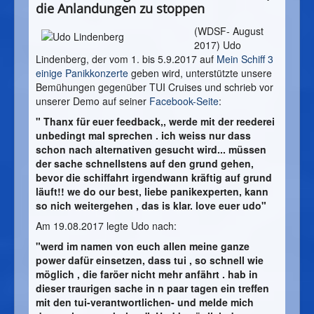
die Anlandungen zu stoppen
(WDSF- August
2017) Udo
Lindenberg, der vom 1. bis 5.9.2017 auf
Mein Schiff 3
einige Panikkonzerte
geben wird, unterstützte unsere
Bemühungen gegenüber TUI Cruises und schrieb vor
unserer Demo auf seiner
Facebook-Seite
:
" Thanx für euer feedback,, werde mit der reederei
unbedingt mal sprechen . ich weiss nur dass
schon nach alternativen gesucht wird... müssen
der sache schnellstens auf den grund gehen,
bevor die schiffahrt irgendwann kräftig auf grund
läuft!! we do our best, liebe panikexperten, kann
so nich weitergehen , das is klar. love euer udo"
Am 19.08.2017 legte Udo nach:
"werd im namen von euch allen meine ganze
power dafür einsetzen, dass tui , so schnell wie
möglich , die faröer nicht mehr anfährt . hab in
dieser traurigen sache in n paar tagen ein treffen
mit den tui-verantwortlichen- und melde mich