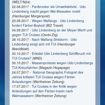
(WELT/N24)
22.08.2017 -
Panikrocker als Umweltaktivist - Udo
Lindenberg macht gegen Wal-Massaker mobil
(Hamburger Morgenpost)
23.08.2017 -
Wegen Walfangs - Udo Lindenberg
fordert Färöer-Boykott
(BIZ Travel)
04.09.2017 -
Udo Lindenberg an der Meyer-Werft und
gegen TUI Cruises
(Osnbr.Ztg)
28.10.2017 -
Nach Walfang-Shitstorm - Udo
Lindenberg einigt sich mit TUI
(Hamburger
Abendblatt)
30.10.2017 -
Erleidet Udo Lindenberg Schiffbruch mit
TUI Cruises?
(MND)
30.10.2017 -
Massenproteste wegen Udo Lindenbergs
TUI-Kreuzfahrten
(Magazin Hogapage)
24.07.2017 -
National Geographic Fotograf des
Jahres kritisiert TUI Cruises wegen Färöer-
Anlandungen
(Wertheimer Zeitung)
17.07.2017 - T
ui Cruises in der Kritik wegen
Anlandungen auf den Färöer-Inseln nach
Walmassakern
(Wertheimer Zeitung)