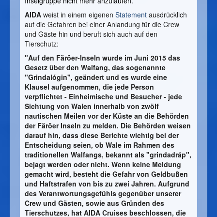
Inselgruppe nicht mehr anzulaufen.
AIDA
weist in einem eigenen
Statement
ausdrücklich
auf die Gefahren bei einer Anlandung für die Crew
und Gäste hin und beruft sich auch auf den
Tierschutz:
"Auf den Färöer-Inseln wurde im Juni 2015 das
Gesetz über den Walfang, das sogenannte
"Grindalógin", geändert und es wurde eine
Klausel aufgenommen, die jede Person
verpflichtet - Einheimische und Besucher - jede
Sichtung von Walen innerhalb von zwölf
nautischen Meilen vor der Küste an die Behörden
der Färöer Inseln zu melden. Die Behörden weisen
darauf hin, dass diese Berichte wichtig bei der
Entscheidung seien, ob Wale im Rahmen des
traditionellen Walfangs, bekannt als "
grindadráp",
bejagt werden oder nicht.
Wenn keine Meldung
gemacht wird, besteht die Gefahr von Geldbußen
und Haftstrafen von bis zu zwei Jahren.
Aufgrund
des Verantwortungsgefühls gegenüber unserer
Crew und Gästen, sowie aus Gründen des
Tierschutzes, hat AIDA Cruises beschlossen, die