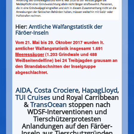
Hier:
Amtliche Walfangstatistik der
Färöer-Inseln
Vom 21. Mai bis 29. Oktober 2017 wurden lt.
amtlicher Walfangstatistik insgesamt 1.691
Meeressäuger
(1.203 Grindwale und 488
Weißseitendelfine) bei 24 Treibjagden grausam an
den Strandabschnitten der Inselgruppe
abgeschlachtet.
AIDA
,
Costa Crociere
,
HapagLloyd
,
TUI Cruises
und Royal Carribbean
&
TransOcean
stoppen nach
WDSF-Interventionen und
Tierschützerprotesten
Anlandungen auf den Färöer-
Inseln aus Tierschutzgründen