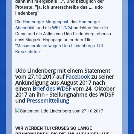
dann mit m ergebnis ...".
Und bezüglich der
Proteste: "ja, ich unterschreibe das .... udo
lindenberg"
.
Die
Hamburger Morgenpost
, das
Hamburger
Abendblatt
und die
WELT/N24
berichten über die
Demo und die Aktion von Udo Lindenberg, ebenso
dass Magazin Hogapage unter dem Titel
"
Massenproteste wegen Udo Lindenbergs TUI-
Kreuzfahrten
".
Udo Lindenberg mit einem Statement
vom 27.10.2017 auf
Facebook
zu seiner
Ankündigung aus August 2017 nach
einem
Brief des WDSF
vom 24. Oktober
2017 an ihn - Stellungnahme des WDSF
und
Pressemitteilung
WIR WERDEN TUI CRUSES SO LANGE
BRANDMARKEN, BIS DIE ANLANDUNGEN AUF