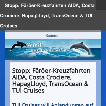
≡
Stopp: Färöer-Kreuzfahrten AIDA, Costa
Crociere, HapagLloyd, TransOcean & TUI
Delfinpatenschaft
Cruises
Fördermitgliedschaft
Spenden
Stopp: Färöer-Kreuzfahrten
AIDA, Costa Crociere,
HapagLloyd, TransOcean &
TUI Cruises
TUI Cruises will Anlandungen auf