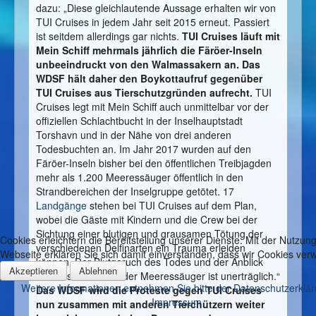
dazu: „Diese gleichlautende Aussage erhalten wir von
TUI Cruises in jedem Jahr seit 2015 erneut. Passiert
ist seitdem allerdings gar nichts.
TUI Cruises läuft mit
Mein Schiff mehrmals jährlich die Färöer-Inseln
unbeeindruckt von den Walmassakern an. Das
WDSF hält daher den Boykottaufruf gegenüber
TUI Cruises aus Tierschutzgründen aufrecht.
TUI
Cruises legt mit Mein Schiff auch unmittelbar vor der
offiziellen Schlachtbucht in der Inselhauptstadt
Torshavn und in der Nähe von drei anderen
Todesbuchten an. Im Jahr 2017 wurden auf den
Färöer-Inseln bisher bei den öffentlichen Treibjagden
mehr als 1.200 Meeressäuger öffentlich in den
Strandbereichen der Inselgruppe getötet. 17
Landgänge
stehen bei TUI Cruises auf dem Plan,
wobei die Gäste mit Kindern und die Crew bei der
Sichtung einer blutigen und grausamen Tötung der
Cookies erleichtern die Bereitstellung unserer Dienste. Mit der Nutzung
verschiedenen Delfinarten ein Trauma erleiden
Webseite erklären Sie sich damit einverstanden, dass wir Cookies ve
können. Der Blutgeruch des Todes und der Anblick
Akzeptieren
Ablehnen
des Abschlachtens der Meeressäuger ist unerträglich.“
Weitere Informationen entnehmen Sie bitte der Datenschutzerklä
Das WDSF wird die Proteste gegen TUI Cruises
Impressum
nun zusammen mit anderen Tierchützern weiter