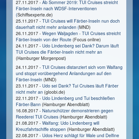
27.11.2017 -
Ab Sommer 2019: TUI Cruises streicht
Färöer-Inseln nach WDSF-Interventionen
(
Schiffsexperte.de)
25.11.2017 -
TUI Cruises will Färöer-Inseln nun doch
dauerhaft nicht mehr anlanden (
MND)
26.11.2017 -
Wegen Waljagden - TUI Cruises streicht
Färöer-Inseln von der Route
(Focus online)
24.11.2017 -
Udo Lindenberg sei Dank? Darum läuft
TUI Cruises die Färöer-Inseln nicht mehr an
(Hamburger Morgenpost)
24.11.2017 -
TUI Cruises distanziert sich vom Walfang
und stoppt vorübergehend Anlandungen auf den
Färöer-Inseln
(MND)
23.11.2017 -
Udo sei Dank? Tui Cruises läuft Färöer
nicht mehr an
(gloobi.de)
22.11.2017 -
Udo Lindenberg und Tui beschließen
Färöer-Bann
(Hamburger Abendblatt)
16.08.2017 -
Naturschützer demonstrieren gegen
Reederei TUI Cruises (
Hamburger Abendblatt)
21.08.2017 -
Walfang: Udo Lindenberg will
Kreuzfahrtschiffe stoppen
(Hamburger Abendblatt)
22.08.2017 -
Udos Herz schlägt für Wale und Delfine