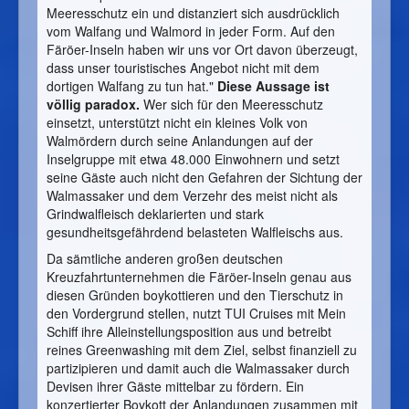
Meeresschutz ein und distanziert sich ausdrücklich
vom Walfang und Walmord in jeder Form. Auf den
Färöer-Inseln haben wir uns vor Ort davon überzeugt,
dass unser touristisches Angebot nicht mit dem
dortigen Walfang zu tun hat."
Diese Aussage ist
völlig paradox.
Wer sich für den Meeresschutz
einsetzt, unterstützt nicht ein kleines Volk von
Walmördern durch seine Anlandungen auf der
Inselgruppe mit etwa 48.000 Einwohnern und setzt
seine Gäste auch nicht den Gefahren der Sichtung der
Walmassaker und dem Verzehr des meist nicht als
Grindwalfleisch deklarierten und stark
gesundheitsgefährdend belasteten Walfleischs aus.
Da sämtliche anderen großen deutschen
Kreuzfahrtunternehmen die Färöer-Inseln genau aus
diesen Gründen boykottieren und den Tierschutz in
den Vordergrund stellen, nutzt TUI Cruises mit Mein
Schiff ihre Alleinstellungsposition aus und betreibt
reines Greenwashing mit dem Ziel, selbst finanziell zu
partizipieren und damit auch die Walmassaker durch
Devisen ihrer Gäste mittelbar zu fördern. Ein
konzertierter Boykott der Anlandungen zusammen mit