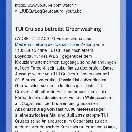
https://www.youtube.com/watch?
v=LfUBQwLeqQ4&feature=youtu.be
TUI Cruises betreibt Greenwashing
(WDSF - 21.07.2017) Entsprechend einer
Medienmitteilung der Osnabrücker Zeitung
vom
11.08.2015 hatte TUI Cruises nach einem
Boykottaufruf des WDSF gegenüber dem
Kreuzfahrtunternehmen zugesagt, seine Anlandungen
auf den Färöer-Inseln zukünftig zu überprüfen. Diese
Aussage wurde von TUI Cruises in jedem Jahr seit
2015 erneut verbreitet. Passiert ist außer diesem
Greewashing seitdem allerdings gar nichts! TUI
Cruises läuft mit Mein Schiff mehrmals jährlich die
Färöer-Inseln unbeeindruckt von den Walmassakern
an. Sogar nach der brutalen und grausamen
Abschlachtung von fast 1.000 Meeressäuger
alleine zwischen Mai und Juli 2017
stoppte TUI
Cruises seine Anlandungen im Gegensatz zu den
anderen vier deutschen Kreuzfahrtunternehmen (Aida,