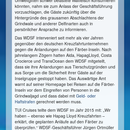
Umweltgiften schwer belastete Walfleisch konsumieren
könnten, nahm sie zum Anlass der Geschäftsführung
vorzuschlagen, die Gäste zukünftig über die
Hintergründe des grausamen Abschlachtens der
Grindwale und anderer Delfinarten auch in
persönlicher Ansprache zu informieren.
Das WDSF interveniert seit mehr als vier Jahren
gegenüber den deutschen Kreuzfahrtunternehmen
gegen die Anlandungen auf den Färöer-Inseln. Nach
jahrelangem Zögern hatten Aida, HapagLloyd, Costa
Crocierce und TransOcean dem WDSF mitgeteilt,
dass sie ihre Anlandungen aus Tierschutzgründen und
aus Sorge um die Sicherheit ihrer Gäste auf der
Inselgruppe gestoppt haben. Das Auswärtige Amt
warnt auf seiner Homepage bei Reisen auf die Färöer-
Inseln vor dem Eingreifen von Personen in die
Grindwaljagd und dass dabei mit
Geld- oder
Haftstrafen
gerechnet werden muss.
TUI Cruises teilte dem WDSF im Jahr 2015 mit: „Wir
haben – ebenso wie Hapag Lloyd Kreuzfahrten –
erklärt, die geplanten Anläufe auf den Färöer zu
überprüfen.“ WDSF-Geschäftsführer Jürgen Ortmüller