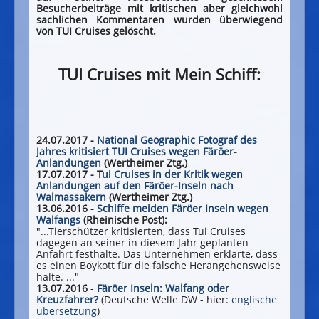
Besucherbeiträge mit kritischen aber gleichwohl
sachlichen Kommentaren wurden überwiegend
von TUI Cruises gelöscht.
TUI Cruises mit Mein Schiff:
24.07.2017 -
National Geographic Fotograf des
Jahres kritisiert TUI Cruises wegen Färöer-
Anlandungen
(Wertheimer Ztg.)
17.07.2017 - T
ui Cruises in der Kritik wegen
Anlandungen auf den Färöer-Inseln nach
Walmassakern
(Wertheimer Ztg.)
13.06.2016 -
Schiffe meiden Färöer Inseln wegen
Walfangs
(Rheinische Post):
"...Tierschützer kritisierten, dass Tui Cruises
dagegen an seiner in diesem Jahr geplanten
Anfahrt festhalte. Das Unternehmen erklärte, dass
es einen Boykott für die falsche Herangehensweise
halte. ..."
13.07.2016
-
Färöer Inseln: Walfang oder
Kreuzfahrer?
(Deutsche Welle DW - hier:
englische
übersetzung
)