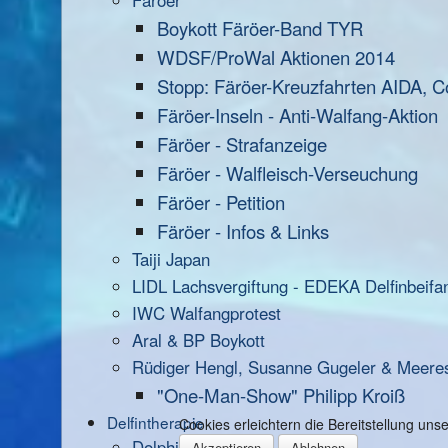
Färöer
Boykott Färöer-Band TYR
WDSF/ProWal Aktionen 2014
Stopp: Färöer-Kreuzfahrten AIDA, C
Färöer-Inseln - Anti-Walfang-Aktion
Färöer - Strafanzeige
Färöer - Walfleisch-Verseuchung
Färöer - Petition
Färöer - Infos & Links
Taiji Japan
LIDL Lachsvergiftung - EDEKA Delfinbeifa
IWC Walfangprotest
Aral & BP Boykott
Rüdiger Hengl, Susanne Gugeler & Meere
"One-Man-Show" Philipp Kroiß
Delfintherapie
Cookies erleichtern die Bereitstellung un
Dolphin Aid
Akzeptieren
Ablehnen