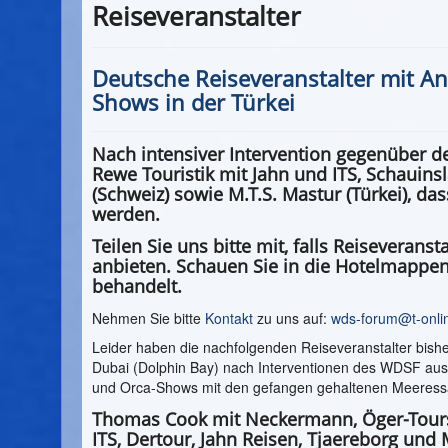
Reiseveranstalter
Deutsche Reiseveranstalter mit An
Shows in der Türkei
Nach intensiver Intervention gegenüber d
Rewe Touristik mit Jahn und ITS, Schauinsla
(Schweiz) sowie M.T.S. Mastur (Türkei), da
werden.
Teilen Sie uns bitte mit, falls Reiseverans
anbieten. Schauen Sie in die Hotelmappen 
behandelt.
Nehmen Sie bitte
Kontakt
zu uns auf:
wds-forum@t-onli
Leider haben die nachfolgenden Reiseveranstalter bisher
Dubai (Dolphin Bay) nach Interventionen des WDSF au
und Orca-Shows mit den gefangen gehaltenen Meeress
Thomas Cook mit Neckermann, Öger-Tours 
ITS, Dertour, Jahn Reisen, Tjaereborg und 