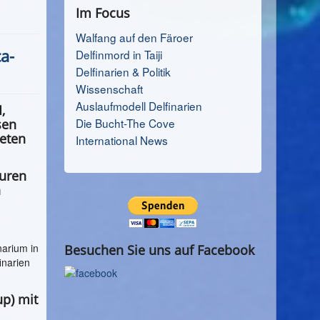
Im Focus
Walfang auf den Färoer
a-
Delfinmord in Taiji
Delfinarien & Politik
Wissenschaft
Auslaufmodell Delfinarien
,
Die Bucht-The Cove
sen
eten
International News
ouren
h
narium in
Besuchen Sie uns auf Facebook
inarien
p) mit