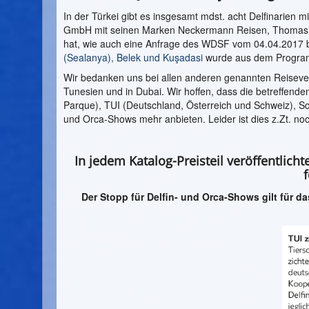
In der Türkei gibt es insgesamt mdst. acht Delfinarien
GmbH mit seinen Marken Neckermann Reisen, Thomas Coo
hat, wie auch eine Anfrage des WDSF vom 04.04.2017 be
(Sealanya),
Belek und Kuşadasi
wurde aus dem Progr
Wir bedanken uns bei allen anderen genannten Reisevera
Tunesien und in Dubai. Wir hoffen, dass die betreffende
Parque), TUI (Deutschland, Österreich und Schweiz), Sc
und Orca-Shows mehr anbieten. Leider ist dies z.Zt. noch
In jedem Katalog-Preisteil veröffentlic
Der Stopp für Delfin- und Orca-Shows gilt für da