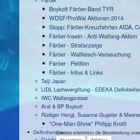
Färöer
Boykott Färöer-Band TYR
WDSF/ProWal Aktionen 2014
Stopp: Färöer-Kreuzfahrten AIDA, C
Färöer-Inseln - Anti-Walfang-Aktion
Färöer - Strafanzeige
Färöer - Walfleisch-Verseuchung
Färöer - Petition
Färöer - Infos & Links
Taiji Japan
LIDL Lachsvergiftung - EDEKA Delfinbeifa
IWC Walfangprotest
Aral & BP Boykott
Rüdiger Hengl, Susanne Gugeler & Meere
"One-Man-Show" Philipp Kroiß
Delfintherapie
Cookies erleichtern die Bereitstellung un
Dolphin Aid
Akzeptieren
Ablehnen