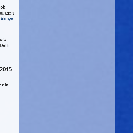
ook
anziert
n
Alanya
Loro
Delfin-
 2015
r die