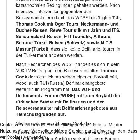
katastrophalen Bedingungen gehalten werden. Nach
intensiver Intervention gegenüber den
Reiseveranstaltern durch das WDSF bestätigten
TUI,
Thomas Cook mit Öger Tours, Neckermann- und
Bucher-Reisen, Rewe Touristik mit Jahn und ITS,
Schauinsland-Reisen, FTI Touristik, Alltours,
Bentour Türkei Reisen (Schweiz) sowie M.T.S.
Mastur (Türkei)
, dass sie keine Delfinarientouren in
der Türkei mehr anbieten werden.
Nach Recherchen des WDSF handelt es sich in dem
VOX-TV-Beitrag um den Reiseveranstalter
Thomas
Cook
der sich nicht an seinen eigenen Boykott hält,
wobei auch
TUI
(Russia) Delfinarienangebote
weiterhin im Programm hat.
Das Wal- und
Delfinschutz-Forum (WDSF) ruft zum Boykott der
türkischen Städte mit Delfinarien und der
Reiseveranstalter mit Delfinarienangeboten aus
Tierschutzgründen auf.
Stellungnahme von Thomas Cook dazu:
Cookies erleichtern die Bereitstellung unserer Dienste. Mit der
Nutzung dieser Webseite erklären Sie sich damit einverstanden, dass
Ohne unser Wissen und ohne unsere Einwilligung
wir Cookies verwenden
wurden Delfinarien-Ausflüge verkauft. Unser Partner