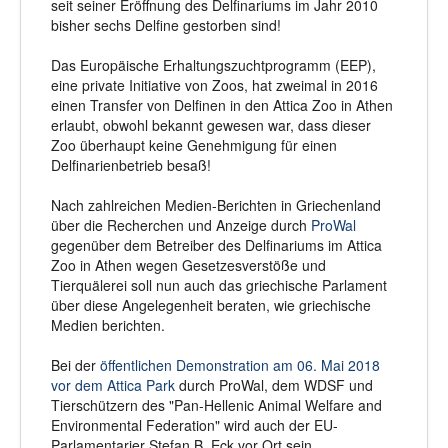
seit seiner Eröffnung des Delfinariums im Jahr 2010
bisher sechs Delfine gestorben sind!
Das Europäische Erhaltungszuchtprogramm (EEP),
eine private Initiative von Zoos, hat zweimal in 2016
einen Transfer von Delfinen in den Attica Zoo in Athen
erlaubt, obwohl bekannt gewesen war, dass dieser
Zoo überhaupt keine Genehmigung für einen
Delfinarienbetrieb besaß!
Nach zahlreichen Medien-Berichten in Griechenland
über die Recherchen und Anzeige durch
ProWal
gegenüber dem Betreiber des Delfinariums im Attica
Zoo in Athen wegen Gesetzesverstöße und
Tierquälerei soll nun auch das griechische Parlament
über diese Angelegenheit beraten, wie griechische
Medien berichten.
Bei der
öffentlichen Demonstration am 06. Mai 2018
vor dem Attica Park
durch ProWal, dem WDSF und
Tierschützern des "Pan-Hellenic Animal Welfare and
Environmental Federation" wird auch der EU-
Parlamentarier Stefan B. Eck vor Ort sein.