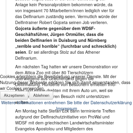
Anlage kein Personalproblem bekommen würde, da
von insgesamt 70 Mitarbeitern/innen lediglich vier für
das Delfinarium zuständig seien. Vermutlich würde der
Delfintrainer Robert Gojceta seinen Job verlieren.
Gojceta äußerte gegenüber dem WDSF-
Geschäftsführer, Jürgen Ortmüller, dass die
beiden Delfinarien in Duisburg und Nürnberg
„terrible und horrible“ (furchtbar und schrecklich)
seien
. Er sei allerdings Stolz auf das Athener
Delfinarium.
Am nächsten Tag hatten wir unsere Demonstration vor
dem Attica Zoo mit über 80 Tierschützern
Cookies erleichtern die Bereitstellung unserer Dienste. Mit der
überwiegend aus Griechenland gegen die
Nutzung dieser Webseite erklären Sie sich damit einverstanden, dass
Delfinhaltung. Hunderte von Besuchern erhielten Info-
wir Cookies verwenden
Flyer und einige drehten mit ihrem Auto um, weil sie
Akzeptieren
Ablehnen
das Tierleid durch ihren Besuch nicht unterstützen
wollten.
Weitere Informationen entnehmen Sie bitte der Datenschutzerklärung
Impressum
Am Montag hatte Stefan Eck dann terminierte Treffen
aufgrund der Delfinschutzinitiative von ProWal und
WDSF mit dem griechischen Landwirtschaftsminister
Evangelos Apostolou und Mitgliedern des