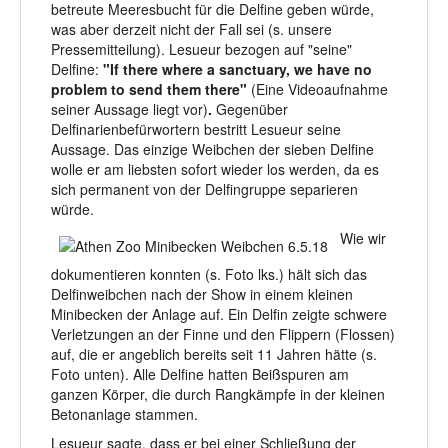
betreute Meeresbucht für die Delfine geben würde,
was aber derzeit nicht der Fall sei (s. unsere
Pressemitteilung). Lesueur bezogen auf "seine"
Delfine:
"If there where a sanctuary, we have no
problem to send them there"
(Eine Videoaufnahme
seiner Aussage liegt vor)
.
Gegenüber
Delfinarienbefürwortern bestritt Lesueur seine
Aussage. Das einzige Weibchen der sieben Delfine
wolle er am liebsten sofort wieder los werden, da es
sich permanent von der Delfingruppe separieren
würde.
Wie wir
dokumentieren konnten (s. Foto lks.) hält sich das
Delfinweibchen nach der Show in einem kleinen
Minibecken der Anlage auf. Ein Delfin zeigte schwere
Verletzungen an der Finne und den Flippern (Flossen)
auf, die er angeblich bereits seit 11 Jahren hätte (s.
Foto unten). Alle Delfine hatten Beißspuren am
ganzen Körper, die durch Rangkämpfe in der kleinen
Betonanlage stammen.
Lesueur sagte, dass er bei einer Schließung der