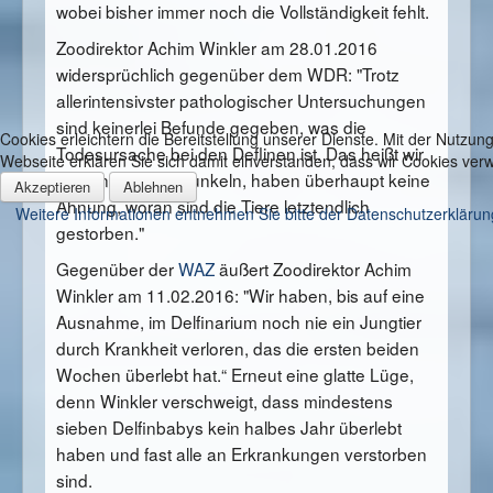
wobei bisher immer noch die Vollständigkeit fehlt.
Zoodirektor Achim Winkler am 28.01.2016
widersprüchlich gegenüber dem WDR: "Trotz
allerintensivster pathologischer Untersuchungen
sind keinerlei Befunde gegeben, was die
Cookies erleichtern die Bereitstellung unserer Dienste. Mit der Nutzung
Todesursache bei den Deflinen ist. Das heißt wir
Webseite erklären Sie sich damit einverstanden, dass wir Cookies ve
stehen völlig im Dunkeln, haben überhaupt keine
Akzeptieren
Ablehnen
Ahnung, woran sind die Tiere letztendlich
Weitere Informationen entnehmen Sie bitte der Datenschutzerklärun
gestorben."
Gegenüber der
WAZ
äußert Zoodirektor Achim
Winkler am 11.02.2016: "Wir haben, bis auf eine
Ausnahme, im Delfinarium noch nie ein Jungtier
durch Krankheit verloren, das die ersten beiden
Wochen überlebt hat.“ Erneut eine glatte Lüge,
denn Winkler verschweigt, dass mindestens
sieben Delfinbabys kein halbes Jahr überlebt
haben und fast alle an Erkrankungen verstorben
sind.