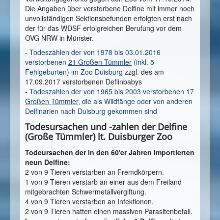
Die Angaben über verstorbene Delfine mit immer noch
unvollständigen Sektionsbefunden erfolgten erst nach
der für das WDSF erfolgreichen Berufung vor dem
OVG NRW in Münster.
-
Todeszahlen der von 1978 bis 03.01.2016
verstorbenen
21 Großen Tümmler
(inkl. 5
Fehlgeburten) im Zoo Duisburg
zzgl. des am
17.09.2017 verstorbenen Deflinbabys
-
Todeszahlen der von 1965 bis 2003 verstorbenen
17
Großen Tümmler
, die als Wildfänge oder von anderen
Delfinarien nach Duisburg gekommen sind
Todesursachen und -zahlen der Delfine
(Große Tümmler) lt. Duisburger Zoo
Todeursachen der in den 60'er Jahren importierten
neun Delfine:
2 von 9 Tieren verstarben an Fremdkörpern.
1 von 9 Tieren verstarb an einer aus dem Freiland
mitgebrachten Schwermetallvergiftung.
4 von 9 Tieren verstarben an Infektionen.
2 von 9 Tieren hatten einen massiven Parasitenbefall.