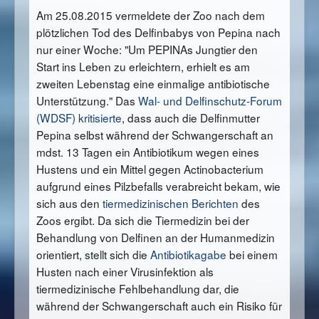
Am 25.08.2015 vermeldete der Zoo nach dem
plötzlichen Tod des Delfinbabys von Pepina nach
nur einer Woche: "Um PEPINAs Jungtier den
Start ins Leben zu erleichtern, erhielt es am
zweiten Lebenstag eine einmalige antibiotische
Unterstützung." Das
Wal- und Delfinschutz-Forum
(WDSF) kritisierte
, dass auch die Delfinmutter
Pepina selbst während der Schwangerschaft an
mdst. 13 Tagen ein Antibiotikum wegen eines
Hustens und ein Mittel gegen Actinobacterium
aufgrund eines Pilzbefalls verabreicht bekam, wie
sich aus den
tiermedizinischen Berichten
des
Zoos ergibt. Da sich die Tiermedizin bei der
Behandlung von Delfinen an der Humanmedizin
orientiert, stellt sich die
Antibiotikagabe
bei einem
Husten nach einer Virusinfektion als
tiermedizinische Fehlbehandlung dar, die
während der Schwangerschaft auch ein Risiko für