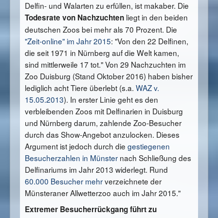
Delfin- und Walarten zu erfüllen, ist makaber. Die
liegt in den beiden
Todesrate von Nachzuchten
deutschen Zoos bei mehr als 70 Prozent. Die
"Zeit-online" im Jahr 2015
: "Von den 22 Delfinen,
die seit 1971 in Nürnberg auf die Welt kamen,
sind mittlerweile 17 tot." Von 29 Nachzuchten im
Zoo Duisburg (Stand Oktober 2016) haben bisher
lediglich acht Tiere überlebt (s.a.
WAZ v.
15.05.2013
). In erster Linie geht es den
verbleibenden Zoos mit Delfinarien in Duisburg
und Nürnberg darum, zahlende Zoo-Besucher
durch das Show-Angebot anzulocken. Dieses
Argument ist jedoch durch die
gestiegenen
Besucherzahlen in Münster
nach Schließung des
Delfinariums im Jahr 2013 widerlegt. Rund
60.000 Besucher mehr
verzeichnete der
Münsteraner Allwetterzoo auch im Jahr 2015."
Extremer Besucherrückgang führt zu