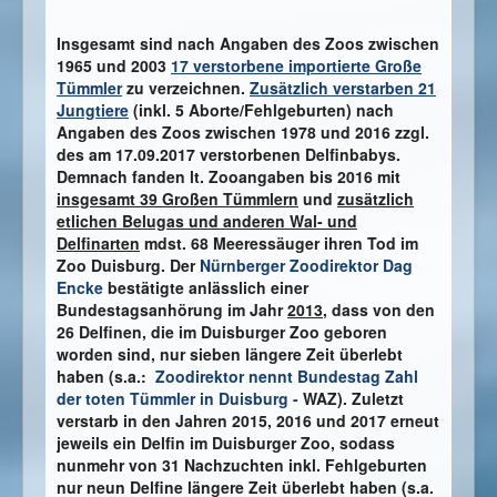
Insgesamt sind nach Angaben des Zoos zwischen
1965 und 2003
17 verstorbene importierte Große
Tümmler
zu verzeichnen.
Zusätzlich verstarben 21
Jungtiere
(inkl. 5 Aborte/Fehlgeburten) nach
Angaben des Zoos zwischen 1978 und 2016 zzgl.
des am 17.09.2017 verstorbenen Delfinbabys.
Demnach fanden lt. Zooangaben bis 2016 mit
insgesamt 39 Großen Tümmlern
und
zusätzlich
etlichen Belugas und anderen Wal- und
Delfinarten
mdst. 68 Meeressäuger ihren Tod im
Zoo Duisburg. Der
Nürnberger Zoodirektor Dag
Encke
bestätigte anlässlich einer
Bundestagsanhörung im Jahr
2013
, dass von den
26 Delfinen, die im Duisburger Zoo geboren
worden sind, nur sieben längere Zeit überlebt
haben (s.a.:
Zoodirektor nennt Bundestag Zahl
der toten Tümmler in Duisburg -
WAZ). Zuletzt
verstarb in den Jahren 2015, 2016 und 2017 erneut
jeweils ein Delfin im Duisburger Zoo, sodass
nunmehr von 31 Nachzuchten inkl. Fehlgeburten
nur neun Delfine längere Zeit überlebt haben (s.a.