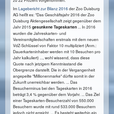
Im
Lagebericht zur Bilanz 2016
der Zoo Duisburg
AG heißt es: "Das Geschäftsjahr 2016 der Zoo
Duisburg Aktiengesellschaft zeigt gegenüber dem
Jahr 2015
... In 2016
gesunkene Tageskarten
wurden die Jahreskarten- und
Vereinsmitgliedschaften erstmals mit dem neuen
VdZ-Schlüssel von Faktor 10 multipliziert (Anm.:
Dauerkarteninhaber werden mit 10 Besuchen pro
Jahr kalkuliert) ..., wohl wissend, dass diese
Quote nach jetzigem Kenntnisstand die
Obergrenze darstellt. Die in der Vergangenheit
angepeilte "Millionenmarke" dürfte somit in der
Zukunft unerreichbar werden. ... Das
Besucherminus bei den Tageskarten in 2016
beträgt 3,4 % gegenüber dem Vorjahr. ... Das Ziel
einer Tageskarten-Besucherzahl von 550.000
Besuchern wurde mit rund 533.000 Besuchern
jedoch nicht erreicht. ... Es besteht weiterhin ein