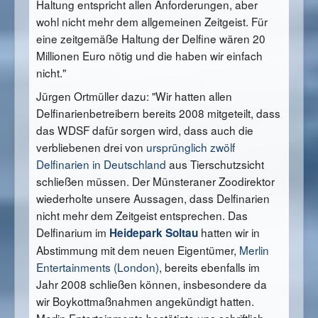
Haltung entspricht allen Anforderungen, aber
wohl nicht mehr dem allgemeinen Zeitgeist. Für
eine zeitgemäße Haltung der Delfine wären 20
Millionen Euro nötig und die haben wir einfach
nicht."
Jürgen Ortmüller dazu: "Wir hatten allen
Delfinarienbetreibern bereits 2008 mitgeteilt, dass
das WDSF dafür sorgen wird, dass auch die
verbliebenen drei von
ursprünglich zwölf
Delfinarien in Deutschland
aus Tierschutzsicht
schließen müssen. Der Münsteraner Zoodirektor
wiederholte unsere Aussagen, dass Delfinarien
nicht mehr dem Zeitgeist entsprechen. Das
Delfinarium im
hatten wir in
Heidepark Soltau
Abstimmung mit dem neuen Eigentümer,
Merlin
Entertainments (London)
, bereits ebenfalls im
Jahr 2008 schließen können, insbesondere da
wir Boykottmaßnahmen angekündigt hatten.
Merlin Entertainments bestätigte uns schriftlich,