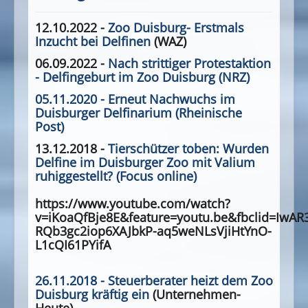
12.10.2022 -
Zoo Duisburg- Erstmals
Inzucht bei Delfinen
(WAZ)
06.09.2022 -
Nach strittiger Protestaktion
- Delfingeburt im Zoo Duisburg (NRZ)
05.11.2020 - Erneut Nachwuchs im
Duisburger Delfinarium (Rheinische
Post)
13.12.2018 -
Tierschützer toben: Wurden
Delfine im Duisburger Zoo mit Valium
ruhiggestellt? (Focus online)
https://www.youtube.com/watch?
v=iKoaQfBje8E&feature=youtu.be&fbclid=IwAR
RQb3gc2iop6XAJbkP-aq5weNLsVjiHtYnO-
L1cQI61PYifA
26.11.2018 -
Steuerberater heizt dem Zoo
Duisburg kräftig ein
(Unternehmen-