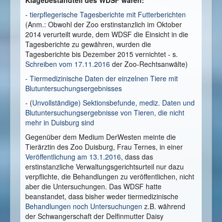
Klagebestandteil des WDSF waren:
-
tierpflegerische Tagesberichte mit Futterberichten
(Anm.: Obwohl der Zoo erstinstanzlich im Oktober
2014 verurteilt wurde, dem WDSF die Einsicht in die
Tagesberichte zu gewähren, wurden die
Tagesberichte bis Dezember 2015 vernichtet - s.
Schreiben vom 17.11.2016
der Zoo-Rechtsanwälte)
- Tiermedizinische Daten der einzelnen Tiere mit
Blutuntersuchungsergebnisses
- (
Unvollständige) Sektionsbefunde, mediz. Daten und
Blutuntersuchungsergebnisse von Tieren, die nicht
mehr in Duisburg sind
Gegenüber dem Medium DerWesten meinte die
Tierärztin des Zoo Duisburg, Frau Ternes, in einer
Veröffentlichung am 13.1.2016
, dass das
erstinstanzliche Verwaltungsgerichtsurteil nur dazu
verpflichte, die Behandlungen zu veröffentlichen, nicht
aber die Untersuchungen. Das WDSF hatte
beanstandet, dass bisher weder tiermedizinische
Behandlungen noch Untersuchungen
z.B. während
der Schwangerschaft der Delfinmutter Daisy