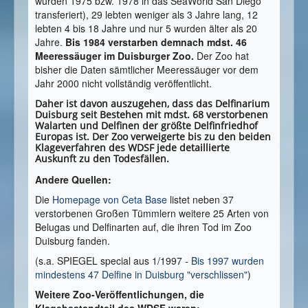
wurden 1975 bzw. 1978 in das SeaWorld San Diego
transferiert), 29 lebten weniger als 3 Jahre lang, 12
lebten 4 bis 18 Jahre und nur 5 wurden älter als 20
Jahre.
Bis 1984 verstarben demnach mdst. 46
Meeressäuger im Duisburger Zoo.
Der Zoo hat
bisher die Daten sämtlicher Meeressäuger vor dem
Jahr 2000 nicht vollständig veröffentlicht.
Daher ist davon auszugehen, dass das Delfinarium
Duisburg seit Bestehen mit mdst. 68 verstorbenen
Walarten und Delfinen der größte Delfinfriedhof
Europas ist. Der Zoo verweigerte bis zu den beiden
Klageverfahren des WDSF jede detaillierte
Auskunft zu den Todesfällen.
Andere Quellen:
Die
Homepage von Ceta Base
listet neben 37
verstorbenen Großen Tümmlern weitere 25 Arten von
Belugas und Delfinarten auf, die ihren Tod im Zoo
Duisburg fanden.
(s.a. SPIEGEL special aus 1/1997 -
Bis 1997 wurden
mindestens 47 Delfine in Duisburg "verschlissen"
)
Weitere Zoo-Veröffentlichungen, die