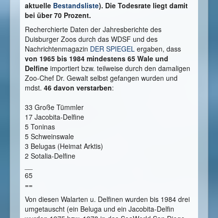
aktuelle
Bestandsliste
). Die Todesrate liegt damit
bei über 70 Prozent.
Recherchierte Daten der Jahresberichte des
Duisburger Zoos durch das WDSF und des
Nachrichtenmagazin
DER SPIEGEL
ergaben, dass
von 1965 bis 1984 mindestens
65 Wale und
Delfine
importiert bzw. teilweise durch den damaligen
Zoo-Chef Dr. Gewalt selbst gefangen wurden und
mdst.
46 davon verstarben
:
33 Große Tümmler
17 Jacobita-Delfine
5 Toninas
5 Schweinswale
3 Belugas (Heimat Arktis)
2 Sotalia-Delfine
__
65
==
Von diesen Walarten u. Delfinen wurden bis 1984 drei
umgetauscht (ein Beluga und ein Jacobita-Delfin