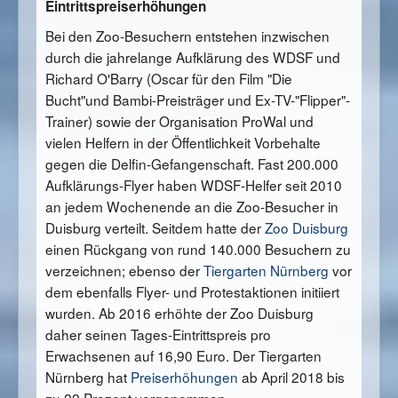
Eintrittspreiserhöhungen
Bei den Zoo-Besuchern entstehen inzwischen
durch die jahrelange Aufklärung des WDSF und
Richard O'Barry (Oscar für den Film "Die
Bucht"und Bambi-Preisträger und Ex-TV-"Flipper"-
Trainer) sowie der Organisation ProWal und
vielen Helfern in der Öffentlichkeit Vorbehalte
gegen die Delfin-Gefangenschaft. Fast 200.000
Aufklärungs-Flyer haben WDSF-Helfer seit 2010
an jedem Wochenende an die Zoo-Besucher in
Duisburg verteilt. Seitdem hatte der
Zoo Duisburg
einen Rückgang von rund 140.000 Besuchern zu
verzeichnen; ebenso der
Tiergarten Nürnberg
vor
dem ebenfalls Flyer- und Protestaktionen initiiert
wurden. Ab 2016 erhöhte der Zoo Duisburg
daher seinen Tages-Eintrittspreis pro
Erwachsenen auf 16,90 Euro. Der Tiergarten
Nürnberg hat
Preiserhöhungen
ab April 2018 bis
zu 22 Prozent vorgenommen.