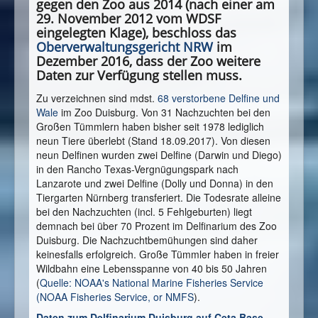
gegen den Zoo aus 2014 (nach einer am
29. November 2012 vom WDSF
eingelegten Klage), beschloss das
Oberverwaltungsgericht NRW
im
Dezember 2016, dass der Zoo weitere
Daten zur Verfügung stellen muss.
Zu verzeichnen sind mdst.
68 verstorbene Delfine und
Wale
im Zoo Duisburg. Von 31 Nachzuchten bei den
Großen Tümmlern haben bisher seit 1978 lediglich
neun Tiere überlebt (Stand 18.09.2017). Von diesen
neun Delfinen wurden zwei Delfine (Darwin und Diego)
in den Rancho Texas-Vergnügungspark nach
Lanzarote und zwei Delfine (Dolly und Donna) in den
Tiergarten Nürnberg transferiert. Die Todesrate alleine
bei den Nachzuchten (incl. 5 Fehlgeburten) liegt
demnach bei über 70 Prozent im Delfinarium des Zoo
Duisburg. Die Nachzuchtbemühungen sind daher
keinesfalls erfolgreich. Große Tümmler haben in freier
Wildbahn eine Lebensspanne von 40 bis 50 Jahren
(
Quelle: NOAA's National Marine Fisheries Service
(NOAA Fisheries Service, or NMFS
).
Daten zum Delfinarium Duisburg auf Ceta Base