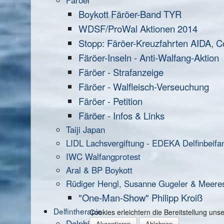
Färöer
Boykott Färöer-Band TYR
WDSF/ProWal Aktionen 2014
Stopp: Färöer-Kreuzfahrten AIDA, C
Färöer-Inseln - Anti-Walfang-Aktion
Färöer - Strafanzeige
Färöer - Walfleisch-Verseuchung
Färöer - Petition
Färöer - Infos & Links
Taiji Japan
LIDL Lachsvergiftung - EDEKA Delfinbeifa
IWC Walfangprotest
Aral & BP Boykott
Rüdiger Hengl, Susanne Gugeler & Meere
"One-Man-Show" Philipp Kroiß
Delfintherapie
Cookies erleichtern die Bereitstellung un
Dolphin Aid
Akzeptieren
Ablehnen