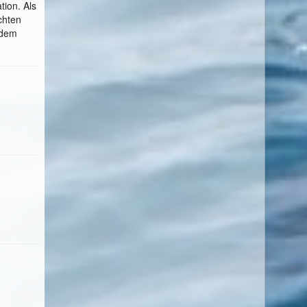
tion. Als
chten
 dem