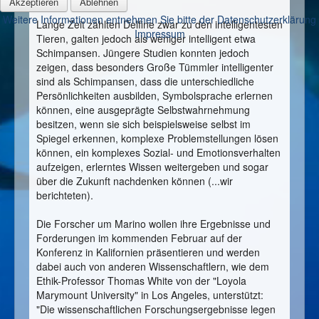
Akzeptieren
Ablehnen
Weitere Informationen entnehmen Sie bitte der Datenschutzerklärung
Lange Zeit zählten Delfine zwar zu den intelligentesten
Impressum
Tieren, galten jedoch als weniger intelligent etwa
Schimpansen. Jüngere Studien konnten jedoch
zeigen, dass besonders Große Tümmler intelligenter
sind als Schimpansen, dass die unterschiedliche
Persönlichkeiten ausbilden, Symbolsprache erlernen
können, eine ausgeprägte Selbstwahrnehmung
besitzen, wenn sie sich beispielsweise selbst im
Spiegel erkennen, komplexe Problemstellungen lösen
können, ein komplexes Sozial- und Emotionsverhalten
aufzeigen, erlerntes Wissen weitergeben und sogar
über die Zukunft nachdenken können (...wir
berichteten).
Die Forscher um Marino wollen ihre Ergebnisse und
Forderungen im kommenden Februar auf der
Konferenz in Kalifornien präsentieren und werden
dabei auch von anderen Wissenschaftlern, wie dem
Ethik-Professor Thomas White von der "Loyola
Marymount University" in Los Angeles, unterstützt:
"Die wissenschaftlichen Forschungsergebnisse legen