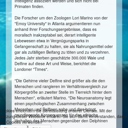
Intelligenz assoziiert werden und sich nicht bei
Primaten finden.
Die Forscher um den Zoologen Lori Marino von der
"Emoy University" in Atlanta argumentieren nun
anhand ihrer Forschungsergebnisse, dass es
moralisch inakzeptabel sei, derart intelligente
Lebewesen etwa in Vergnügungsparks in
Gefangenschaft zu halten, sie als Nahrungsmittel oder
gar als zufälligen Beifang zu töten und zu verzehren.
Jedes Jahr sterben geschätzte 300.000 Wale und
Delfine auf diese Art und Weise, berichtet die
Londoner "Times".
"Die Gehirne vieler Delfine sind größer als die den
Menschen und rangieren im Verhältnisvergleich zur
Körpergröße an zweiter Stelle im Tierreich hinter dem
Menschen", erläutert Marino. "Die Neuroanatomy legt
einen psychologischen Zusammenhang zwischen
Menschen und Delfinen nahe und dies bringt
Cookies erleichtern die Bereitstellung unserer Dienste. Mit der
grundlegende Konsequenzen für das ethische
Nutzung dieser Webseite erklären Sie sich damit einverstanden, dass
Verhalten des Menschen gegenüber den Delphinen
wir Cookies verwenden
mit sich."