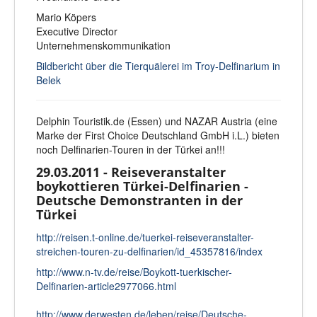
Mario Köpers
Executive Director
Unternehmenskommunikation
Bildbericht über die Tierquälerei im Troy-Delfinarium in
Belek
Delphin Touristik.de (Essen) und NAZAR Austria (eine
Marke der First Choice Deutschland GmbH i.L.) bieten
noch Delfinarien-Touren in der Türkei an!!!
29.03.2011 - Reiseveranstalter
boykottieren Türkei-Delfinarien -
Deutsche Demonstranten in der
Türkei
http://reisen.t-online.de/tuerkei-reiseveranstalter-
streichen-touren-zu-delfinarien/id_45357816/index
http://www.n-tv.de/reise/Boykott-tuerkischer-
Delfinarien-article2977066.html
http://www.derwesten.de/leben/reise/Deutsche-