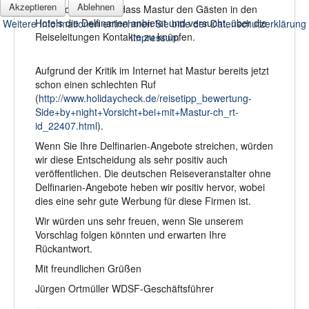
Akzeptieren
Ablehnen
Wir sind informiert, dass Mastur den Gästen in den
Hotels die Delfinarien anbietet und versucht, über die
Weitere Informationen entnehmen Sie bitte der Datenschutzerklärung
Reiseleitungen Kontakte zu knüpfen.
Impressum
Aufgrund der Kritik im Internet hat Mastur bereits jetzt
schon einen schlechten Ruf
(
http://www.holidaycheck.de/reisetipp_bewertung-
Side+by+night+Vorsicht+bei+mit+Mastur-ch_rt-
id_22407.html
).
Wenn Sie Ihre Delfinarien-Angebote streichen, würden
wir diese Entscheidung als sehr positiv auch
veröffentlichen. Die deutschen Reiseveranstalter ohne
Delfinarien-Angebote heben wir positiv hervor, wobei
dies eine sehr gute Werbung für diese Firmen ist.
Wir würden uns sehr freuen, wenn Sie unserem
Vorschlag folgen könnten und erwarten Ihre
Rückantwort.
Mit freundlichen Grüßen
Jürgen Ortmüller WDSF-Geschäftsführer