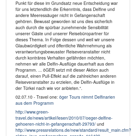
Punkt für diese im Grundsatz neue Entscheidung war
für uns letztendlich die Erkenntnis, dass Delfine und
andere Meeressäuger nicht in Gefangenschaft
gehören. Bewusst geworden ist uns dies sicherlich
auch durch die spürbar zunehmende Sensibilität
unserer Gäste und unserer Reisebüropartner für
dieses Thema. In Folge dessen und weil wir unsere
Glaubwürdigkeit und öffentliche Wahrnehmung als
verantwortungsbewusster Reiseveranstalter nicht
durch konträres Verhalten gefährden möchten,
nehmen wir alle Delfin-Ausflüge dauerhaft aus dem
Programm. ... öGER setzt mit dieser Aktion auch
darauf, einen Pull-Effekt auf die zahlreichen anderen
Reiseveranstalter zu erzielen, die Delfin-Ausflüge in
der Türkei nach wie vor anbieten.“.
02.07.10 - Travel one:
öger Tours nimmt Delfinarien
aus dem Programm
http://www.green-
travel.de/news/artikel/lesen/2010/07/oeger-delfine-
gehoeren-nicht-in-gefangenschaft-29793/
und
http://www.pressrelations.de/new/standard/result_main.cfm?
aktion=jour_pm&comefrom=scan&r=416420