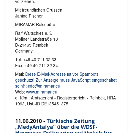
vollziehen.
Mit freundlichen Grüssen
Janine Fischer
MIRAMAR Reisebüro
Ralf Waitschies e.K.
Möllner Landstraße 18
D-21465 Reinbek
Germany
Tel: +49 40 711 32 33
Fax: +49 40 711 32 34
Mail:
Diese E-Mail-Adresse ist vor Spambots
geschützt! Zur Anzeige muss JavaScript eingeschaltet
sein!">
info@miramar.eu
Web:
www.miramar.eu
e. Kfm., Amtsgericht - Registergericht - Reinbek, HRA
1993, Ust.-ID DE135451375
11.06.2010 -
Türkische Zeitung
„MedyAntalya“ über die WDSF-
Hinweise: Delfinarien gefährlich für