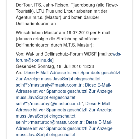
DerTour, ITS, Jahn-Reisen, Tjaerebourg (alle Rewe-
Touristik), LTU Plus und L'tour arbeiten mit der
Agentur m.t.s. (Mastur) und boten darüber
Delfinarientouren an
Wir schrieben Mastur am 19.07.2010 per E-mail -
(danach erfolgte die Streichung sämtlicher
Delfinarientouren durch M.T.S. Mastur):
Von: Wal- und Delfinschutz-Forum WDSF [mailto:
wds-
forum@t-online.de
]
Gesendet: Sonntag, 18. Juli 2010 13:33
An:
Diese E-Mail-Adresse ist vor Spambots geschützt!
Zur Anzeige muss JavaScript eingeschaltet
sein!'">'
masturaly@mastur.com.tr
';
Diese E-Mail-
Adresse ist vor Spambots geschützt! Zur Anzeige
muss JavaScript eingeschaltet
sein!'">'
masturayt@mastur.com.tr
';
Diese E-Mail-
Adresse ist vor Spambots geschützt! Zur Anzeige
muss JavaScript eingeschaltet
sein!'">'
masturbdr@mastur.com.tr
';
Diese E-Mail-
Adresse ist vor Spambots geschützt! Zur Anzeige
muss JavaScript eingeschaltet