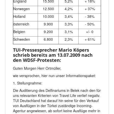
England
15.500
5,2%
+ 18%
Norwegen
12.500
4,2%
+ 37%
Holland
10.000
3,4%
- 38%
österreich
9.900
3,3%
- 50%
Belgien
9.200
3,1%
+/- 0
Schweden
6.800
2,3%
+ 61%
TUI-Pressesprecher Mario Köpers
schrieb bereits am 13.07.2009 nach
den WDSF-Protesten:
Guten Morgen Herr Ortmüller,
wie versprochen, hier nun unser Informationspaket:
1. Stellungnahme:
Die Auditierung des Delfinariums in Belek nach den für
uns relevanten Kriterien von Travel Life verlief negativ.
TUI Deutschland hat darauf hin seine für den Verkauf
von Ausflügen in der Türkei zuständige Incoming-
Agentur angewiesen, ab sofort keine Ausflüge mehr in