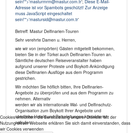
sein!'">'
masturmrm@mastur.com.tr
';
Diese E-Mail-
Adresse ist vor Spambots geschützt! Zur Anzeige
muss JavaScript eingeschaltet
sein!'">'
mastursid@mastur.com.tr
'
Betreff: Mastur Delfinarien-Touren
Sehr verehrte Damen u. Herren,
wie wir von (empörten) Gästen mitgeteilt bekommen,
bieten Sie in der Türkei auch Delfinarien-Touren an.
Sämtliche deutschen Reiseveranstalter haben
aufgrund unserer Proteste und Boykott-Ankündigung
diese Delfinarien-Ausflüge aus dem Programm
gestrichen.
Wir möchten Sie höflich bitten, Ihre Delfinarien-
Angebote zu überprüfen und aus dem Programm zu
nehmen. Alternativ
werden wir als internationale Wal- und Delfinschutz-
Organisation zum Boykott Ihrer Angebote und
sämtliche Hotels und Reiseleitungen kontaktieren
Cookies erleichtern die Bereitstellung unserer Dienste. Mit der
aufrufen.
Nutzung dieser Webseite erklären Sie sich damit einverstanden, dass
wir Cookies verwenden