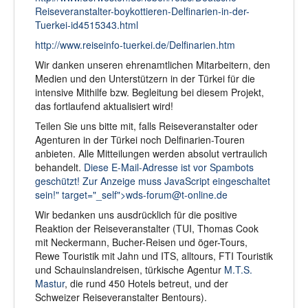
Reiseveranstalter-boykottieren-Delfinarien-in-der-
Tuerkei-id4515343.html
http://www.reiseinfo-tuerkei.de/Delfinarien.htm
Wir danken unseren ehrenamtlichen Mitarbeitern, den
Medien und den Unterstützern in der Türkei für die
intensive Mithilfe bzw. Begleitung bei diesem Projekt,
das fortlaufend aktualisiert wird!
Teilen Sie uns bitte mit, falls Reiseveranstalter oder
Agenturen in der Türkei noch Delfinarien-Touren
anbieten. Alle Mitteilungen werden absolut vertraulich
behandelt.
Diese E-Mail-Adresse ist vor Spambots
geschützt! Zur Anzeige muss JavaScript eingeschaltet
sein!" target="_self">
wds-forum@t-online.de
Wir bedanken uns ausdrücklich für die positive
Reaktion der Reiseveranstalter (TUI, Thomas Cook
mit Neckermann, Bucher-Reisen und öger-Tours,
Rewe Touristik mit Jahn und ITS, alltours, FTI Touristik
und Schauinslandreisen, türkische Agentur
M.T.S.
Mastur
, die rund 450 Hotels betreut, und der
Schweizer Reiseveranstalter Bentours).