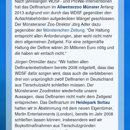
Nach jahrelangen WDSF- und ProWal-Interventionen
hat das Delfinarium im
Allwetterzoo Münster
Anfang
2013 aufgrund von durch das WDSF gegenüber den
Aufsichtsbehörden aufgedeckten Mängel geschlossen.
Der Münsteraner Zoo-Direktor Jörg Adler dazu
gegenüber der
Münsterschen Zeitung
: "Die Haltung
entspricht allen Anforderungen, aber wohl nicht mehr
dem allgemeinen Zeitgeist. Für eine zeitgemäße
Haltung der Delfine wären 20 Millionen Euro nötig und
die haben wir einfach nicht."
Jürgen Ortmüller dazu: "Wir hatten allen
Delfinarienbetreibern bereits 2008 mitgeteilt, dass das
WDSF dafür sorgen wird, dass auch die verbliebenen
drei von ursprünglich zwölf Delfinarien in Deutschland
aus Tierschutzsicht schließen müssen. Der
Münsteraner Zoodirektor wiederholte unsere
Aussagen, dass Delfinarien nicht mehr dem Zeitgeist
entsprechen. Das Delfinarium im
Heidepark Soltau
hatten wir in Abstimmung mit dem neuen Eigentümer,
Merlin Entertainments (London), bereits im Jahr 2008
schließen lassen können, insbesondere weil wir
Boykottmaßnahmen aus Tierschutzgründen