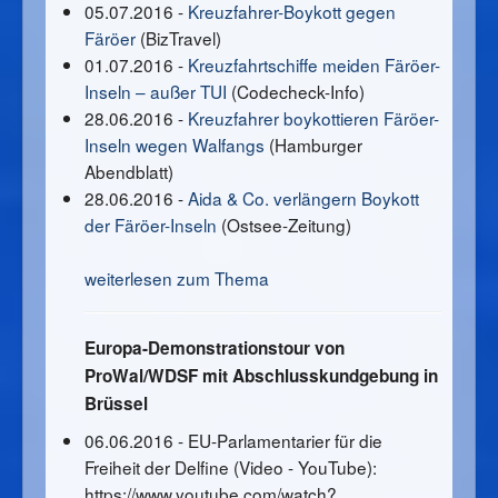
05.07.2016 -
Kreuzfahrer-Boykott gegen
Färöer
(BizTravel)
01.07.2016 -
Kreuzfahrtschiffe meiden Färöer-
Inseln – außer TUI
(Codecheck-Info)
28.06.2016 -
Kreuzfahrer boykottieren Färöer-
Inseln wegen Walfangs
(Hamburger
Abendblatt)
28.06.2016 -
Aida & Co. verlängern Boykott
der Färöer-Inseln
(Ostsee-Zeitung)
weiterlesen zum Thema
Europa-Demonstrationstour von
ProWal/WDSF mit Abschlusskundgebung in
Brüssel
06.06.2016 - EU-Parlamentarier für die
Freiheit der Delfine (Video - YouTube):
https://www.youtube.com/watch?