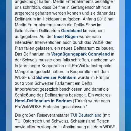
angekündigt hatten. Merlin Entertainments bestätigte
uns schriftlich, dass Delfine in Gefangenschaft nicht
artgerecht gehalten werden können und sie daher das
Delfinarium im Heidepark aufgeben. Anfang 2013 hat
Merlin Entertainments auch die Delfin-Show im
italienischen Delfinarium
Gardaland
konsequent
aufgegeben. Auf der
Insel Rügen
wurde nach
intensiven Interventionen auch durch das WDSF der
Plan fallen gelassen, ein neues Delfinarium zu bauen.
Das Delfinarium im
Vergnügungspark Connyland
in
der Schweiz musste ebenfalls schließen, nachdem wir
in jahrelanger Kooperation mit ProWal katastrophale
Mängel aufgedeckt hatten. In Kooperation mit dem
WDSF und
Schweizer Politikern
wurde im Frühjar
2012 vom Schweizer Parlament ein Delfin-
Importverbot gesetzlich beschlossen und damit die
Schließung des Delfinariums besiegelt. Ein weiteres
Hotel-Delfinarium in Bodrum
(Türkei) wurde nach
ProWal/WDSF-Protesten geschlossen."
Die großen Reiseveranstalter
TUI Deutschland
(mit
TUI Österreich und Schweiz), Schauinsland Reisen
sowie alltours stoppten in Abstimmung mit dem WDSF