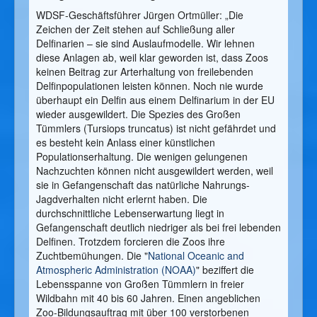
WDSF-Geschäftsführer Jürgen Ortmüller: „Die
Zeichen der Zeit stehen auf Schließung aller
Delfinarien – sie sind Auslaufmodelle. Wir lehnen
diese Anlagen ab, weil klar geworden ist, dass Zoos
keinen Beitrag zur Arterhaltung von freilebenden
Delfinpopulationen leisten können. Noch nie wurde
überhaupt ein Delfin aus einem Delfinarium in der EU
wieder ausgewildert. Die Spezies des Großen
Tümmlers (Tursiops truncatus) ist nicht gefährdet und
es besteht kein Anlass einer künstlichen
Populationserhaltung. Die wenigen gelungenen
Nachzuchten können nicht ausgewildert werden, weil
sie in Gefangenschaft das natürliche Nahrungs-
Jagdverhalten nicht erlernt haben. Die
durchschnittliche Lebenserwartung liegt in
Gefangenschaft deutlich niedriger als bei frei lebenden
Delfinen. Trotzdem forcieren die Zoos ihre
Zuchtbemühungen. Die "
National Oceanic and
Atmospheric Administration (NOAA)
" beziffert die
Lebensspanne von Großen Tümmlern in freier
Wildbahn mit 40 bis 60 Jahren. Einen angeblichen
Zoo-Bildungsauftrag mit über 100 verstorbenen