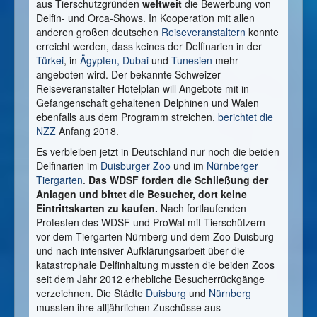
aus Tierschutzgründen
weltweit
die Bewerbung von
Delfin- und Orca-Shows. In Kooperation mit allen
anderen großen deutschen
Reiseveranstaltern
konnte
erreicht werden, dass keines der Delfinarien in der
Türkei
, in
Ägypten
,
Dubai
und
Tunesien
mehr
angeboten wird. Der bekannte Schweizer
Reiseveranstalter Hotelplan will Angebote mit in
Gefangenschaft gehaltenen Delphinen und Walen
ebenfalls aus dem Programm streichen,
berichtet die
NZZ
Anfang 2018.
Es verbleiben jetzt in Deutschland nur noch die beiden
Delfinarien im
Duisburger Zoo
und im
Nürnberger
Tiergarten
.
Das WDSF fordert die Schließung der
Anlagen und bittet die Besucher, dort keine
Eintrittskarten zu kaufen.
Nach fortlaufenden
Protesten des WDSF und ProWal mit Tierschützern
vor dem Tiergarten Nürnberg und dem Zoo Duisburg
und nach intensiver Aufklärungsarbeit über die
katastrophale Delfinhaltung mussten die beiden Zoos
seit dem Jahr 2012 erhebliche Besucherrückgänge
verzeichnen. Die Städte
Duisburg
und
Nürnberg
mussten ihre alljährlichen Zuschüsse aus