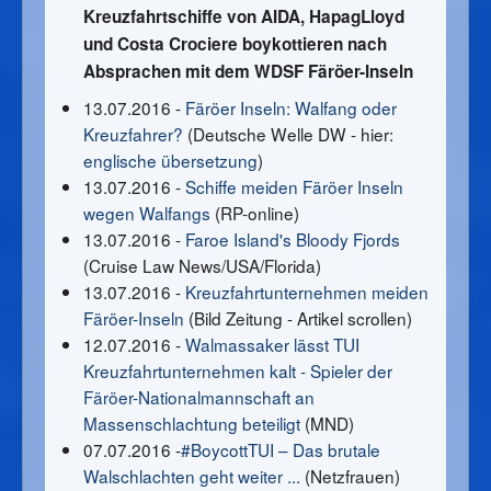
Kreuzfahrtschiffe von AIDA, HapagLloyd
und Costa Crociere boykottieren nach
Absprachen mit dem WDSF Färöer-Inseln
13.07.2016 -
Färöer Inseln: Walfang oder
Kreuzfahrer?
(Deutsche Welle DW - hier:
englische übersetzung
)
13.07.2016 -
Schiffe meiden Färöer Inseln
wegen Walfangs
(RP-online)
13.07.2016 -
Faroe Island's Bloody Fjords
(Cruise Law News/USA/Florida)
13.07.2016 -
Kreuzfahrtunternehmen meiden
Färöer-Inseln
(Bild Zeitung - Artikel scrollen)
12.07.2016 -
Walmassaker lässt TUI
Kreuzfahrtunternehmen kalt - Spieler der
Färöer-Nationalmannschaft an
Massenschlachtung beteiligt
(MND)
07.07.2016 -
#BoycottTUI – Das brutale
Walschlachten geht weiter ...
(Netzfrauen)