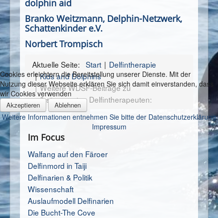
dolphin aid
Branko Weitzmann, Delphin-Netzwerk,
Schattenkinder e.V.
Norbert Trompisch
Aktuelle Seite:
Start
Delfintherapie
Cookies erleichtern die Bereitstellung unserer Dienste. Mit der
Kids and Dolphins
Nutzung dieser Webseite erklären Sie sich damit einverstanden, dass
Weitere WDSF-Beiträge zu
wir Cookies verwenden
selbsternannten Delfintherapeuten:
Akzeptieren
Ablehnen
Weitere Informationen entnehmen Sie bitte der Datenschutzerklärung
Impressum
Im Focus
Walfang auf den Färoer
Delfinmord in Taiji
Delfinarien & Politik
Wissenschaft
Auslaufmodell Delfinarien
Die Bucht-The Cove