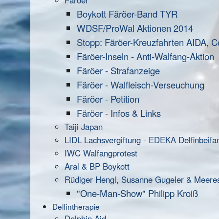
Färöer
Boykott Färöer-Band TYR
WDSF/ProWal Aktionen 2014
Stopp: Färöer-Kreuzfahrten AIDA, C
Färöer-Inseln - Anti-Walfang-Aktion
Färöer - Strafanzeige
Färöer - Walfleisch-Verseuchung
Färöer - Petition
Färöer - Infos & Links
Taiji Japan
LIDL Lachsvergiftung - EDEKA Delfinbeifa
IWC Walfangprotest
Aral & BP Boykott
Rüdiger Hengl, Susanne Gugeler & Meere
"One-Man-Show" Philipp Kroiß
Delfintherapie
Dolphin Aid