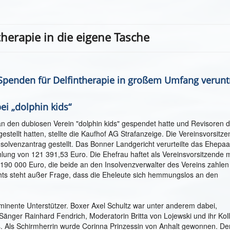
therapie in die eigene Tasche
Spenden für Delfintherapie in großem Umfang verunt
i „dolphin kids“
 den dubiosen Verein "dolphin kids" gespendet hatte und Revisoren 
stellt hatten, stellte die Kaufhof AG Strafanzeige. Die Vereinsvorsitz
Insolvenzantrag gestellt. Das Bonner Landgericht verurteilte das Ehepaa
ung von 121 391,53 Euro. Die Ehefrau haftet als Vereinsvorsitzende m
190 000 Euro, die beide an den Insolvenzverwalter des Vereins zahlen
hts steht außer Frage, dass die Eheleute sich hemmungslos an den
ominente Unterstützer. Boxer Axel Schultz war unter anderem dabei,
, Sänger Rainhard Fendrich, Moderatorin Britta von Lojewski und ihr Kol
s. Als Schirmherrin wurde Corinna Prinzessin von Anhalt gewonnen. De