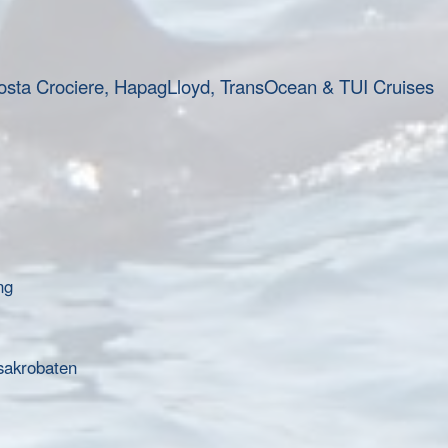
osta Crociere, HapagLloyd, TransOcean & TUI Cruises
ng
sakrobaten