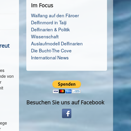
Im Focus
Walfang auf den Färoer
Delfinmord in Taiji
Delfinarien & Politik
Wissenschaft
Auslaufmodell Delfinarien
reut
Die Bucht-The Cove
International News
des
ende von
r
it
Besuchen Sie uns auf Facebook
lege
r