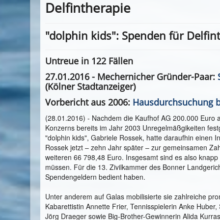
Delfintherapie
"dolphin kids": Spenden für Delfin
Untreue in 122 Fällen
27.01.2016 -
Mechernicher Gründer-Paar
:
(Kölner Stadtanzeiger)
Vorbericht aus 2006:
Hausdurchsuchung be
(28.01.2016) - Nachdem die Kaufhof AG 200.000 Euro an
Konzerns bereits im Jahr 2003 Unregelmäßgikeiten festge
"dolphin kids", Gabriele Rossek, hatte daraufhin einen 
Rossek jetzt – zehn Jahr später – zur gemeinsamen Zahl
weiteren 66 798,48 Euro. Insgesamt sind es also knapp 
müssen. Für die 13. Zivilkammer des Bonner Landgeric
Spendengeldern bedient haben.
Unter anderem auf Galas mobilisierte sie zahlreiche pr
Kabarettistin Annette Frier, Tennisspielerin Anke Huber
Jörg Draeger sowie Big-Brother-Gewinnerin Alida Kurra