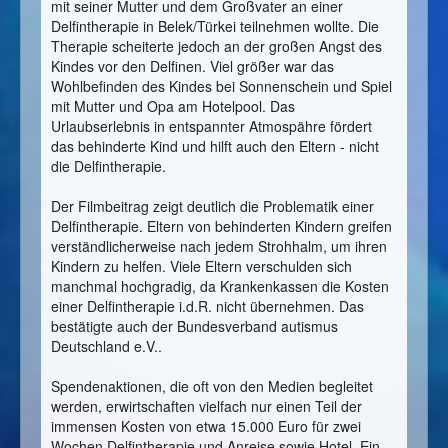
mit seiner Mutter und dem Großvater an einer
Delfintherapie in Belek/Türkei teilnehmen wollte. Die
Therapie scheiterte jedoch an der großen Angst des
Kindes vor den Delfinen. Viel größer war das
Wohlbefinden des Kindes bei Sonnenschein und Spiel
mit Mutter und Opa am Hotelpool. Das
Urlaubserlebnis in entspannter Atmospähre fördert
das behinderte Kind und hilft auch den Eltern - nicht
die Delfintherapie.
Der Filmbeitrag zeigt deutlich die Problematik einer
Delfintherapie. Eltern von behinderten Kindern greifen
verständlicherweise nach jedem Strohhalm, um ihren
Kindern zu helfen. Viele Eltern verschulden sich
manchmal hochgradig, da Krankenkassen die Kosten
einer Delfintherapie i.d.R. nicht übernehmen. Das
bestätigte auch der Bundesverband autismus
Deutschland e.V..
Spendenaktionen, die oft von den Medien begleitet
werden, erwirtschaften vielfach nur einen Teil der
immensen Kosten von etwa 15.000 Euro für zwei
Wochen Delfintherapie und Anreise sowie Hotel. Ein