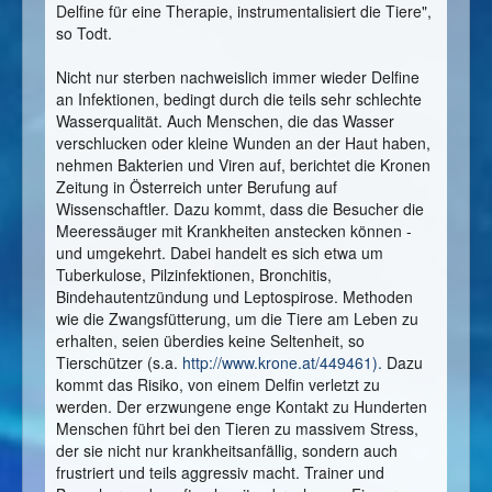
Delfine für eine Therapie, instrumentalisiert die Tiere",
so Todt.
Nicht nur sterben nachweislich immer wieder Delfine
an Infektionen, bedingt durch die teils sehr schlechte
Wasserqualität. Auch Menschen, die das Wasser
verschlucken oder kleine Wunden an der Haut haben,
nehmen Bakterien und Viren auf, berichtet die Kronen
Zeitung in Österreich unter Berufung auf
Wissenschaftler. Dazu kommt, dass die Besucher die
Meeressäuger mit Krankheiten anstecken können -
und umgekehrt. Dabei handelt es sich etwa um
Tuberkulose, Pilzinfektionen, Bronchitis,
Bindehautentzündung und Leptospirose. Methoden
wie die Zwangsfütterung, um die Tiere am Leben zu
erhalten, seien überdies keine Seltenheit, so
Tierschützer (s.a.
http://www.krone.at/449461
).
Dazu
kommt das Risiko, von einem Delfin verletzt zu
werden. Der erzwungene enge Kontakt zu Hunderten
Menschen führt bei den Tieren zu massivem Stress,
der sie nicht nur krankheitsanfällig, sondern auch
frustriert und teils aggressiv macht. Trainer und