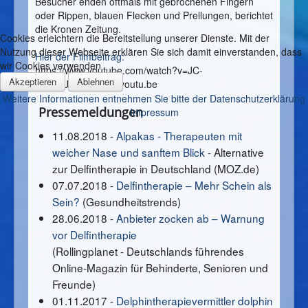
Besucher enden oftmals mit gebrochenen Fingern
oder Rippen, blauen Flecken und Prellungen, berichtet
die Kronen Zeitung.
Cookies erleichtern die Bereitstellung unserer Dienste. Mit der
Nutzung dieser Webseite erklären Sie sich damit einverstanden, dass
Hier der
Filmbeitrag
:
wir Cookies verwenden
https://www.youtube.com/watch?v=JC-
Akzeptieren
Ablehnen
8okFCJjA&feature=youtu.be
Weitere Informationen entnehmen Sie bitte der Datenschutzerklärung
Pressemeldungen
Impressum
11.08.2018 -
Alpakas - Therapeuten mit
weicher Nase und sanftem Blick -
Alternative
zur Delfintherapie in Deutschland (MOZ.de)
07.07.2018 -
Delfintherapie – Mehr Schein als
Sein?
(Gesundheitstrends)
28.06.2018 -
Anbieter zocken ab – Warnung
vor Delfintherapie
(Rollingplanet - Deutschlands führendes
Online-Magazin für Behinderte, Senioren und
Freunde)
01.11.2017 -
Delphintherapievermittler dolphin