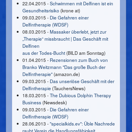
22.04.2015 -
Schwimmen mit Delfinen ist ein
Gesundheitsrisiko
(krone at)
09.03.2015 -
Die Gefahren einer
Delfintherapie (WDSF)
08.03.2015 -
Massaker überlebt, jetzt zur
„Therapie“ missbraucht | Das Geschäft mit
Delfinen
aus der Todes-Bucht
(BILD am Sonntag)
01.04.2015 -
Rezensionen zum Buch von
Branko Weitzmann "Das große Buch der
Delfintherapie"
(amazon.de)
09.03.2015 -
Das unseriöse Geschäft mit der
Delfintherapie
(TauchersNews)
18.03.2015 -
The Dubious Dolphin Therapy
Business
(Newsdesk)
09.03.2015 -
Die Gefahren einer
Delfintherapie (WDSF)
28.06.2013 -
"specialkids.ev":
Üble Nachrede
raubt Verein die Handlungsfähigkeit