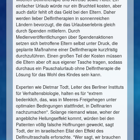
einfacher Urlaub würde nur ein Bruchteil kosten, aber
auch dafür fehlt oft das Geld bei den Eltern. Daher
werden lieber Delfintherapien in sonnenreichen
Ländern bevorzugt, die das Urlaubserlebnis gleich
durch Spenden mitliefern. Durch
Medienveröffentlichungen über Spendenaktionen
setzen sich betroffene Eltern selbst unter Druck, die
geplante Maßnahme einer Delfintherapie kurzfristig
durchzuführen. Einen großen Teil der Kosten müssen
die Eltern aber oft aus eigener Tasche tragen, sodass
durchaus ein Pauschalurlaub ohne Delfintherapie die
Lösung für das Wohl des Kindes sein kann.
Experten wie Dietmar Todt, Leiter des Berliner Instituts
für Verhaltensbiologie, halten es für "extrem
bedenklich, das, was in Meeres-Freigehegen unter
optimalen Bedingungen stattfindet, in Delfinarien
nachzumachen". Solange niemand wisse, woher der
angebliche Heilungseffekt kommt, würden bei den
Patienten völlig falsche Hoffnungen geweckt, sagt
Todt, der im israelischen Eilat den Effekt des
Delfinultraschalls erforschte. "Wer sagt, wir brauchen