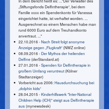
In dem Bericht heißt es: ..."Der Verwalter des
„Stiftungsfonds Delfintherapie“, bei dem
Familie xxxx ein Spendenkonto für Vanessa
eingerichtet hatte, ist verhaftet worden. ...
Ausgerechnet so einem Menschen habe man
rund 6000 Euro auf dem Treuhandkonto
anvertraut. ..."
22.10.2016 -
Nach Streit folgt anonyme
Anzeige gegen „Flugkraft“
(NWZ online)
08.09.2016 -
Der Mythos der heilenden
Delfine
(derStandard.at)
27.01.2016 -
Spenden für Delfintherapie in
großem Umfang veruntreut
(Kölner
Stadtanzeiger)
Vorbericht aus 2006:
Hausdurchsuchung bei
„dolphin kids“
28.04.2015 -
Kinderhilfswerk "Inter-National
Children Help (ICH)" steigt aus Delfintherapie
aus
(mynewsdesk)