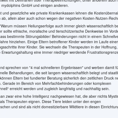
ltweit mit Delfinarien oder Therapieeinrichtungen, unter anderem auch 
id, mydolphins GmbH und einigen anderen.
icht und gesetzliche wie private Krankenkassen lehnen die Kostenüber
hin ab, allein aber auch schon wegen der negativen Kosten-Nutzen-Rec
"Warum müssen Heilungserfolge auch immer gleich wissenschaftlich be
ier sollte ethische, moralische und tierschützerische Denkweise im Vor
 dass bestimmte Störungsbilder/ Behinderungen nicht in einem Schnellv
ahre hinziehen. Einige Eltern betroffener Kinder werden im Laufe einer
sschritte ihrer Kinder. Sie wechseln die Therapeuten in der Hoffnung,
 Erwartungshaltung eine immer niedriger werdende Frustrationsgrenz
 und sprechen von "4 mal schnelleren Ergebnissen" und werben damit fü
onelle Behandlungen, die seit langem wissenschaftlich belegt und staatl
können Eltern bei fundierter Beratung sicherlich den zeitlichen Druck
. Gerade im Bereich von Mehrfachbehinderungen oder komplexen
nell“ erreicht werden und zugleich langfristig und nachhaltig sein.
n zwar eine hohe Intelligenz nachgewiesen hat, die aber nichts Myst
als Therapeuten eignen. Diese Tiere leiden unter den engen
chen und sind als nicht domestizierbare Wildtiere in diesen Einrichtu