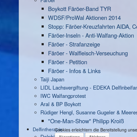
Färöer
Boykott Färöer-Band TYR
WDSF/ProWal Aktionen 2014
Stopp: Färöer-Kreuzfahrten AIDA, C
Färöer-Inseln - Anti-Walfang-Aktion
Färöer - Strafanzeige
Färöer - Walfleisch-Verseuchung
Färöer - Petition
Färöer - Infos & Links
Taiji Japan
LIDL Lachsvergiftung - EDEKA Delfinbeifa
IWC Walfangprotest
Aral & BP Boykott
Rüdiger Hengl, Susanne Gugeler & Meere
"One-Man-Show" Philipp Kroiß
Delfintherapie
Cookies erleichtern die Bereitstellung un
Dolphin Aid
Akzeptieren
Ablehnen