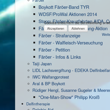
Färöer
Boykott Färöer-Band TYR
WDSF/ProWal Aktionen 2014
Stopp: Färöer-Kreuzfahrten AIDA, C
Cookies erleichtern die Bereitstellung un
Färöer-Inseln - Anti-Walfang-Aktion
Akzeptieren
Ablehnen
Weite
Färöer - Strafanzeige
Färöer - Walfleisch-Verseuchung
Färöer - Petition
Färöer - Infos & Links
Taiji Japan
LIDL Lachsvergiftung - EDEKA Delfinbeifa
IWC Walfangprotest
Aral & BP Boykott
Rüdiger Hengl, Susanne Gugeler & Meere
"One-Man-Show" Philipp Kroiß
Delfintherapie
Dolphin Aid