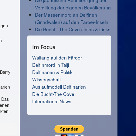
Die japanische Rechtfertigung der
Vergiftung der eigenen Bevölkerung
Der Massenmord an Delfinen
(Grindwalen) auf den Färöer-Inseln
ürgen
Die Bucht - The Cove / Infos & Links
n
Im Focus
Walfang auf den Färoer
Delfinmord in Taiji
Delfinarien & Politik
’Barry
Wissenschaft
Auslaufmodell Delfinarien
narien
Die Bucht-The Cove
. Das
International News
genen
rkten