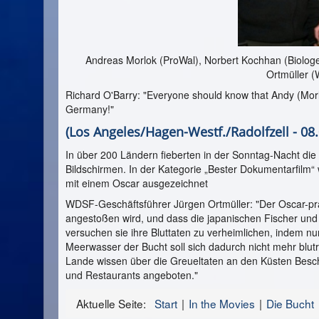
Andreas Morlok (ProWal), Norbert Kochhan (Biologe
Ortmüller 
Richard O'Barry: "Everyone should know that Andy (Morl
Germany!"
(Los Angeles/Hagen-Westf./Radolfzell - 08
In über 200 Ländern fieberten in der Sonntag-Nacht die
Bildschirmen. In der Kategorie „Bester Dokumentarfilm“
mit einem Oscar ausgezeichnet
WDSF-Geschäftsführer Jürgen Ortmüller: "Der Oscar-präm
angestoßen wird, und dass die japanischen Fischer un
versuchen sie ihre Bluttaten zu verheimlichen, indem 
Meerwasser der Bucht soll sich dadurch nicht mehr blut
Lande wissen über die Greueltaten an den Küsten Besch
und Restaurants angeboten."
Aktuelle Seite:
Start
In the Movies
Die Bucht