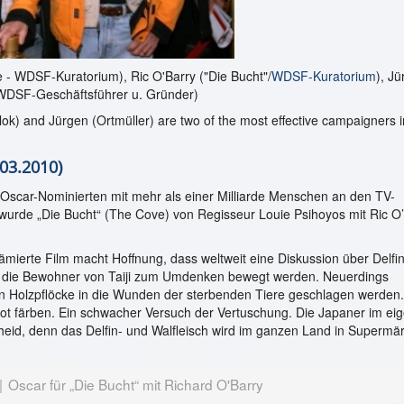
 - WDSF-Kuratorium), Ric O'Barry ("Die Bucht"/
WDSF-Kuratorium
), J
(WDSF-Geschäftsführer u. Gründer)
ok) and Jürgen (Ortmüller) are two of the most effective campaigners i
.03.2010)
 Oscar-Nominierten mit mehr als einer Milliarde Menschen an den TV-
 wurde „Die Bucht“ (The Cove) von Regisseur Louie Psihoyos mit Ric O
ierte Film macht Hoffnung, dass weltweit eine Diskussion über Delfi
d die Bewohner von Taiji zum Umdenken bewegt werden. Neuerdings
nun Holzpflöcke in die Wunden der sterbenden Tiere geschlagen werden
rot färben. Ein schwacher Versuch der Vertuschung. Die Japaner im ei
eid, denn das Delfin- und Walfleisch wird im ganzen Land in Supermä
Oscar für „Die Bucht“ mit Richard O'Barry