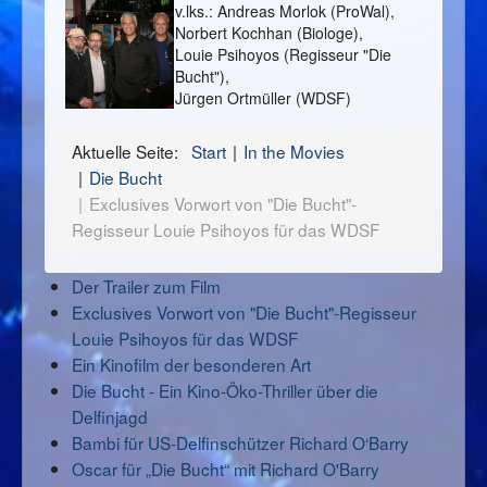
v.lks.: Andreas Morlok (ProWal),
Norbert Kochhan (Biologe),
Louie Psihoyos (Regisseur "Die
Bucht"),
Jürgen Ortmüller (WDSF)
Aktuelle Seite:
Start
In the Movies
Die Bucht
Exclusives Vorwort von "Die Bucht"-
Regisseur Louie Psihoyos für das WDSF
Der Trailer zum Film
Exclusives Vorwort von "Die Bucht"-Regisseur
Louie Psihoyos für das WDSF
Ein Kinofilm der besonderen Art
Die Bucht - Ein Kino-Öko-Thriller über die
Delfinjagd
Bambi für US-Delfinschützer Richard O‘Barry
Oscar für „Die Bucht“ mit Richard O'Barry