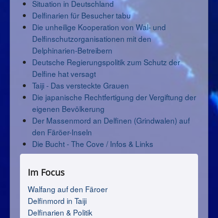
Situation in Deutschland
Delfinarien für Besucher tabu
Die unheilige Kooperation von Wal- und
Delfinschutzorganisationen mit den
Delphinarien-Betreibern
Deutsche Regierungspolitik zum Schutz der
Delfine hat versagt
Taiji - Das versteckte Grauen
Die japanische Rechtfertigung der Vergiftung der
eigenen Bevölkerung
Der Massenmord an Delfinen (Grindwalen) auf
den Färöer-Inseln
Die Bucht - The Cove / Infos & Links
Im Focus
Walfang auf den Färoer
Delfinmord in Taiji
Delfinarien & Politik