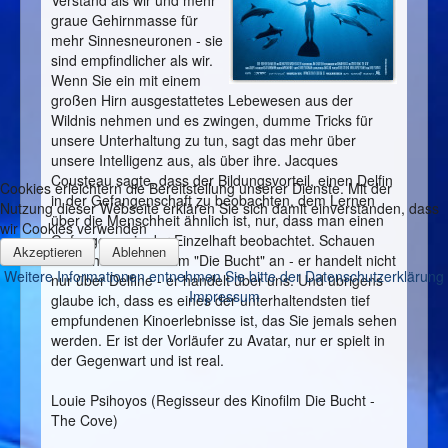
Verstand als wir und mehr
graue Gehirnmasse für
mehr Sinnesneuronen - sie
sind empfindlicher als wir.
Wenn Sie ein mit einem
großen Hirn ausgestattetes Lebewesen aus der
Wildnis nehmen und es zwingen, dumme Tricks für
unsere Unterhaltung zu tun, sagt das mehr über
unsere Intelligenz aus, als über ihre. Jacques
Cousteau sagte, dass der Bildungsvorteil, einen Delfin
Cookies erleichtern die Bereitstellung unserer Dienste. Mit der
in der Gefangenschaft zu beobachten, dem Lernen
Nutzung dieser Webseite erklären Sie sich damit einverstanden, dass
über die Menschheit ähnlich ist, nur, dass man einen
wir Cookies verwenden
Gefangenen in der Einzelhaft beobachtet. Schauen
Akzeptieren
Ablehnen
Sie sich bitte den Film "Die Bucht" an - er handelt nicht
Weitere Informationen entnehmen Sie bitte der Datenschutzerklärung
nur über Delfine - er handelt über uns. Und übrigens
Impressum
glaube ich, dass es eines der unterhaltendsten tief
empfundenen Kinoerlebnisse ist, das Sie jemals sehen
werden. Er ist der Vorläufer zu Avatar, nur er spielt in
der Gegenwart und ist real.
Louie Psihoyos (Regisseur des Kinofilm Die Bucht -
The Cove)