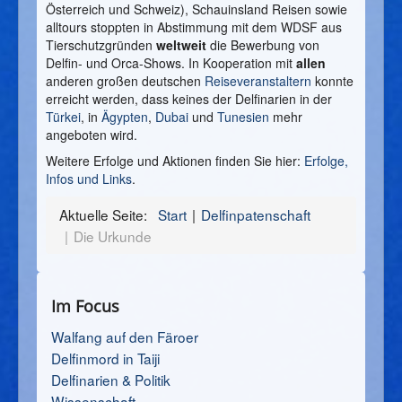
Österreich und Schweiz), Schauinsland Reisen sowie
alltours stoppten in Abstimmung mit dem WDSF aus
Tierschutzgründen
weltweit
die Bewerbung von
Delfin- und Orca-Shows. In Kooperation mit
allen
anderen großen deutschen
Reiseveranstaltern
konnte
erreicht werden, dass keines der Delfinarien in der
Türkei
, in
Ägypten
,
Dubai
und
Tunesien
mehr
angeboten wird.
Weitere Erfolge und Aktionen finden Sie hier:
Erfolge,
Infos und Links
.
Aktuelle Seite:
Start
Delfinpatenschaft
Die Urkunde
Im Focus
Walfang auf den Färoer
Delfinmord in Taiji
Delfinarien & Politik
Wissenschaft