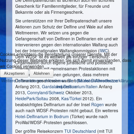
Geschenk für Familienmitglieder, für Freunde und
Bekannte oder als Firmengeschenk.
Sie unterstützen mir Ihrer Delfinpatenschaft unsere
Aktionen zum Schutz der Delfine und Wale auf allen
Weltmeeren. Wir setzen uns gegen die
Gefangenschaft von Delfinen in Delfinarien ein und wir
intervenieren gegen den internationalen Walfang auch
bei der Internationalen Walfangkommission (
IWC
).
Cookies erleichtern die Bereitstellung unserer Dienste. Mit der
Dem WDSF ist es weltweit als einziger Tierschutz-
Nutzung dieser Webseite erklären Sie sich damit einverstanden, dass
Organisation durch eigene juristische und politische
wir Cookies verwenden
Interventionen mit gemeinsamen Protestaktionen mit
Akzeptieren
Ablehnen
anderen Organisationen gelungen, dass mehrere
Delfinarien geschlossen wurden (
Münster/Allwetterzoo
Weitere Informationen entnehmen Sie bitte der Datenschutzerklärung
Anfang 2013,
Gardaland-Delfinarium/Italien
Anfang
Impressum
2013,
Connyland/Schweiz
Oktober 2013,
HeidePark/Soltau
2008,
Kas/Türkei
2012). Ein
beabsichtigtes Delfinarium auf der Insel
Rügen
wurde
auch nach WDSF-Protesten nicht gebaut. Ein weiteres
Hotel-Delfinarium in Bodrum
(Türkei) wurde nach
ProWal/WDSF-Protesten geschlossen.
Der größte Reisekonzern
TUI Deutschland
(mit TUI