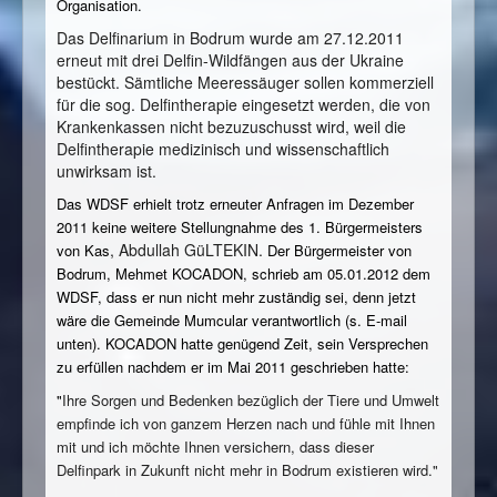
Organisation.
Das Delfinarium in Bodrum wurde am 27.12.2011
erneut mit drei Delfin-Wildfängen aus der Ukraine
bestückt. Sämtliche Meeressäuger sollen kommerziell
für die sog. Delfintherapie eingesetzt werden, die von
Krankenkassen nicht bezuzuschusst wird, weil die
Delfintherapie medizinisch und wissenschaftlich
unwirksam ist.
Das WDSF erhielt trotz erneuter Anfragen im Dezember
2011 keine weitere Stellungnahme des 1. Bürgermeisters
, Abdullah GüLTEKIN.
von Kas
Der Bürgermeister von
Bodrum,
Mehmet KOCADON, schrieb am 05.01.2012 dem
WDSF, dass er nun nicht mehr zuständig sei, denn jetzt
wäre die Gemeinde Mumcular verantwortlich (s. E-mail
unten). KOCADON hatte genügend Zeit, sein Versprechen
zu erfüllen nachdem er im Mai 2011 geschrieben hatte:
"
Ihre Sorgen und Bedenken bezüglich der Tiere und Umwelt
empfinde ich von ganzem Herzen nach und fühle mit Ihnen
mit und ich möchte Ihnen versichern, dass dieser
Delfinpark in Zukunft nicht mehr in Bodrum existieren wird."