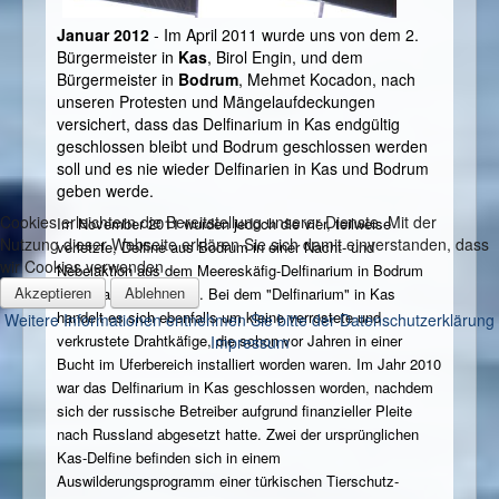
Januar 2012
- Im April 2011 wurde uns von dem 2.
Bürgermeister in
Kas
, Birol Engin, und dem
Bürgermeister in
Bodrum
, Mehmet Kocadon, nach
unseren Protesten und Mängelaufdeckungen
versichert, dass das Delfinarium in Kas endgültig
geschlossen bleibt und Bodrum geschlossen werden
soll und es nie wieder Delfinarien in Kas und Bodrum
geben werde.
Cookies erleichtern die Bereitstellung unserer Dienste. Mit der
Im November 2011 wurden jedoch die vier, teilweise
Nutzung dieser Webseite erklären Sie sich damit einverstanden, dass
verletzte, Delfine aus Bodrum in einer Nacht- und
wir Cookies verwenden
Nebelaktion aus dem Meereskäfig-Delfinarium in Bodrum
Akzeptieren
Ablehnen
nach Kas transportiert. Bei dem "Delfinarium" in Kas
handelt es sich ebenfalls um kleine verrostete und
Weitere Informationen entnehmen Sie bitte der Datenschutzerklärung
verkrustete Drahtkäfige, die schon vor Jahren in einer
Impressum
Bucht im Uferbereich installiert worden waren. Im Jahr 2010
war das Delfinarium in Kas geschlossen worden, nachdem
sich der russische Betreiber aufgrund finanzieller Pleite
nach Russland abgesetzt hatte. Zwei der ursprünglichen
Kas-Delfine befinden sich in einem
Auswilderungsprogramm einer türkischen Tierschutz-