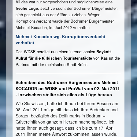
All das war nur vorgeschoben und möglicherweise eine
freche Lüge
. Jetzt versucht der Bodrumer Bürgermeister,
sich geschickt aus der Affäre zu ziehen. Wegen
Korruptionsverdacht wurde der Bodrumer Bürgermeister,
Mehmet Kocadon, im Juni 2012 verhaftet:
Mehmet Kocadon wg. Korruptionsverdacht
verhaftet
Das WDSF bereitet nun einen internationalen
Boykott-
Aufruf für die türkischen Touristenstädte
vor.
Kas ist die
Partnerstadt der rheinischen Stadt Brühl.
Schreiben des Bodrumer Bürgermeisters Mehmet
KOCADON an WDSF und ProWal vom 02. Mai 2011
- Inzwischen stellte sich alles als Lüge heraus
Wie Sie wissen, hatte ich Ihnen bei Ihrem Besuch am
08. April 2011 mitgeteilt, dass ich Ihre Bedenken und
Sorgen bezüglich des Delfinparks in Bodrum –
Güvercinlik von ganzem Herzen nachempfinde. Ich
hatte Ihnen auch gesagt, dass ich bis zum 17. April
2011 Ihnen meine Antwort zukommen lassen würde.