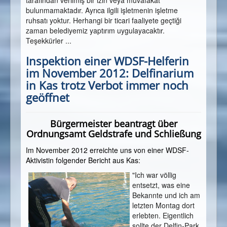
tarafından verilmiş bir izin veya muvafakat
bulunmamaktadır. Ayrıca ilgili işletmenin işletme
ruhsatı yoktur. Herhangi bir ticari faaliyete geçtiği
zaman belediyemiz yaptırım uygulayacaktır.
Teşekkürler ...
Inspektion einer WDSF-Helferin
im November 2012: Delfinarium
in Kas trotz Verbot immer noch
geöffnet
Bürgermeister beantragt über
Ordnungsamt Geldstrafe und Schließung
Im November 2012 erreichte uns von einer WDSF-
Aktivistin folgender Bericht aus Kas:
"Ich war völlig
entsetzt, was eine
Bekannte und ich am
letzten Montag dort
erlebten. Eigentlich
sollte der Delfin-Park