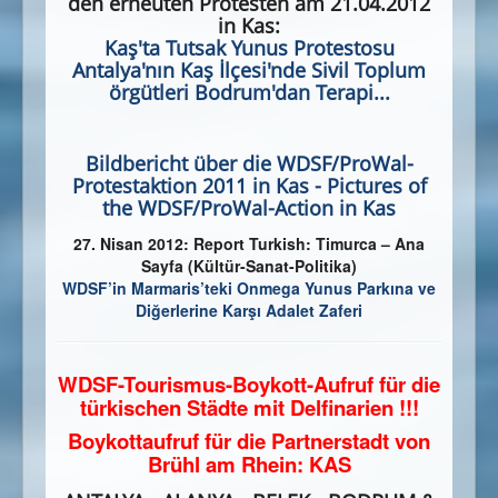
den erneuten Protesten am 21.04.2012
in Kas:
Kaş'ta Tutsak Yunus Protestosu
Antalya'nın Kaş İlçesi'nde Sivil Toplum
örgütleri Bodrum'dan Terapi...
Bildbericht über die WDSF/ProWal-
Protestaktion 2011 in Kas - Pictures of
the WDSF/ProWal-Action in Kas
27. Nisan 2012: Report Turkish
: Timurca – Ana
Sayfa (Kültür-Sanat-Politika)
WDSF’in Marmaris’teki Onmega Yunus Parkına ve
Diğerlerine Karşı Adalet Zaferi
WDSF-Tourismus-Boykott-Aufruf für die
türkischen Städte mit Delfinarien !!!
Boykottaufruf für die Partnerstadt von
Brühl am Rhein: KAS