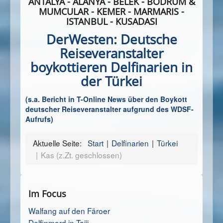
ANTALYA - ALANYA -
BELEK - BODRUM &
MUMCULAR - KEMER -
MARMARIS -
ISTANBUL - KUSADASI
DerWesten: Deutsche
Reiseveranstalter
boykottieren Delfinarien in
der Türkei
(s.a. Bericht in T-Online News über den Boykott
deutscher Reiseveranstalter aufgrund des WDSF-
Aufrufs)
Aktuelle Seite:
Start
Delfinarien
Türkei
Kas (z.Zt. geschlossen)
Im Focus
Walfang auf den Färoer
Delfinmord in Taiji