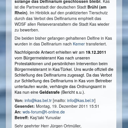
solange das Delfinarium geschlossen bleibt
. Kas
ist die Partnerstadt der deutschen Stadt
Brühl (am
Rhein)
. Im Hinblick auf den praktizierten Tierschutz
durch das Verbot des Delfinariums emphielt das
WDSF allen Reiseveranstaltern die Stadt Kas wieder
zu bewerben.
Die beiden bisher gefangen gehaltenen Delfine in Kas
wurden in das Delfinarium nach
Kemer
transferiert.
Nachfolgende Antwort erhielten wir am
19.12.2011
vom Bürgermeisteramt Kas nach unseren
Protestaktionen und persönlichen Intervention beim
Bürgermeisteramt in Kas/Türkei. Uns wurde offiziell die
Schließung des Delfinariums zugesagt. Da das Verbot
zur Schließung des Delfinariums in Kas vom Betreiber
unterlaufen wurde, verhängte d
as Ordnungsamt in
Kas nun eine
Geldstrafe
(Bericht s.u.).
Von:
info@kas.bel.tr
[mailto:
info@kas.bel.tr
]
Gesendet:
Montag, 19. Dezember 2011 15:51
An:
wds-forum@t-online.de
Betreff:
Kaş'taki Yunuslar
Sehr geehrter Herr Jürgen Ortmüller,