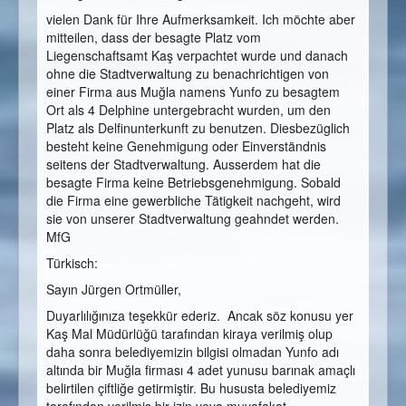
vielen Dank für Ihre Aufmerksamkeit. Ich möchte aber
mitteilen, dass der besagte Platz vom
Liegenschaftsamt Kaş verpachtet wurde und danach
ohne die Stadtverwaltung zu benachrichtigen von
einer Firma aus Muğla namens Yunfo zu besagtem
Ort als 4 Delphine untergebracht wurden, um den
Platz als Delfinunterkunft zu benutzen. Diesbezüglich
besteht keine Genehmigung oder Einverständnis
seitens der Stadtverwaltung. Ausserdem hat die
besagte Firma keine Betriebsgenehmigung. Sobald
die Firma eine gewerbliche Tätigkeit nachgeht, wird
sie von unserer Stadtverwaltung geahndet werden.
MfG
Türkisch:
Sayın Jürgen Ortmüller,
Duyarlılığınıza teşekkür ederiz. Ancak söz konusu yer
Kaş Mal Müdürlüğü tarafından kiraya verilmiş olup
daha sonra belediyemizin bilgisi olmadan Yunfo adı
altında bir Muğla firması 4 adet yunusu barınak amaçlı
belirtilen çiftliğe getirmiştir. Bu hususta belediyemiz