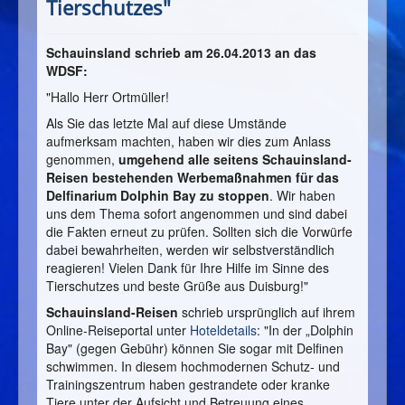
Tierschutzes"
Schauinsland schrieb am 26.04.2013 an das
WDSF:
"Hallo Herr Ortmüller!
Als Sie das letzte Mal auf diese Umstände
aufmerksam machten, haben wir dies zum Anlass
genommen,
umgehend alle seitens Schauinsland-
Reisen bestehenden Werbemaßnahmen für das
Delfinarium Dolphin Bay zu stoppen
. Wir haben
uns dem Thema sofort angenommen und sind dabei
die Fakten erneut zu prüfen. Sollten sich die Vorwürfe
dabei bewahrheiten, werden wir selbstverständlich
reagieren! Vielen Dank für Ihre Hilfe im Sinne des
Tierschutzes und beste Grüße aus Duisburg!"
Schauinsland-Reisen
schrieb ursprünglich auf ihrem
Online-Reiseportal unter
Hoteldetails
: "
In der „Dolphin
Bay" (gegen Gebühr) können Sie sogar mit Delfinen
schwimmen. In diesem hochmodernen Schutz- und
Trainingszentrum haben gestrandete oder kranke
Tiere unter der Aufsicht und Betreuung eines