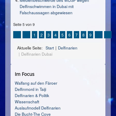
Medienbeschwerde des WDSF wegen
Delfinschwimmen in Dubai mit
Falschaussagen abgewiesen
Seite 5 von 9
1
2
3
4
5
6
7
8
9
Aktuelle Seite:
Start
Delfinarien
Delfinarien Dubai
Im Focus
Walfang auf den Färoer
Delfinmord in Taiji
Delfinarien & Politik
Wissenschaft
Auslaufmodell Delfinarien
Die Bucht-The Cove