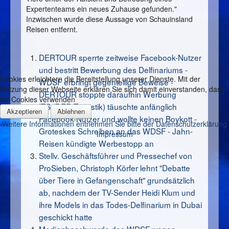
Expertenteams ein neues Zuhause gefunden."
Inzwischen wurde diese Aussage von Schauinsland
Reisen entfernt.
DERTOUR sperrte zeitweise Facebook-Nutzer
und bestritt Bewerbung des Delfinariums -
Cookies erleichtern die Bereitstellung unserer Dienste. Mit der
WDSF erbringt gegenteilige Beweise -
Nutzung dieser Webseite erklären Sie sich damit einverstanden, dass
DERTOUR stoppte daraufhin Werbung
wir Cookies verwenden
ITS (DER Touristik) täuschte anfänglich
Akzeptieren
Ablehnen
Facebook-Nutzer und wollte keinen Boykott -
Weitere Informationen entnehmen Sie bitte der Datenschutzerklärung
Groteskes Schreiben an das WDSF - Jahn-
Impressum
Reisen kündigte Werbestopp an
Stellv. Geschäftsführer und Pressechef von
ProSieben, Christoph Körfer lehnt "Debatte
über Tiere in Gefangenschaft" grundsätzlich
ab, nachdem der TV-Sender Heidi Klum und
ihre Models in das Todes-Delfinarium in Dubai
geschickt hatte