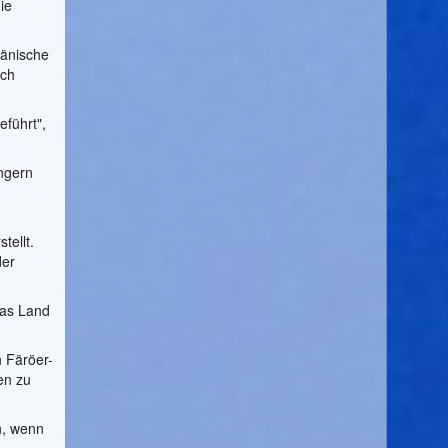
ie
dänische
ich
eführt",
ängern
tellt.
der
das Land
 Färöer-
en zu
n, wenn