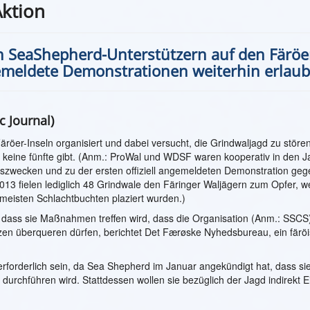
Aktion
n SeaShepherd-Unterstützern auf den Färöe
gemeldete Demonstrationen weiterhin erlaub
c Journal)
öer-Inseln organisiert und dabei versucht, die Grindwaljagd zu stören
 keine fünfte gibt. (Anm.: ProWal und WDSF waren kooperativ in den J
szwecken und zu der ersten offiziell angemeldeten Demonstration ge
 2013 fielen lediglich 48 Grindwale den Färinger Waljägern zum Opfer, w
meisten Schlachtbuchten plaziert wurden.)
 dass sie Maßnahmen treffen wird, dass die Organisation (Anm.: SSCS)
nzen überqueren dürfen, berichtet Det Færøske Nyhedsbureau, ein färö
forderlich sein, da Sea Shepherd im Januar angekündigt hat, dass sie
chführen wird. Stattdessen wollen sie bezüglich der Jagd indirekt Ei