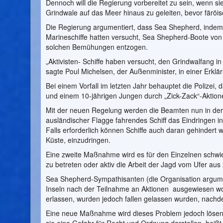
Dennoch will die Regierung vorbereitet zu sein, wenn s
Grindwale auf das Meer hinaus zu geleiten, bevor färöi
Die Regierung argumentiert, dass Sea Shepherd, indem 
Marineschiffe hatten versucht, Sea Shepherd-Boote von
solchen Bemühungen entzogen.
„Aktivisten- Schiffe haben versucht, den Grindwalfang in
sagte Poul Michelsen, der Außenminister, in einer Erklä
Bei einem Vorfall im letzten Jahr behauptet die Polizei
und einem 10-jährigen Jungen durch „Zick-Zack“-Aktione
Mit der neuen Regelung werden die Beamten nun in der L
ausländischer Flagge fahrendes Schiff das Eindringen in
Falls erforderlich können Schiffe auch daran gehindert 
Küste, einzudringen.
Eine zweite Maßnahme wird es für den Einzelnen schwi
zu betreten oder aktiv die Arbeit der Jagd vom Ufer aus 
Sea Shepherd-Sympathisanten (die Organisation argumen
Inseln nach der Teilnahme an Aktionen ausgewiesen wo
erlassen, wurden jedoch fallen gelassen wurden, nachd
Eine neue Maßnahme wird dieses Problem jedoch lösen 