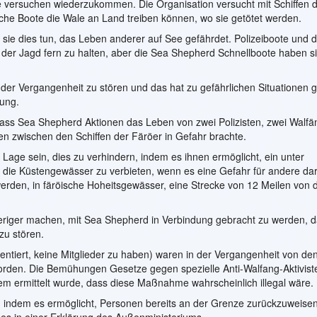
ie versuchen wiederzukommen. Die Organisation versucht mit Schiffen d
sche Boote die Wale an Land treiben können, wo sie getötet werden.
sie dies tun, das Leben anderer auf See gefährdet. Polizeiboote und 
 der Jagd fern zu halten, aber die Sea Shepherd Schnellboote haben s
 der Vergangenheit zu stören und das hat zu gefährlichen Situationen g
rung.
, dass Sea Shepherd Aktionen das Leben von zwei Polizisten, zwei Walf
n zwischen den Schiffen der Färöer in Gefahr brachte.
age sein, dies zu verhindern, indem es ihnen ermöglicht, ein unter
 die Küstengewässer zu verbieten, wenn es eine Gefahr für andere dars
werden, in färöische Hoheitsgewässer, eine Strecke von 12 Meilen von 
eriger machen, mit Sea Shepherd in Verbindung gebracht zu werden, 
zu stören.
tiert, keine Mitglieder zu haben) waren in der Vergangenheit von den
rden. Die Bemühungen Gesetze gegen spezielle Anti-Walfang-Aktivist
em ermittelt wurde, dass diese Maßnahme wahrscheinlich illegal wäre.
indem es ermöglicht, Personen bereits an der Grenze zurückzuweise