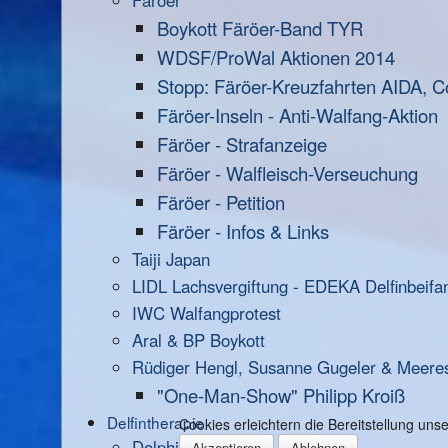
Färöer
Boykott Färöer-Band TYR
WDSF/ProWal Aktionen 2014
Stopp: Färöer-Kreuzfahrten AIDA, C
Färöer-Inseln - Anti-Walfang-Aktion
Färöer - Strafanzeige
Färöer - Walfleisch-Verseuchung
Färöer - Petition
Färöer - Infos & Links
Taiji Japan
LIDL Lachsvergiftung - EDEKA Delfinbeifa
IWC Walfangprotest
Aral & BP Boykott
Rüdiger Hengl, Susanne Gugeler & Meere
"One-Man-Show" Philipp Kroiß
Delfintherapie
Cookies erleichtern die Bereitstellung un
Dolphin Aid
Akzeptieren
Ablehnen