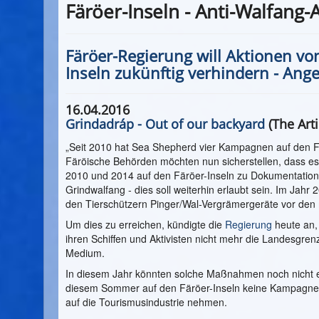
Färöer-Inseln - Anti-Walfang-
Färöer-Regierung will Aktionen vo
Inseln zukünftig verhindern - An
16.04.2016
Grindadráp - Out of our backyard
(The Arti
„Seit 2010 hat Sea Shepherd vier Kampagnen auf den Fär
Färöische Behörden möchten nun sicherstellen, dass es
2010 und 2014 auf den Färöer-Inseln zu Dokumentation
Grindwalfang - dies soll weiterhin erlaubt sein. Im Jahr
den Tierschützern Pinger/Wal-Vergrämergeräte vor den 
Um dies zu erreichen, kündigte die
Regierung
heute an,
ihren Schiffen und Aktivisten nicht mehr die Landesgre
Medium.
In diesem Jahr könnten solche Maßnahmen noch nicht er
diesem Sommer auf den Färöer-Inseln keine Kampagne dur
auf die Tourismusindustrie nehmen.