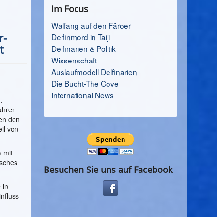
Im Focus
Walfang auf den Färoer
r-
Delfinmord in Taiji
t
Delfinarien & Politik
Wissenschaft
Auslaufmodell Delfinarien
Die Bucht-The Cove
International News
.
ahren
gen den
eil von
 mit
isches
Besuchen Sie uns auf Facebook
 in
nfluss