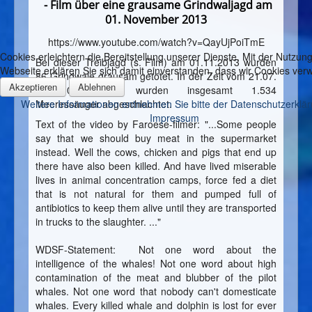
- Film über eine grausame Grindwaljagd am
01. November 2013
https://www.youtube.com/watch?v=QayUjPoiTmE
Cookies erleichtern die Bereitstellung unserer Dienste. Mit der Nutzung
Bei dieser Treibjagd (s. Film) am 01.11.2013 wurden
Webseite erklären Sie sich damit einverstanden, dass wir Cookies ve
86 Grindwale grausam getötet. In der Zeit vom 21.07.
Akzeptieren
Ablehnen
bis 01.11.2013 wurden insgesamt 1.534
Weitere Informationen entnehmen Sie bitte der Datenschutzerklä
Meeressäuger abgeschlachtet.
Impressum
Text of the video by Faroese-filmer: "...Some people
say that we should buy meat in the supermarket
instead. Well the cows, chicken and pigs that end up
there have also been killed. And have lived miserable
lives in animal concentration camps, force fed a diet
that is not natural for them and pumped full of
antibiotics to keep them alive until they are transported
in trucks to the slaughter. ..."
WDSF-Statement: Not one word about the
intelligence of the whales! Not one word about high
contamination of the meat and blubber of the pilot
whales. Not one word that nobody can't domesticate
whales. Every killed whale and dolphin is lost for ever