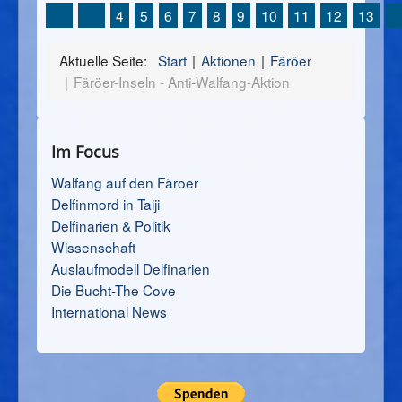
4
5
6
7
8
9
10
11
12
13
Aktuelle Seite:
Start
Aktionen
Färöer
Färöer-Inseln - Anti-Walfang-Aktion
Im Focus
Walfang auf den Färoer
Delfinmord in Taiji
Delfinarien & Politik
Wissenschaft
Auslaufmodell Delfinarien
Die Bucht-The Cove
International News