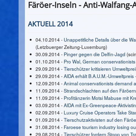
Färöer-Inseln - Anti-Walfang-
AKTUELL 2014
04.10.2014 -
Unappetitliche Details über die W
(Letzbuerger Zeitung-Luxemburg)
30.09.2014 -
Pinger gegen die Delfin-Jagd
(sci
01.10.2014 -
Pro Wal, German conservationists 
29.09.2014 -
Tierschützer kritisieren Umweltprei
29.09.2014 -
AIDA erhält B.A.U.M.-Umweltpreis 
12.09.2014 -
Animal conservationists demand a 
11.09.2014 -
Strandschlachten auf den Färöern
11.09.2014 -
Profitänzerin Motsi Mabuse mit Kre
03.09.2014 -
AIDA mit Ex-Greenpeace-Aktivistin
02.09.2014 -
Luxury Cruise Operators Take St
01.09.2014 -
Tierschutzaktivisten auf den Färö
31.08.2014 -
Faroese tourism industry losing o
29.08.2014 -
Tierschützer fordern Stopp von T