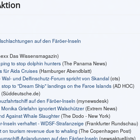
Aktion
alschlachtungen auf den Färöer-Inseln
nexx Das Wissensmagazin)
ping to stop dolphin hunters
(The Panama News)
s für Aida Cruises
(Hamburger Abendblatt)
- Wal- und Delfinschutz-Forum spricht von Skandal
(ots)
stop to "Dream Ship" landings on the Faroe Islands
(AD HOC)
(Süddeutsche.de)
uzfahrtschiff auf den Färöer-Inseln
(mynewsdesk)
 Monika Griefahn ignoriert Walschützer
(Extrem News)
and Against Whale Slaughter
(The Dodo - New York)
er-Inseln verhaftet - WDSF-Strafanzeige
(Frankfurter Rundschau)
ut on tourism revenue due to whaling
(The Copenhagen Post)
raumschiff-Anlandungen auf den Färöer-Inseln
(newsaktuell/ots)