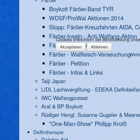
Färöer
Boykott Färöer-Band TYR
WDSF/ProWal Aktionen 2014
Stopp: Färöer-Kreuzfahrten AIDA, C
Färöer-Inseln - Anti-Walfang-Aktion
Cookies erleichtern die Bereitstellung un
Färöer - Strafanzeige
Akzeptieren
Ablehnen
Färöer - Walfleisch-Verseuchung
Weite
Färöer - Petition
Färöer - Infos & Links
Taiji Japan
LIDL Lachsvergiftung - EDEKA Delfinbeifa
IWC Walfangprotest
Aral & BP Boykott
Rüdiger Hengl, Susanne Gugeler & Meere
"One-Man-Show" Philipp Kroiß
Delfintherapie
Dolphin Aid