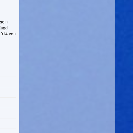
seln
ljagd
2014 von