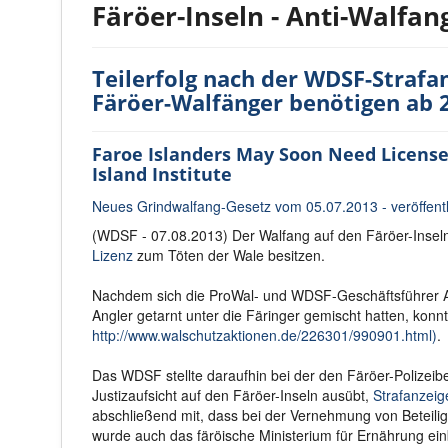
Färöer-Inseln - Anti-Walfan
Teilerfolg nach der WDSF-Stra
Färöer-Walfänger benötigen ab 
Faroe Islanders May Soon Need Licenses
Island Institute
Neues Grindwalfang-Gesetz vom 05.07.2013 - veröffentl
(WDSF - 07.08.2013) Der Walfang auf den Färöer-Inseln
Lizenz
zum Töten der Wale besitzen.
Nachdem sich die ProWal- und WDSF-Geschäftsführer An
Angler getarnt unter die Färinger gemischt hatten, konnt
http://www.walschutzaktionen.de/226301/990901.html)
.
Das WDSF stellte daraufhin bei der den Färöer-Polizei
Justizaufsicht auf den Färöer-Inseln ausübt,
Strafanzeig
abschließend mit, dass bei der Vernehmung von Beteiligt
wurde auch das färöische Ministerium für Ernährung ei