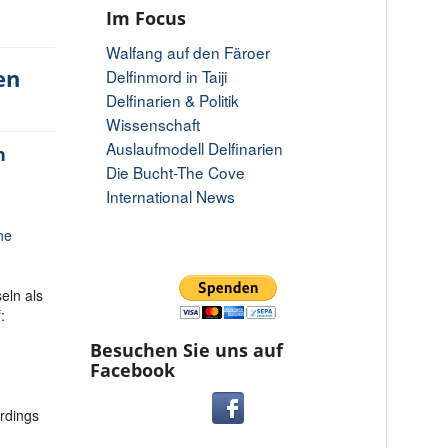
Im Focus
Walfang auf den Färoer
en
Delfinmord in Taiji
Delfinarien & Politik
Wissenschaft
Auslaufmodell Delfinarien
h
Die Bucht-The Cove
International News
he
eln als
:
Besuchen Sie uns auf
Facebook
erdings