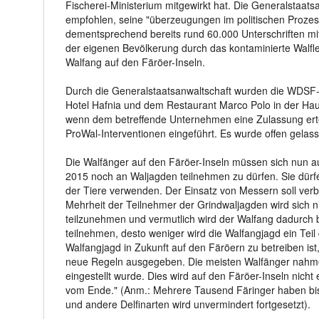
Fischerei-Ministerium mitgewirkt hat. Die Generalstaa
empfohlen, seine "überzeugungen im politischen Proz
dementsprechend bereits rund 60.000 Unterschriften mit
der eigenen Bevölkerung durch das kontaminierte Walfl
Walfang auf den Färöer-Inseln.
Durch die Generalstaatsanwaltschaft wurden die WDSF-V
Hotel Hafnia und dem Restaurant Marco Polo in der Haupt
wenn dem betreffende Unternehmen eine Zulassung ert
ProWal-Interventionen eingeführt. Es wurde offen gelas
Die Walfänger auf den Färöer-Inseln
müssen sich nun au
2015 noch an Waljagden teilnehmen zu dürfen. Sie dür
der Tiere verwenden. Der Einsatz von Messern soll ver
Mehrheit der Teilnehmer der Grindwaljagden wird sich 
teilzunehmen und vermutlich wird der Walfang dadurch
teilnehmen, desto weniger wird die Walfangjagd ein Tei
Walfangjagd in Zukunft auf den Färöern zu betreiben is
neue Regeln ausgegeben. Die meisten Walfänger nahmen a
eingestellt wurde. Dies wird auf den Färöer-Inseln nich
vom Ende." (Anm.: Mehrere Tausend Färinger haben bi
und andere Delfinarten wird unvermindert fortgesetzt).