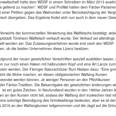
tsanwaltschaft hatte dem WDSF in einem Schreiben im März 2013 ausdrü
ess geltend zu machen". WDSF und ProWal hatten dem Färöer-Parlame
 einer Petition gegen das Walmorden unter Berücksichtigung der Vergi
eisch übergeben. Das Ergebnis findet sich nun auch in dem neuen Ge
orwürfe der kommerziellen Verwertung des Walfleischs bestätigt, wob
stadt Tórshavn Walfleisch verkauft wurde. Der Verkauf sei allerdings 
eilt worden sei. Das Zulassungsverfahren wurde erst nach den WDSF-
sen, ob die beiden Unternehmen diese Lizenz besitzen.
fgrund der neuen gesetzlichen Vorschriften speziell ausbilden lassen,
fen nur noch einen Haken mit halbrundem Kopf und eine Art Lanze zum
boten werden.
Der Färi
nger Naturschützer Runi Nielsen dazu:
"Eine gr
nicht die Mühe machen, an diesen obligatorischen Walfang-Kursen
 beendet werden können. Je weniger Personen an den Pflichtkursen
l der Färöer-Tradition. Die Bekanntgabe der gesetzlichen änderungen wi
t, ist ein gutes Zeichen. In Neufundland wurden in den 1960er Jahren ä
n den Kursen nicht teil, sodass der Walfang dort inzwischen fast völ
t eine sofortige Beendigung des Grindwalfangs bedeuten, aber es ist de
s 2016 an den Walfangkursen teilgenommen und die Jagd auf die Grin