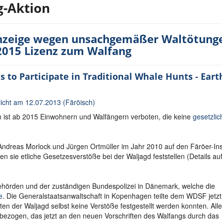
g-Aktion
fanzeige wegen unsachgemäßer Waltötung
2015 Lizenz zum Walfang
 to Participate in Traditional Whale Hunts - Eart
icht am 12.07.2013 (Färöisch)
 ist ab 2015 Einwohnern und Walfängern verboten, die keine
gesetzlic
dreas Morlock und Jürgen Ortmüller im Jahr 2010 auf den Färöer-Ins
en sie etliche Gesetzesverstöße bei der Waljagd feststellen (Details auf
behörden und der zuständigen Bundespolizei in Dänemark, welche die
e
. Die Generalstaatsanwaltschaft in Kopenhagen teilte dem WDSF jetzt
en der Waljagd selbst keine Verstöße festgestellt werden konnten. All
nbezogen, das jetzt an den neuen Vorschriften des Walfangs durch das