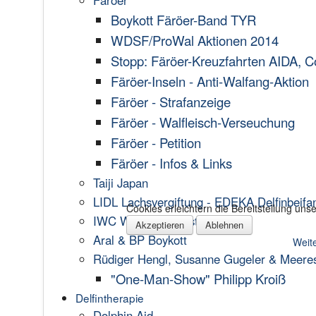
Färöer
Boykott Färöer-Band TYR
WDSF/ProWal Aktionen 2014
Stopp: Färöer-Kreuzfahrten AIDA, C
Färöer-Inseln - Anti-Walfang-Aktion
Färöer - Strafanzeige
Färöer - Walfleisch-Verseuchung
Färöer - Petition
Färöer - Infos & Links
Taiji Japan
LIDL Lachsvergiftung - EDEKA Delfinbeifa
Cookies erleichtern die Bereitstellung un
IWC Walfangprotest
Akzeptieren
Ablehnen
Aral & BP Boykott
Weite
Rüdiger Hengl, Susanne Gugeler & Meere
"One-Man-Show" Philipp Kroiß
Delfintherapie
Dolphin Aid