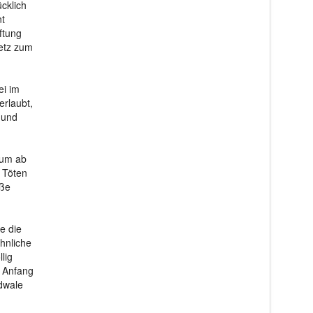
cklich
nt
ftung
setz zum
ei im
erlaubt,
 und
 um ab
 Töten
oße
e die
hnliche
lig
r Anfang
dwale