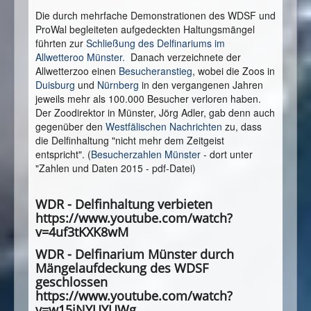
Die durch mehrfache Demonstrationen des WDSF und
ProWal begleiteten aufgedeckten Haltungsmängel
führten zur
Schließung des Delfinariums im
Allwetteroo Münster.
Danach verzeichnete der
Allwetterzoo einen
Besucheranstieg
, wobei die Zoos in
Duisburg
und
Nürnberg
in den vergangenen Jahren
jeweils mehr als 100.000 Besucher verloren haben.
Der Zoodirektor in Münster, Jörg Adler, gab denn auch
gegenüber den
Westfälischen Nachrichten
zu, dass
die Delfinhaltung "nicht mehr dem Zeitgeist
entspricht". (
Besucherzahlen Münster
- dort unter
"Zahlen und Daten 2015 - pdf-Datei)
WDR - Delfinhaltung verbieten
https://www.youtube.com/watch?
v=4uf3tKXK8wM
WDR - Delfinarium Münster durch
Mängelaufdeckung des WDSF
geschlossen
https://www.youtube.com/watch?
v=w15iNYUYUWg