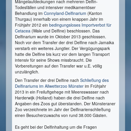
Mängelaufdeckungen nach mehreren Delfin-
Todesfällen und intensiver medikamentöser
Behandlung im
Connyland-Delfinarium
(Kanton
Thurgau) innerhalb von einem knappen Jahr im
Frühjahr 2012 ein
bedingungsloses Importverbot für
Cetacea
(Wale und Delfine) beschlossen. Das
Delfinarium wurde im Oktober 2013 geschlossen.
Noch vor dem Transfer der drei Delfine nach Jamaika
verstarb ein weiteres Jungtier. Der Vergügungspark
hatte die Delfine bis kurz vor dem langen Transport
intensiv für seine Shows missbraucht. Die
Vorbereitungen auf den Transfer war u.E. völlig
unzulänglich.
Den Transfer der drei Delfine nach
Schließung des
Delfinariums im Allwetterzoo Münster
im Frühjahr
2013 in ein Freiluftgehege mit Meereswasser nach
Harderwijk (Holland) haben die drei Delfine nach
Angaben des Zoos gut überstanden. Der Münsteraner
Zoo verzeichnete im Jahr der Delfinarienschließung
einen Besucherzuwachs von rund 38.000 Gästen.
Es geht bei der Delfinhaltung um die Fragen