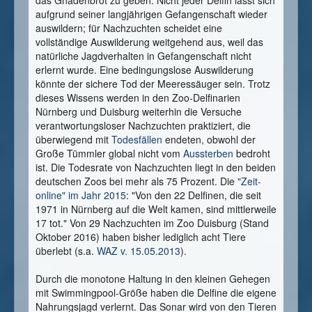
das Gnadenbrot zu geben. Nicht jeder Delfin lässt sich
aufgrund seiner langjährigen Gefangenschaft wieder
auswildern; für Nachzuchten scheidet eine
vollständige Auswilderung weitgehend aus, weil das
natürliche Jagdverhalten in Gefangenschaft nicht
erlernt wurde. Eine bedingungslose Auswilderung
könnte der sichere Tod der Meeressäuger sein. Trotz
dieses Wissens werden in den Zoo-Delfinarien
Nürnberg und Duisburg weiterhin die Versuche
verantwortungsloser Nachzuchten praktiziert, die
überwiegend mit
Todesfällen
endeten, obwohl der
Große Tümmler global nicht vom
Aussterben
bedroht
ist. Die Todesrate von Nachzuchten liegt in den beiden
deutschen Zoos bei mehr als 75 Prozent. Die
"Zeit-
online" im Jahr 2015
: "Von den 22 Delfinen, die seit
1971 in Nürnberg auf die Welt kamen, sind mittlerweile
17 tot." Von 29 Nachzuchten im Zoo Duisburg (Stand
Oktober 2016) haben bisher lediglich acht Tiere
überlebt (s.a.
WAZ v. 15.05.2013
).
Durch die monotone Haltung in den kleinen Gehegen
mit Swimmingpool-Größe haben die Delfine die eigene
Nahrungsjagd verlernt. Das Sonar wird von den Tieren