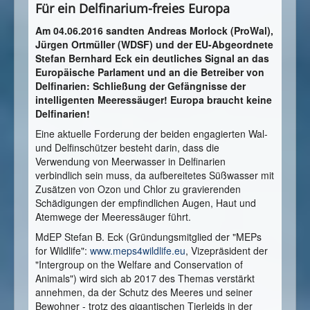
Für ein Delfinarium-freies Europa
Am 04.06.2016 sandten Andreas Morlock (ProWal),
Jürgen Ortmüller (WDSF) und der EU-Abgeordnete
Stefan Bernhard Eck ein deutliches Signal an das
Europäische Parlament und an die Betreiber von
Delfinarien: Schließung der Gefängnisse der
intelligenten Meeressäuger! Europa braucht keine
Delfinarien!
Eine aktuelle Forderung der beiden engagierten Wal-
und Delfinschützer besteht darin, dass die
Verwendung von Meerwasser in Delfinarien
verbindlich sein muss, da aufbereitetes Süßwasser mit
Zusätzen von Ozon und Chlor zu gravierenden
Schädigungen der empfindlichen Augen, Haut und
Atemwege der Meeressäuger führt.
MdEP Stefan B. Eck (Gründungsmitglied der "MEPs
for Wildlife":
www.meps4wildlife.eu
, Vizepräsident der
"Intergroup on the Welfare and Conservation of
Animals") wird sich ab 2017 des Themas verstärkt
annehmen, da der Schutz des Meeres und seiner
Bewohner - trotz des gigantischen Tierleids in der