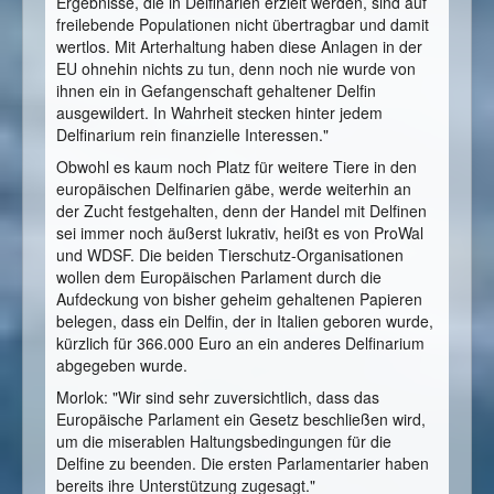
Ergebnisse, die in Delfinarien erzielt werden, sind auf
freilebende Populationen nicht übertragbar und damit
wertlos. Mit Arterhaltung haben diese Anlagen in der
EU ohnehin nichts zu tun, denn noch nie wurde von
ihnen ein in Gefangenschaft gehaltener Delfin
ausgewildert. In Wahrheit stecken hinter jedem
Delfinarium rein finanzielle Interessen."
Obwohl es kaum noch Platz für weitere Tiere in den
europäischen Delfinarien gäbe, werde weiterhin an
der Zucht festgehalten, denn der Handel mit Delfinen
sei immer noch äußerst lukrativ, heißt es von ProWal
und WDSF. Die beiden Tierschutz-Organisationen
wollen dem Europäischen Parlament durch die
Aufdeckung von bisher geheim gehaltenen Papieren
belegen, dass ein Delfin, der in Italien geboren wurde,
kürzlich für 366.000 Euro an ein anderes Delfinarium
abgegeben wurde.
Morlok: "Wir sind sehr zuversichtlich, dass das
Europäische Parlament ein Gesetz beschließen wird,
um die miserablen Haltungsbedingungen für die
Delfine zu beenden. Die ersten Parlamentarier haben
bereits ihre Unterstützung zugesagt."