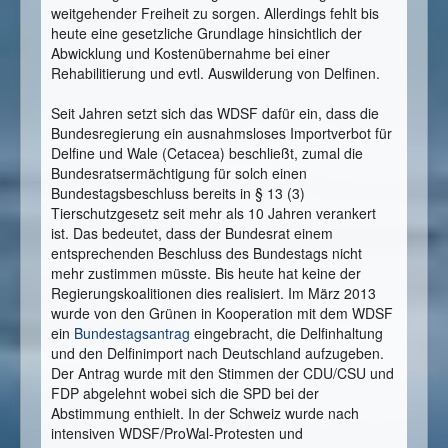
weitgehender Freiheit zu sorgen. Allerdings fehlt bis
heute eine gesetzliche Grundlage hinsichtlich der
Abwicklung und Kostenübernahme bei einer
Rehabilitierung und evtl. Auswilderung von Delfinen.
Seit Jahren setzt sich das WDSF dafür ein, dass die
Bundesregierung ein ausnahmsloses Importverbot für
Delfine und Wale (Cetacea) beschließt, zumal die
Bundesratsermächtigung für solch einen
Bundestagsbeschluss bereits in § 13 (3)
Tierschutzgesetz seit mehr als 10 Jahren verankert
ist. Das bedeutet, dass der Bundesrat einem
entsprechenden Beschluss des Bundestags nicht
mehr zustimmen müsste. Bis heute hat keine der
Regierungskoalitionen dies realisiert. Im März 2013
wurde von den Grünen in Kooperation mit dem WDSF
ein
Bundestagsantrag
eingebracht, die Delfinhaltung
und den Delfinimport nach Deutschland aufzugeben.
Der Antrag wurde mit den Stimmen der CDU/CSU und
FDP abgelehnt wobei sich die SPD bei der
Abstimmung enthielt. In der Schweiz wurde nach
intensiven WDSF/ProWal-Protesten und