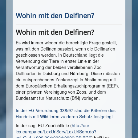
Wohin mit den Delfinen?
Wohin mit den Delfinen?
Es wird immer wieder die berechtigte Frage gestellt,
was mit den Delfinen passiert, wenn die Delfinarien
geschlossen werden. In Deutschland liegt die
Verwendung der Tiere in erster Linie in der
Verantwortung der beiden verbliebenen Zoo-
Delfinarien in Duisburg und Nürnberg. Diese müssten
ein entsprechendes Zookonzept in Abstimmung mit
dem Europäischen Erhaltungszuchtprogramm (EEP),
einer privaten Vereinigung von Zoos, und dem
Bundesamt für Naturschutz (BfN) vorlegen.
In der EG-Verordnung 338/97 sind die Kriterien des
Handels mit Wildtieren zu deren Schutz festgelegt.
In der sog. EU-Zoorichtlinie (
http://eur-
lex.europa.eu/LexUriServ/LexUriServ.do?
uri=OJ:L:1999:094:0024:0026:DE:PDF
) heißt es