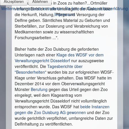
Akzeptieren
Ablehnen
Forschungszwecken in Zoos zu halten?...Ortmüller
Weitere Informationen entnehmen Sie bitte der Datenschutzerklärung
verlangt Einblick in alle Unterlagen, die Auskunft über
Impressum
die Herkunft, Haltung, Pflege und Versorgung der
Delfine geben. Sämtliches Material zu Geburten und
Sterbefällen, zur Dosierung und Verabreichung von
Medikamenten sowie zu wissenschaftlichen
Forschungsarbeiten ...".
Bisher hatte der Zoo Duisburg die geforderten
Unterlagen nach einer
Klage des WDSF vor dem
Verwaltungsgericht Düsseldorf
nur auszugsweise
veröffentlicht. Die
Tagesberichte über
"Besonderheiten"
wurden bis zur erfolgreichen WDSF-
Klage unter Verschluss gehalten. Das WDSF hatte im
Dezember 2014 vor dem Oberverwaltungsgericht
Münster
Berufung
gegen das Urteil gegen den Zoo
eingelegt, weil dem Klageantrag vom
Verwaltungsgericht Düsseldorf nicht vollumfänglich
entsprochen wurde. Das WDSF hat
beide Instanzen
gegen die Zoo Duisburg AG gewonnen
und der Zoo
wurde gerichtlich verpflichtet, umfangreiche Daten zur
Delfinhaltung zu veröffentlichen.