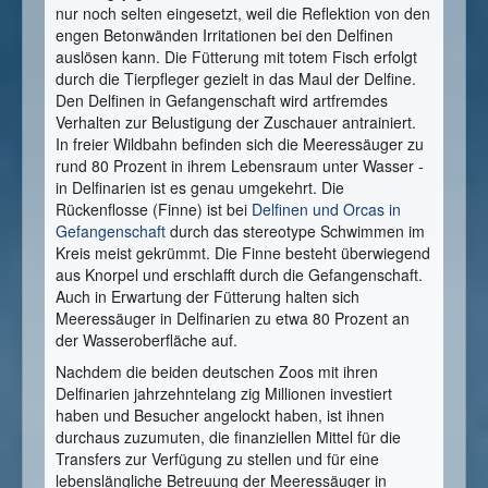
nur noch selten eingesetzt, weil die Reflektion von den
engen Betonwänden Irritationen bei den Delfinen
auslösen kann. Die Fütterung mit totem Fisch erfolgt
durch die Tierpfleger gezielt in das Maul der Delfine.
Den Delfinen in Gefangenschaft wird artfremdes
Verhalten zur Belustigung der Zuschauer antrainiert.
In freier Wildbahn befinden sich die Meeressäuger zu
rund 80 Prozent in ihrem Lebensraum unter Wasser -
in Delfinarien ist es genau umgekehrt. Die
Rückenflosse (Finne) ist bei
Delfinen und Orcas in
Gefangenschaft
durch das stereotype Schwimmen im
Kreis meist gekrümmt. Die Finne besteht überwiegend
aus Knorpel und erschlafft durch die Gefangenschaft.
Auch in Erwartung der Fütterung halten sich
Meeressäuger in Delfinarien zu etwa 80 Prozent an
der Wasseroberfläche auf.
Nachdem die beiden deutschen Zoos mit ihren
Delfinarien jahrzehntelang zig Millionen investiert
haben und Besucher angelockt haben, ist ihnen
durchaus zuzumuten, die finanziellen Mittel für die
Transfers zur Verfügung zu stellen und für eine
lebenslängliche Betreuung der Meeressäuger in