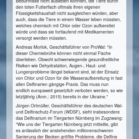
Bedürfnisse nicht ausleben könnten, die Tiere durch
den toten Futterfisch oftmals ihren eigenen
Flüssigkeitshaushalt nicht ausgleichen würden, aber
auch, dass die Tiere in einem Wasser leben müssten,
welches chemisch mit Chlor oder Ozon aufbereitet
würde und dass sie fortlaufend mit Medikamenten
versorgt werden müssten.
Andreas Morlok, Geschäftsführer von ProWal: "In
dieser Chemiebrühe können nicht einmal Fische
überleben. Obwohl schwerwiegende gesundheitliche
Risiken wie Dehydratation, Augen-, Haut- und
Lungenprobleme längst bekannt sind, ist der Einsatz
von Chlor und Ozon für die Wasseraufbereitung in fast
allen Delfinarien gängige Praxis. Das muss nun
endlich europaweit gesetzlich verboten werden, so wie
letztjährig (Anm.: 2015) bereits in der Ukraine."
Jürgen Ortmüller, Geschäftsführer des deutschen Wal-
und Delfinschutz-Forum (WDSF), sieht insbesondere
das Delfinarium im Tiergarten Nürnberg im Zugzwang:
"Wie uns der Tiergarten Nürnberg jetzt mitteilte, gibt
es anlässlich der anstehenden millionenschweren
Sanierung der Becken größte Probleme, die Delfine