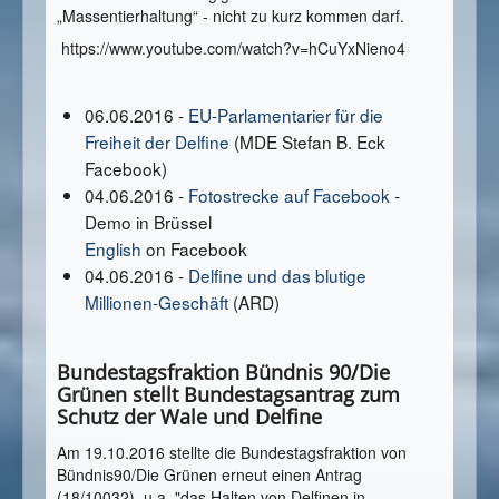
„Massentierhaltung“ - nicht zu kurz kommen darf.
https://www.youtube.com/watch?v=hCuYxNieno4
06.06.2016 -
EU-Parlamentarier für die
Freiheit der Delfine
(MDE Stefan B. Eck
Facebook)
04.06.2016 -
Fotostrecke auf Facebook
-
Demo in Brüssel
English
on Facebook
04.06.2016 -
Delfine und das blutige
Millionen-Geschäft
(ARD)
Bundestagsfraktion Bündnis 90/Die
Grünen stellt Bundestagsantrag zum
Schutz der Wale und Delfine
Am 19.10.2016 stellte die Bundestagsfraktion von
Bündnis90/Die Grünen erneut einen Antrag
(18/10032), u.a. "das Halten von Delfinen in