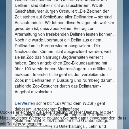
Delfinen sind daher nicht auszuschließen. WDSF-
Geschäftsführer Jürgen Ortmüller: „Die Zeichen der
Zeit stehen auf Schließung aller Delfinarien – sie sind
Auslaufmodelle. Wir lehnen diese Anlagen ab, weil klar
geworden ist, dass Zoos keinen Beitrag zur
Arterhaltung von freilebenden Delfinen leisten können.
Noch nie wurde überhaupt ein Delfin aus einem
Delfinarium in Europa wieder ausgewildert. Die
Nachzuchten können nicht ausgewildert werden, weil
sie im Zoo das Nahrungs-Jagdverhalten verlernt
haben. Einen angeblichen Zoo-Bildungsauftrag mit
über 100 verstorbenen Meeressäugern zu erfüllen ist
makaber. In erster Linie geht es den verbleibenden
Zoos mit Delfinarien in Duisburg und Nürnberg darum,
zahlende Zoo-Besucher durch das Delfinarium-
Angebot anzulocken.
DerWesten
schreibt: "Es (Anm.: dem WDSF) geht
dabei um „artgerechte“ Delfinpflege,
Cookies erleichtern die Bereitstellung unserer Dienste. Mit der
wissenschaftlichen Fortschritt, ungeklärte Todesfälle,
Nutzung dieser Webseite erklären Sie sich damit einverstanden, dass
Geld und nicht zuletzt auch um eine Glaubensfrage:
wir Cookies verwenden
Ist es legitim, Delfine zu Unterhaltungs-, Lehr- und