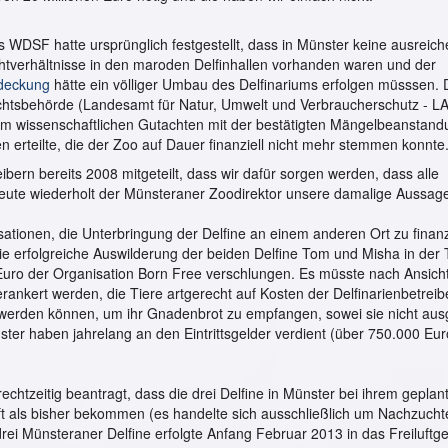
 WDSF hatte ursprünglich festgestellt, dass in Münster keine ausreic
htverhältnisse in den maroden Delfinhallen vorhanden waren und der
deckung
hätte ein völliger Umbau des Delfinariums erfolgen müsssen.
chtsbehörde (Landesamt für Natur, Umwelt und Verbraucherschutz - 
nem wissenschaftlichen Gutachten mit der bestätigten Mängelbeanstan
rteilte, die der Zoo auf Dauer finanziell nicht mehr stemmen konnte
eibern bereits 2008 mitgeteilt, dass wir dafür sorgen werden, dass alle
eute wiederholt der Münsteraner Zoodirektor unsere damalige Aussag
isationen, die Unterbringung der Delfine an einem anderen Ort zu finanz
ie erfolgreiche Auswilderung der beiden Delfine Tom und Misha in der 
Euro der Organisation Born Free verschlungen. Es müsste nach Ansich
erankert werden, die Tiere artgerecht auf Kosten der Delfinarienbetreib
 werden können, um ihr Gnadenbrot zu empfangen, sowei sie nicht aus
ster haben jahrelang an den Eintrittsgelder verdient (über 750.000 Eur
htzeitig beantragt, dass die drei Delfine in Münster bei ihrem geplan
 als bisher bekommen (es handelte sich ausschließlich um Nachzuchte
drei Münsteraner Delfine erfolgte Anfang Februar 2013 in das Freiluft