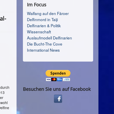
Im Focus
Walfang auf den Färoer
al-
Delfinmord in Taiji
Delfinarien & Politik
Wissenschaft
Auslaufmodell Delfinarien
Die Bucht-The Cove
International News
 durch
Besuchen Sie uns auf Facebook
013
er
 wohl
elfine