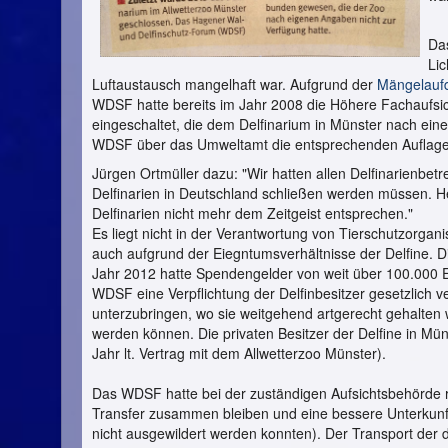
Das
Lic
Luftaustausch mangelhaft war. Aufgrund der
Mängelauf
WDSF hatte bereits im Jahr 2008 die Höhere Fachaufsi
eingeschaltet, die dem Delfinarium in Münster nach ei
WDSF über das Umweltamt die entsprechenden Auflagen e
Jürgen Ortmüller dazu: "Wir hatten allen Delfinarienbetr
Delfinarien in Deutschland schließen werden müssen. H
Delfinarien nicht mehr dem Zeitgeist entsprechen."
Es liegt nicht in der Verantwortung von Tierschutzorgan
auch aufgrund der Eiegntumsverhältnisse der Delfine. D
Jahr 2012 hatte Spendengelder von weit über 100.000 
WDSF eine Verpflichtung
der Delfinbesitzer gesetzlich v
unterzubringen, wo sie weitgehend artgerecht gehalten
werden können. Die privaten Besitzer der Delfine in Mün
Jahr lt. Vertrag mit dem Allwetterzoo Münster).
Das WDSF hatte bei der zuständigen Aufsichtsbehörde rec
Transfer zusammen bleiben und eine bessere Unterkunft
nicht ausgewildert werden konnten). Der Transport der 