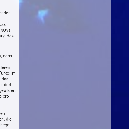
henden
 Das
LANUV)
dung des
.
e, dass
ieren -
Türkei im
t des
er dort
gewildert
o pro
ten
n, die
gehege