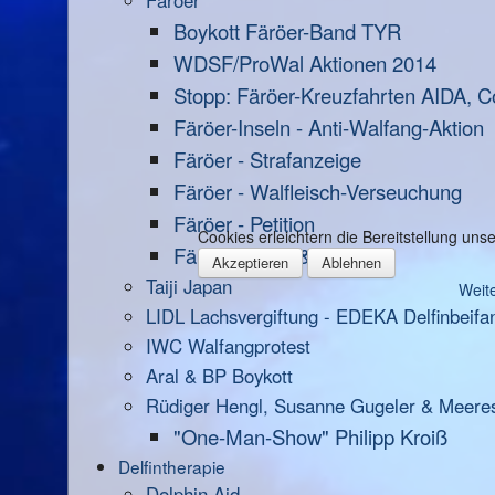
Färöer
Boykott Färöer-Band TYR
WDSF/ProWal Aktionen 2014
Stopp: Färöer-Kreuzfahrten AIDA, C
Färöer-Inseln - Anti-Walfang-Aktion
Färöer - Strafanzeige
Färöer - Walfleisch-Verseuchung
Färöer - Petition
Cookies erleichtern die Bereitstellung un
Färöer - Infos & Links
Akzeptieren
Ablehnen
Taiji Japan
Weite
LIDL Lachsvergiftung - EDEKA Delfinbeifa
IWC Walfangprotest
Aral & BP Boykott
Rüdiger Hengl, Susanne Gugeler & Meere
"One-Man-Show" Philipp Kroiß
Delfintherapie
Dolphin Aid