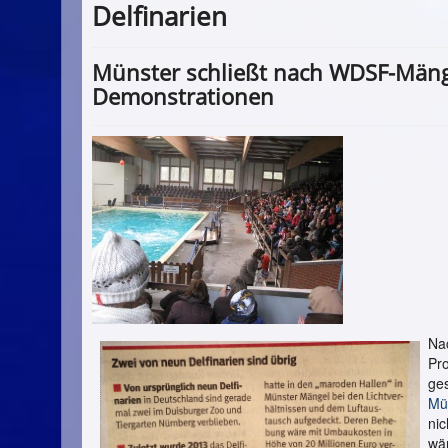
Delfinarien
Münster schließt nach WDSF-Män
Demonstrationen
Na
Pr
ge
Mü
nic
wär