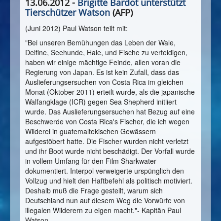
13.06.2012 -
Brigitte Bardot unterstützt
Tierschützer Watson
(AFP)
(Juni 2012) Paul Watson teilt mit:
"
Bei unseren Bemühungen das Leben der Wale,
Delfine, Seehunde, Haie, und Fische zu verteidigen,
haben wir einige mächtige Feinde, allen voran die
Regierung von Japan. Es ist kein Zufall, dass das
Auslieferungsersuchen von Costa Rica im gleichen
Monat (Oktober 2011) erteilt wurde, als die japanische
Walfangklage (ICR) gegen Sea Shepherd initiiert
wurde. Das Auslieferungsersuchen hat Bezug auf eine
Beschwerde von Costa Rica's Fischer, die ich wegen
Wilderei in guatemaltekischen Gewässern
aufgestöbert hatte. Die Fischer wurden nicht verletzt
und ihr Boot wurde nicht beschädigt. Der Vorfall wurde
in vollem Umfang für den Film Sharkwater
dokumentiert. Interpol verweigerte urspünglich den
Vollzug und hielt den Haftbefehl als politisch motiviert.
Deshalb muß die Frage gestellt, warum sich
Deutschland nun auf diesem Weg die Vorwürfe von
illegalen Wilderern zu eigen macht."- Kapitän Paul
Watson