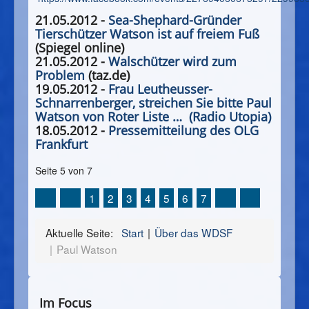
21.05.2012 -
Sea-Shephard-Gründer
Tierschützer Watson ist auf freiem Fuß
(Spiegel online)
21.05.2012 -
Walschützer wird zum
Problem
(taz.de)
19.05.2012 -
Frau Leutheusser-
Schnarrenberger, streichen Sie bitte Paul
Watson von Roter Liste … (Radio Utopia)
18.05.2012 -
Pressemitteilung des OLG
Frankfurt
Seite 5 von 7
1
2
3
4
5
6
7
Aktuelle Seite:
Start
Über das WDSF
Paul Watson
Im Focus