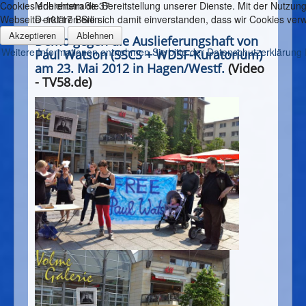
Cookies erleichtern die Bereitstellung unserer Dienste. Mit der Nutzung
Mohrenstraße 37
Webseite erklären Sie sich damit einverstanden, dass wir Cookies ve
D-10117 Berlin
Akzeptieren
Ablehnen
Demo gegen die Auslieferungshaft von
Weitere Informationen entnehmen Sie bitte der Datenschutzerklärung
Paul Watson (SSCS + WDSF-Kuratorium)
am 23. Mai 2012 in Hagen/Westf.
(Video
- TV58.de)