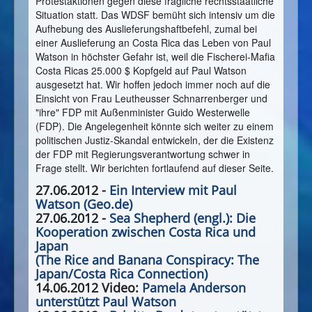
Protestaktionen gegen diese fragliche rechtsstaatliche
Situation statt. Das WDSF bemüht sich intensiv um die
Aufhebung des Auslieferungshaftbefehl, zumal bei
einer Auslieferung an Costa Rica das Leben von Paul
Watson in höchster Gefahr ist, weil die Fischerei-Mafia
Costa Ricas 25.000 $ Kopfgeld auf Paul Watson
ausgesetzt hat. Wir hoffen jedoch immer noch auf die
Einsicht von Frau Leutheusser Schnarrenberger und
"ihre" FDP mit Außenminister Guido Westerwelle
(FDP). Die Angelegenheit könnte sich weiter zu einem
politischen Justiz-Skandal entwickeln, der die Existenz
der FDP mit Regierungsverantwortung schwer in
Frage stellt. Wir berichten fortlaufend auf dieser Seite.
27.06.2012 -
Ein Interview mit Paul
Watson (Geo.de)
27.06.2012 -
Sea Shepherd (engl.): Die
Kooperation zwischen Costa Rica und
Japan
(The Rice and Banana Conspiracy: The
Japan/Costa Rica Connection)
14.06.2012 Video:
Pamela Anderson
unterstützt Paul Watson