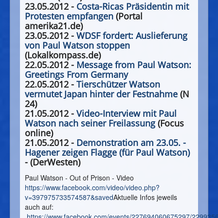
23.05.2012 -
Costa-Ricas Präsidentin mit
Protesten empfangen
(Portal
amerika21.de)
23.05.2012 -
WDSF fordert: Auslieferung
von Paul Watson stoppen
(Lokalkompass.de)
22.05.2012 -
Message from Paul Watson:
Greetings From Germany
22.05.2012 -
Tierschützer Watson
vermutet Japan hinter der Festnahme
(N
24)
21.05.2012 -
Video-Interview mit Paul
Watson nach seiner Freilassung
(Focus
online)
21.05.2012 -
Demonstration am 23.05. -
Hagener zeigen Flagge (für Paul Watson)
- (DerWesten)
Paul Watson - Out of Prison - Video
https://www.facebook.com/video/video.php?
v=397975733574587&saved
Aktuelle Infos jeweils
auch auf:
https://www.facebook.com/events/227694060675297/229935