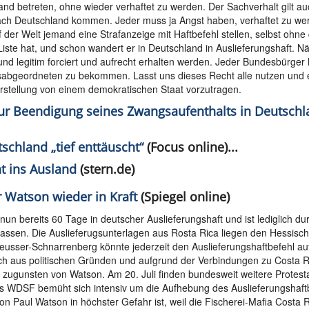
and betreten, ohne wieder verhaftet zu werden. Der Sachverhalt gilt au
ch Deutschland kommen. Jeder muss ja Angst haben, verhaftet zu we
 der Welt jemand eine Strafanzeige mit Haftbefehl stellen, selbst ohne
 Liste hat, und schon wandert er in Deutschland in Auslieferungshaft. N
und legitim forciert und aufrecht erhalten werden. Jeder Bundesbürger 
sabgeordneten zu bekommen. Lasst uns dieses Recht alle nutzen und 
rstellung von einem demokratischen Staat vorzutragen.
ur Beendigung seines Zwangsaufenthalts in Deutschl
schland „tief enttäuscht“
(Focus online)...
t ins Ausland
(stern.de)
r Watson wieder in Kraft
(Spiegel online)
un bereits 60 Tage in deutscher Auslieferungshaft und ist lediglich du
rlassen. Die Auslieferugsunterlagen aus Rosta Rica liegen den Hessisc
heusser-Schnarrenberg könnte jederzeit den Auslieferungshaftbefehl a
htlich aus politischen Gründen und aufgrund der Verbindungen zu Costa 
t zugunsten von Watson. Am 20. Juli finden bundesweit weitere Protest
 Das WDSF bemüht sich intensiv um die Aufhebung des Auslieferungshaft
n Paul Watson in höchster Gefahr ist, weil die Fischerei-Mafia Costa 