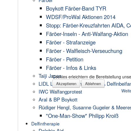
Färöer
Boykott Färöer-Band TYR
WDSF/ProWal Aktionen 2014
Stopp: Färöer-Kreuzfahrten AIDA, C
Färöer-Inseln - Anti-Walfang-Aktion
Färöer - Strafanzeige
Färöer - Walfleisch-Verseuchung
Färöer - Petition
Färöer - Infos & Links
Taiji Japan
Cookies erleichtern die Bereitstellung un
LIDL Lachsvergiftung - EDEKA Delfinbeifa
Akzeptieren
Ablehnen
Weite
IWC Walfangprotest
Aral & BP Boykott
Rüdiger Hengl, Susanne Gugeler & Meere
"One-Man-Show" Philipp Kroiß
Delfintherapie
Dolphin Aid