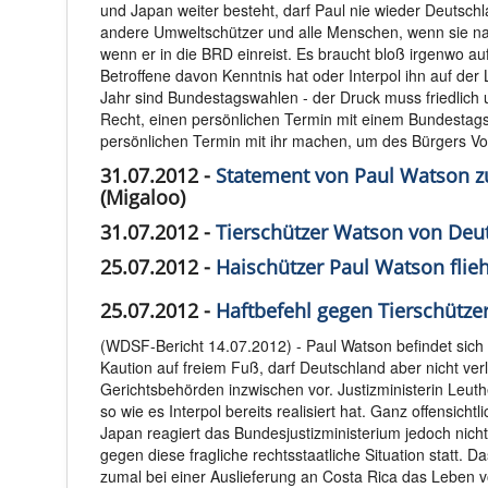
und Japan weiter besteht, darf Paul nie wieder Deutschl
andere Umweltschützer und alle Menschen, wenn sie na
wenn er in die BRD einreist. Es braucht bloß irgenwo auf
Betroffene davon Kenntnis hat oder Interpol ihn auf der
Jahr sind Bundestagswahlen - der Druck muss friedlich 
Recht, einen persönlichen Termin mit einem Bundestag
persönlichen Termin mit ihr machen, um des Bürgers Vo
31.07.2012 -
Statement von Paul Watson z
(Migaloo)
31.07.2012 -
Tierschützer Watson von Deut
25.07.2012 -
Haischützer Paul Watson flieh
25.07.2012 -
Haftbefehl gegen Tierschütze
(WDSF-Bericht 14.07.2012) - Paul Watson befindet sich n
Kaution auf freiem Fuß, darf Deutschland aber nicht ve
Gerichtsbehörden inzwischen vor. Justizministerin Leut
so wie es Interpol bereits realisiert hat. Ganz offensic
Japan reagiert das Bundesjustizministerium jedoch nich
gegen diese fragliche rechtsstaatliche Situation statt.
zumal bei einer Auslieferung an Costa Rica das Leben vo