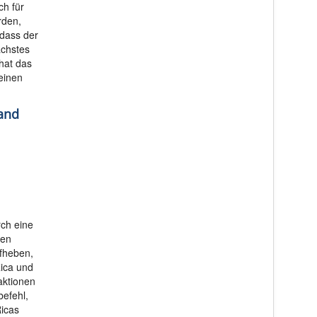
ch für
rden,
 dass der
ächstes
hat das
einen
and
rch eine
hen
ufheben,
Rica und
aktionen
befehl,
Ricas