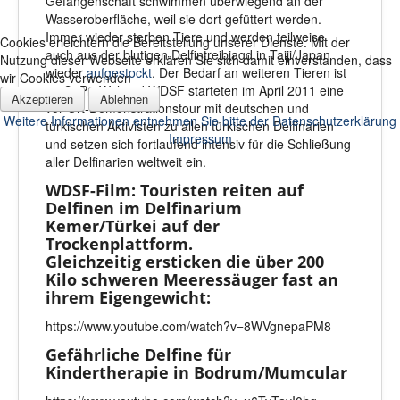
Gefangenschaft schwimmen überwiegend an der
Wasseroberfläche, weil sie dort gefüttert werden.
Immer wieder sterben Tiere und werden teilweise
Cookies erleichtern die Bereitstellung unserer Dienste. Mit der
auch aus der blutigen Delfintreibjagd in Taiji/Japan
Nutzung dieser Webseite erklären Sie sich damit einverstanden, dass
wieder
aufgestockt
. Der Bedarf an weiteren Tieren ist
wir Cookies verwenden
groß. ProWal und WDSF starteten im April 2011 eine
Akzeptieren
Ablehnen
vor-Ort-Demonstrationstour mit deutschen und
Weitere Informationen entnehmen Sie bitte der Datenschutzerklärung
türkischen Aktivisten zu allen türkischen Delfinarien
Impressum
und setzen sich fortlaufend intensiv für die Schließung
aller Delfinarien weltweit ein.
WDSF-Film: Touristen reiten auf
Delfinen im Delfinarium
Kemer/Türkei auf der
Trockenplattform.
Gleichzeitig ersticken die über 200
Kilo schweren Meeressäuger fast an
ihrem Eigengewicht:
https://www.youtube.com/watch?v=8WVgnepaPM8
Gefährliche Delfine für
Kindertherapie in Bodrum/Mumcular