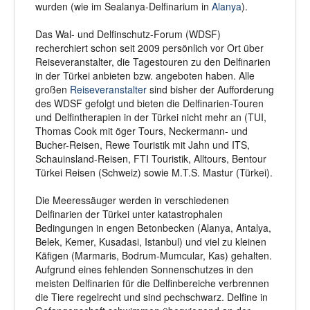
wurden (wie im Sealanya-Delfinarium in
Alanya
).
Das Wal- und Delfinschutz-Forum (WDSF)
recherchiert schon seit 2009 persönlich vor Ort über
Reiseveranstalter, die Tagestouren zu den Delfinarien
in der Türkei anbieten bzw. angeboten haben. Alle
großen
Reiseveranstalter
sind bisher der Aufforderung
des WDSF gefolgt und bieten die Delfinarien-Touren
und Delfintherapien in der Türkei nicht mehr an (TUI,
Thomas Cook mit öger Tours, Neckermann- und
Bucher-Reisen, Rewe Touristik mit Jahn und ITS,
Schauinsland-Reisen, FTI Touristik, Alltours, Bentour
Türkei Reisen (Schweiz) sowie M.T.S. Mastur (Türkei).
Die Meeressäuger werden in verschiedenen
Delfinarien der Türkei unter katastrophalen
Bedingungen in engen Betonbecken (Alanya, Antalya,
Belek, Kemer, Kusadasi, Istanbul) und viel zu kleinen
Käfigen (Marmaris, Bodrum-Mumcular, Kas) gehalten.
Aufgrund eines fehlenden Sonnenschutzes in den
meisten Delfinarien für die Delfinbereiche verbrennen
die Tiere regelrecht und sind pechschwarz. Delfine in