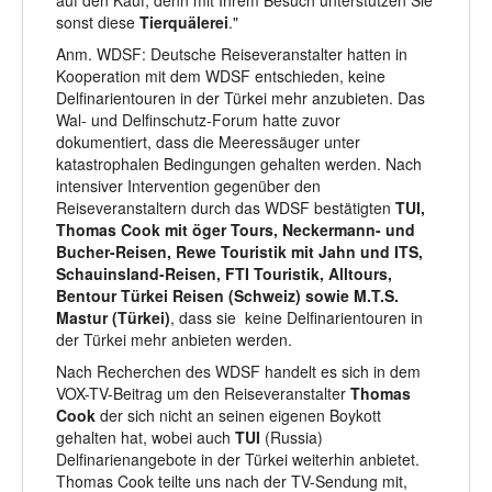
auf den Kauf, denn mit Ihrem Besuch unterstützen Sie
sonst diese
Tierquälerei
."
Anm. WDSF: Deutsche Reiseveranstalter hatten in
Kooperation mit dem WDSF entschieden, keine
Delfinarientouren in der Türkei mehr anzubieten. Das
Wal- und Delfinschutz-Forum hatte zuvor
dokumentiert, dass die Meeressäuger unter
katastrophalen Bedingungen gehalten werden. Nach
intensiver Intervention gegenüber den
Reiseveranstaltern durch das WDSF bestätigten
TUI,
Thomas Cook mit öger Tours, Neckermann- und
Bucher-Reisen, Rewe Touristik mit Jahn und ITS,
Schauinsland-Reisen, FTI Touristik, Alltours,
Bentour Türkei Reisen (Schweiz) sowie M.T.S.
Mastur (Türkei)
, dass sie keine Delfinarientouren in
der Türkei mehr anbieten werden.
Nach Recherchen des WDSF handelt es sich in dem
VOX-TV-Beitrag um den Reiseveranstalter
Thomas
Cook
der sich nicht an seinen eigenen Boykott
gehalten hat, wobei auch
TUI
(Russia)
Delfinarienangebote in der Türkei weiterhin anbietet.
Thomas Cook teilte uns nach der TV-Sendung mit,