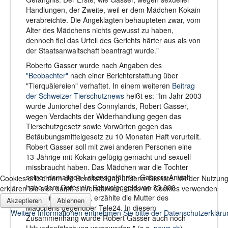
Handlungen, der Zweite, weil er dem Mädchen Kokain
verabreichte. Die Angeklagten behaupteten zwar, vom
Alter des Mädchens nichts gewusst zu haben,
dennoch fiel das Urteil des Gerichts härter aus als von
der Staatsanwaltschaft beantragt wurde."
Roberto Gasser wurde nach Angaben des
"Beobachter"
nach einer Berichterstattung über
"Tierquälereien" verhaftet. In einem weiteren
Beitrag
der Schweizer Tierschutznews
heißt es: "Im Jahr 2003
wurde Juniorchef des Connylands, Robert Gasser,
wegen Verdachts der Widerhandlung gegen das
Tierschutzgesetz sowie Vorwürfen gegen das
Betäubungsmittelgesetz zu 10 Monaten Haft verurteilt.
Robert Gasser soll mit zwei anderen Personen eine
13-Jährige mit Kokain gefügig gemacht und sexuell
missbraucht haben. Das Mädchen war die Tochter
seiner damaligen Lebensgefährtin. Gassers Anwalt
Cookies erleichtern die Bereitstellung unserer Dienste. Mit der Nutzun
habe dem Opfer ein Schweigegeld von 33.000
erklären Sie sich damit einverstanden, dass wir Cookies verwenden
Franken übergeben, erzählte die Mutter des
Akzeptieren
Ablehnen
Mädchens gegenüber Tele24. In diesem
Weitere Informationen entnehmen Sie bitte der Datenschutzerkläru
Zusammenhang wurde Robert Gasser auch noch