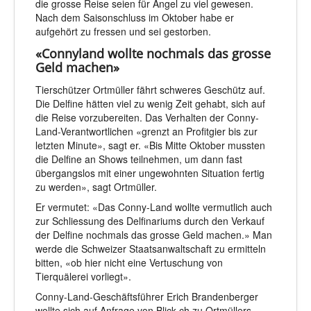
die grosse Reise seien für Angel zu viel gewesen.
Nach dem Saisonschluss im Oktober habe er
aufgehört zu fressen und sei gestorben.
«Connyland wollte nochmals das grosse
Geld machen»
Tierschützer Ortmüller fährt schweres Geschütz auf.
Die Delfine hätten viel zu wenig Zeit gehabt, sich auf
die Reise vorzubereiten. Das Verhalten der Conny-
Land-Verantwortlichen «grenzt an Profitgier bis zur
letzten Minute», sagt er. «Bis Mitte Oktober mussten
die Delfine an Shows teilnehmen, um dann fast
übergangslos mit einer ungewohnten Situation fertig
zu werden», sagt Ortmüller.
Er vermutet: «Das Conny-Land wollte vermutlich auch
zur Schliessung des Delfinariums durch den Verkauf
der Delfine nochmals das grosse Geld machen.» Man
werde die Schweizer Staatsanwaltschaft zu ermitteln
bitten, «ob hier nicht eine Vertuschung von
Tierquälerei vorliegt».
Conny-Land-Geschäftsführer Erich Brandenberger
wollte sich auf Anfrage von Blick.ch zu Ortmüllers