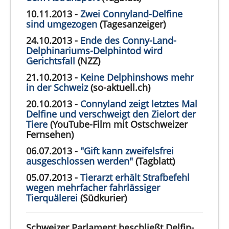
10.11.2013 -
Zwei Connyland-Delfine
sind umgezogen
(Tagesanzeiger)
24.10.2013 -
Ende des Conny-Land-
Delphinariums-Delphintod wird
Gerichtsfall
(NZZ)
21.10.2013 -
Keine Delphinshows mehr
in der Schweiz
(so-aktuell.ch)
20.10.2013 -
Connyland zeigt letztes Mal
Delfine und verschweigt den Zielort der
Tiere
(YouTube-Film mit Ostschweizer
Fernsehen)
06.07.2013 -
"Gift kann zweifelsfrei
ausgeschlossen werden"
(Tagblatt)
05.07.2013 -
Tierarzt erhält Strafbefehl
wegen mehrfacher fahrlässiger
Tierquälerei
(Südkurier)
Schweizer Parlament beschließt Delfin-