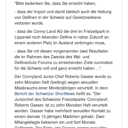
"Bitte bedenken Sie, dass Sie erreicht haben,
- dass der Import und damit faktisch auch die Haltung
von Delfinen in der Schweiz auf Gesetzesebene
verboten wurde,
- dass die Conny-Land AG die drei im Freizeitpark in
Lipperwil noch lebenden Delfine in naher Zukunft an
einem anderen Platz im Ausland verbringen muss,
- dass Sie mit diesen vorgenannten zwei Resultaten
die im Rahmen des Zwecks des Wal- und
Delfinschutz-Forums zu erreichenden Zíele zumindest
für die Schweiz voll und ganz erreicht haben ...".
Der Connyland Junior-Chef Roberto Gasser wurde zu
zehn Monaten Haft (bedingt) wegen sexuellen
Missbrauchs einer Minderjährigen verurteilt. In dem
Bericht der Schweizer ShortNews
heißt es: "Der
Juniorchef des Schweizer Freizeitparks 'Connyland',
Roberto Gasser, ist zu zehn Monaten Haft verurteilt
worden. Gasser habe mehrfach sexuellen Kontakt zu
einem damals 13-jährigen Mädchen gehabt. Zwei
Mitangeklagte bekamen ein und fünf Monate
Gefängnis. Der Erste, wie Gasser, wegen sexueller