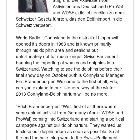
aufgrund der Aktivitäten von
Aktivisten aus Deutschland (ProWal
und WDSF), die letztendlich zu dem
Schweizer Gesetz führten, das den Delfinimport in die
Schweiz verbietet.
World Radio: „Connyland in the district of Lipperswil
opened it’s doors in 1983 and is known primarily
through his dolphin area and sealions but
unfortunately not for much longer. Swiss Parliament
banning the importing of whales and dolphins into
Switzerland. Watching to see the dolphins before their
final show day on October 20th is Connyland-Manager
Eric Brandenburger. Welcome to the first of all, Eric,
can you explane to our listeners, why at the winter
2013 Connyland-Dolphinarium will be no more.
“Erich Brandenberger: “Well, first of all there where
some animal activist from Germany (Anm.: WDSF und
ProWal) coming into Switzerland and starting a political
campagne against our dolphinarium. They wanted us
to close our dolphinarium as soon as possible. So at
the end the hole thing went to the Swiss-Parliament