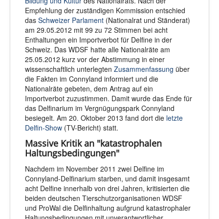
Bildung und Kultur
des Nationalrats. Nach der
Empfehlung der zuständigen Kommission entschied
das
Schweizer Parlament
(Nationalrat und Ständerat)
am 29.05.2012 mit 99 zu 72 Stimmen bei acht
Enthaltungen ein Importverbot für Delfine in der
Schweiz. Das WDSF hatte alle Nationalräte am
25.05.2012 kurz vor der Abstimmung in einer
wissenschaftlich unterlegten
Zusammenfassung
über
die Fakten im Connyland informiert und die
Nationalräte gebeten, dem Antrag auf ein
Importverbot zuzustimmen. Damit wurde das Ende für
das Delfinarium im Vergnügungspark Connyland
besiegelt. Am 20. Oktober 2013 fand dort die
letzte
Delfin-Show
(TV-Bericht) statt.
Massive Kritik an "katastrophalen
Haltungsbedingungen"
Nachdem im November 2011 zwei Delfine im
Connyland-Delfinarium starben, und damit insgesamt
acht Delfine innerhalb von drei Jahren, kritisierten die
beiden deutschen Tierschutzorganisationen WDSF
und ProWal die Delfinhaltung aufgrund katastrophaler
Haltungsbedingungen mit unverantwortlicher