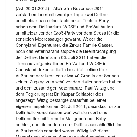
(Akt. 20.01.2012) - Alleine im November 2011
verstarben innerhalb weniger Tage zwei Delfine
unmittelbar nach einer lautstarken Techno-Party
neben dem Delfinarium. WDSF und ProWal hatten
unmittelbar vor der Groß-Party vor dem Stress für die
sensiblen Meeressäuger gewarnt. Weder die
Connyland-Eigentümer, die Zirkus-Familie Gasser,
noch das Veterinäramt stoppte die Beeinträchtigung
der Delfine. Bereits am 03. Juli 2011 hatten die
Tierschutzorganisationen ProWal und WDSF im
Connyland dokumentiert, dass drei Delfine trotz
Außentemperaturen von etwa 40 Grad in der Sonnen
keinen Zugang zum schützenden Hallenbereich hatten
und dem zuständigen Veterinärarzt Paul Witzig und
dem Regierungsrat Dr. Kaspar Schläpfer dies
angezeigt. Witzig bestätigte daraufhin bei einer
eigenen Inspektion am 06. Juli 2011, dass das Tor zur
Delfinhalle verschlossen war, weil sich dort eine
Delfinmutter mit ihrem im Mai geborenen Baby
aufhielt, und die anderen drei Delfine ausschließlich im
Außenbereich separiert waren. Witzig ließ diesen
Mangel nach eigenen Angaben sofort beheben und