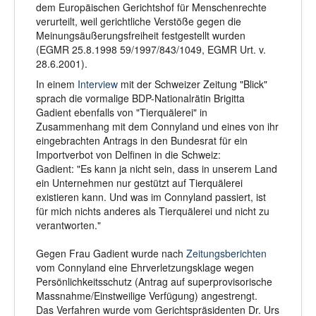
dem Europäischen Gerichtshof für Menschenrechte
verurteilt, weil gerichtliche Verstöße gegen die
Meinungsäußerungsfreiheit festgestellt wurden
(EGMR 25.8.1998 59/1997/843/1049, EGMR Urt. v.
28.6.2001).
In einem
Interview
mit der Schweizer Zeitung "Blick"
sprach die vormalige BDP-Nationalrätin Brigitta
Gadient ebenfalls von "Tierquälerei" in
Zusammenhang mit dem Connyland und eines von ihr
eingebrachten Antrags in den Bundesrat für ein
Importverbot von Delfinen in die Schweiz:
Gadient: "Es kann ja nicht sein, dass in unserem Land
ein Unternehmen nur gestützt auf Tierquälerei
existieren kann. Und was im Connyland passiert, ist
für mich nichts anderes als Tierquälerei und nicht zu
verantworten."
Gegen Frau Gadient wurde nach
Zeitungsberichten
vom Connyland eine Ehrverletzungsklage wegen
Persönlichkeitsschutz (Antrag auf superprovisorische
Massnahme/Einstweilige Verfügung) angestrengt.
Das Verfahren wurde vom Gerichtspräsidenten Dr. Urs