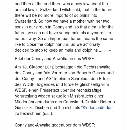
and then at the end there was a new law about the
animal law in Switzerland witch said, that in the future
there will be no more imports of dolphins into
Switzerland. So now we have a mother with her two
sons in our group in Connyland, so that means for the
future, we can not have young animals anymore in a
natural way. So an import ban for us means the same
like to close the dolphinarium. So we actionally
decided to stop to keep animals and dolphins ... .“ --
Brief der Connyland-Anwälte an das WDSF
Am 18. Oktober 2012 bestätigten die Rechtsanwälte
des Connyland "als Vertreter von Roberto Gasser und
der Conny-Land AG" in einem Schreiben den Erfolg
des WDSF folgendes und forderte gleichzeitig vom
WDSF, einen Pressetext über die rechtskräftige
Verurteilung wegen sexuellen Missbrauchs einer
Minderjährigen durch den Connyland-Direktor Roberto
Gasser zu löschen und ihn nicht als
"Kinderschänder"
zu bezeichnen (s.u.):
Connyland-Anwälte gegenüber dem WDSF: