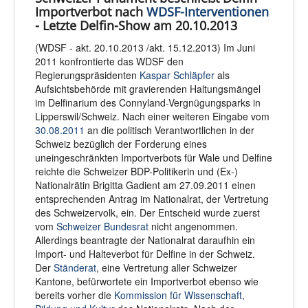
Importverbot nach
WDSF-Interventionen
- Letzte Delfin-Show am 20.10.2013
(WDSF - akt. 20.10.2013 /akt. 15.12.2013) Im Juni
2011 konfrontierte das WDSF den
Regierungspräsidenten
Kaspar Schläpfer
als
Aufsichtsbehörde mit gravierenden Haltungsmängel
im Delfinarium des Connyland-Vergnügungsparks in
Lipperswil/Schweiz. Nach einer weiteren Eingabe vom
30.08.2011
an die politisch Verantwortlichen in der
Schweiz bezüglich der Forderung eines
uneingeschränkten Importverbots für Wale und Delfine
reichte die Schweizer BDP-Politikerin und (Ex-)
Nationalrätin Brigitta Gadient am 27.09.2011 einen
entsprechenden Antrag im Nationalrat, der Vertretung
des Schweizervolk, ein. Der Entscheid wurde zuerst
vom
Schweizer Bundesrat
nicht angenommen.
Allerdings beantragte der Nationalrat daraufhin ein
Import- und Halteverbot für Delfine in der Schweiz.
Der
Ständerat
, eine Vertretung aller Schweizer
Kantone, befürwortete ein Importverbot ebenso wie
bereits vorher die
Kommission für Wissenschaft,