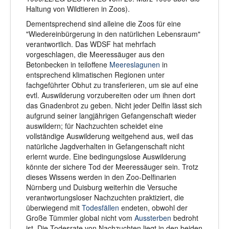
Haltung von Wildtieren in Zoos).
Dementsprechend sind alleine die Zoos für eine
"Wiedereinbürgerung in den natürlichen Lebensraum"
verantwortlich. Das WDSF hat mehrfach
vorgeschlagen, die Meeressäuger aus den
Betonbecken in teiloffene
Meereslagunen
in
entsprechend klimatischen Regionen unter
fachgeführter Obhut zu transferieren, um sie auf eine
evtl. Auswilderung vorzubereiten oder um ihnen dort
das Gnadenbrot zu geben. Nicht jeder Delfin lässt sich
aufgrund seiner langjährigen Gefangenschaft wieder
auswildern; für Nachzuchten scheidet eine
vollständige Auswilderung weitgehend aus, weil das
natürliche Jagdverhalten in Gefangenschaft nicht
erlernt wurde. Eine bedingungslose Auswilderung
könnte der sichere Tod der Meeressäuger sein. Trotz
dieses Wissens werden in den Zoo-Delfinarien
Nürnberg und Duisburg weiterhin die Versuche
verantwortungsloser Nachzuchten praktiziert, die
überwiegend mit
Todesfällen
endeten, obwohl der
Große Tümmler global nicht vom
Aussterben
bedroht
ist. Die Todesrate von Nachzuchten liegt in den beiden