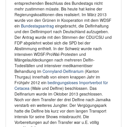
entsprechenden Beschluss des Bundestags nicht
mehr zustimmen müsste. Bis heute hat keine der
Regierungskoalitionen dies realisiert. Im März 2013
wurde von den Grünen in Kooperation mit dem WDSF
ein
Bundestagsantrag
eingebracht, die Delfinhaltung
und den Delfinimport nach Deutschland aufzugeben.
Der Antrag wurde mit den Stimmen der CDU/CSU und
FDP abgelehnt wobei sich die SPD bei der
Abstimmung enthielt. In der Schweiz wurde nach
intensiven WDSF/ProWal-Protesten und
Mängelaufdeckungen nach mehreren Delfin-
Todesfällen und intensiver medikamentöser
Behandlung im
Connyland-Delfinarium
(Kanton
Thurgau) innerhalb von einem knappen Jahr im
Frühjahr 2012 ein
bedingungsloses Importverbot für
Cetacea
(Wale und Delfine) beschlossen. Das
Delfinarium wurde im Oktober 2013 geschlossen.
Noch vor dem Transfer der drei Delfine nach Jamaika
verstarb ein weiteres Jungtier. Der Vergügungspark
hatte die Delfine bis kurz vor dem langen Transport
intensiv für seine Shows missbraucht. Die
Vorbereitungen auf den Transfer war u.E. völlig