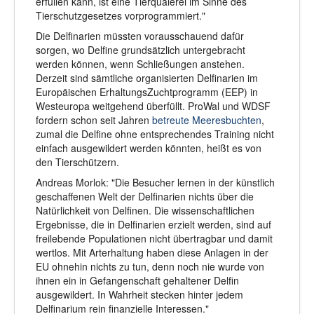
erfüllen kann, ist eine Tierquälerei im Sinne des
Tierschutzgesetzes vorprogrammiert."
Die Delfinarien müssten vorausschauend dafür
sorgen, wo Delfine grundsätzlich untergebracht
werden können, wenn Schließungen anstehen.
Derzeit sind sämtliche organisierten Delfinarien im
Europäischen ErhaltungsZuchtprogramm (EEP) in
Westeuropa weitgehend überfüllt. ProWal und WDSF
fordern schon seit Jahren
betreute Meeresbuchten
,
zumal die Delfine ohne entsprechendes Training nicht
einfach ausgewildert werden könnten, heißt es von
den Tierschützern.
Andreas Morlok: "Die Besucher lernen in der künstlich
geschaffenen Welt der Delfinarien nichts über die
Natürlichkeit von Delfinen. Die wissenschaftlichen
Ergebnisse, die in Delfinarien erzielt werden, sind auf
freilebende Populationen nicht übertragbar und damit
wertlos. Mit Arterhaltung haben diese Anlagen in der
EU ohnehin nichts zu tun, denn noch nie wurde von
ihnen ein in Gefangenschaft gehaltener Delfin
ausgewildert. In Wahrheit stecken hinter jedem
Delfinarium rein finanzielle Interessen."