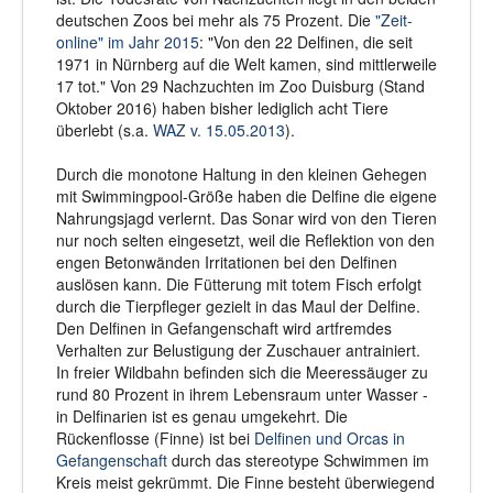
deutschen Zoos bei mehr als 75 Prozent. Die
"Zeit-
online" im Jahr 2015
: "Von den 22 Delfinen, die seit
1971 in Nürnberg auf die Welt kamen, sind mittlerweile
17 tot." Von 29 Nachzuchten im Zoo Duisburg (Stand
Oktober 2016) haben bisher lediglich acht Tiere
überlebt (s.a.
WAZ v. 15.05.2013
).
Durch die monotone Haltung in den kleinen Gehegen
mit Swimmingpool-Größe haben die Delfine die eigene
Nahrungsjagd verlernt. Das Sonar wird von den Tieren
nur noch selten eingesetzt, weil die Reflektion von den
engen Betonwänden Irritationen bei den Delfinen
auslösen kann. Die Fütterung mit totem Fisch erfolgt
durch die Tierpfleger gezielt in das Maul der Delfine.
Den Delfinen in Gefangenschaft wird artfremdes
Verhalten zur Belustigung der Zuschauer antrainiert.
In freier Wildbahn befinden sich die Meeressäuger zu
rund 80 Prozent in ihrem Lebensraum unter Wasser -
in Delfinarien ist es genau umgekehrt. Die
Rückenflosse (Finne) ist bei
Delfinen und Orcas in
Gefangenschaft
durch das stereotype Schwimmen im
Kreis meist gekrümmt. Die Finne besteht überwiegend