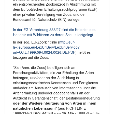
ein entsprechendes Zookonzept in Abstimmung mit
dem Europäischen Erhaltungszuchtprogramm (EEP),
einer privaten Vereinigung von Zoos, und dem
Bundesamt für Naturschutz (BfN) vorlegen.
In der EG-Verordnung 338/97 sind die Kriterien des
Handels mit Wildtieren zu deren Schutz festgelegt.
In der sog. EU-Zoorichtlinie (
http://eur-
lex.europa.eu/LexUriServ/LexUriServ.do?
uri=OJ:L:1999:094:0024:0026:DE:PDF
) heißt es
bezogen auf die Zoos:
"Sie (Anm. die Zoos) beteiligen sich an
Forschungsaktivitäten, die zur Erhaltung der Arten
beitragen, und/oder an der Ausbildung in
erhaltungsspezifischen Kenntnissen und Fertigkeiten
und/oder am Austausch von Informationen über die
Artenerhaltung und/oder gegebenenfalls an der
Aufzucht in Gefangenschaft, der Bestandserneuerung
oder der Wiedereinbürgerung von Arten in ihren
natürlichen Lebensraum
" (aus RICHTLINIE
1999/22/EG DES RATES vom 29. März 1999 über die