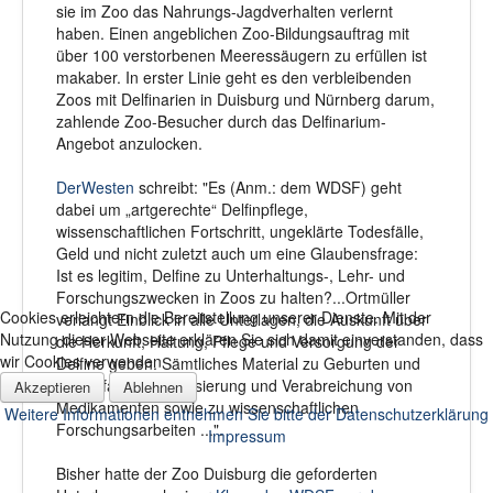
sie im Zoo das Nahrungs-Jagdverhalten verlernt
haben. Einen angeblichen Zoo-Bildungsauftrag mit
über 100 verstorbenen Meeressäugern zu erfüllen ist
makaber. In erster Linie geht es den verbleibenden
Zoos mit Delfinarien in Duisburg und Nürnberg darum,
zahlende Zoo-Besucher durch das Delfinarium-
Angebot anzulocken.
DerWesten
schreibt: "Es (Anm.: dem WDSF) geht
dabei um „artgerechte“ Delfinpflege,
wissenschaftlichen Fortschritt, ungeklärte Todesfälle,
Geld und nicht zuletzt auch um eine Glaubensfrage:
Ist es legitim, Delfine zu Unterhaltungs-, Lehr- und
Forschungszwecken in Zoos zu halten?...Ortmüller
Cookies erleichtern die Bereitstellung unserer Dienste. Mit der
verlangt Einblick in alle Unterlagen, die Auskunft über
Nutzung dieser Webseite erklären Sie sich damit einverstanden, dass
die Herkunft, Haltung, Pflege und Versorgung der
wir Cookies verwenden
Delfine geben. Sämtliches Material zu Geburten und
Sterbefällen, zur Dosierung und Verabreichung von
Akzeptieren
Ablehnen
Medikamenten sowie zu wissenschaftlichen
Weitere Informationen entnehmen Sie bitte der Datenschutzerklärung
Forschungsarbeiten ...".
Impressum
Bisher hatte der Zoo Duisburg die geforderten