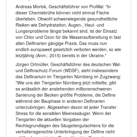
Andreas Morlok, Geschäftsführer von ProWal: "In
dieser Chemiebrühe können nicht einmal Fische
überleben. Obwohl schwerwiegende gesundheitliche
Risiken wie Dehydratation, Augen-, Haut- und
Lungenprobleme längst bekannt sind, ist der Einsatz
von Chlor und Ozon für die Wasseraufbereitung in fast
allen Delfinarien gängige Praxis. Das muss nun
endlich europaweit gesetzlich verboten werden, so wie
letztjährig (Anm.: 2015) bereits in der Ukraine."
Jürgen Ortmüller, Geschäftsführer des deutschen Wal-
und Delfinschutz-Forum (WDSF), sieht insbesondere
das Delfinarium im Tiergarten Nürnberg im Zugzwang:
"Wie uns der Tiergarten Nürnberg jetzt mitteilte, gibt
es anlässlich der anstehenden millionenschweren
Sanierung der Becken größte Probleme, die Delfine
während der Bauphase in anderen Delfinarien
unterzubringen. Abgesehen davon ist jeder Transfer
Stress für die sensiblen Meeressäuger. Wenn der
Tiergarten die aktuellen Vorgaben der
Rechtsgrundlagen des Säugetiergutachtens für die
verhaltensgerechte Unterbringung der Delfine nicht