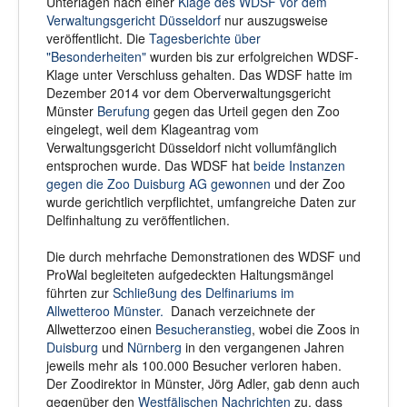
Unterlagen nach einer
Klage des WDSF vor dem
Verwaltungsgericht Düsseldorf
nur auszugsweise
veröffentlicht. Die
Tagesberichte über
"Besonderheiten"
wurden bis zur erfolgreichen WDSF-
Klage unter Verschluss gehalten. Das WDSF hatte im
Dezember 2014 vor dem Oberverwaltungsgericht
Münster
Berufung
gegen das Urteil gegen den Zoo
eingelegt, weil dem Klageantrag vom
Verwaltungsgericht Düsseldorf nicht vollumfänglich
entsprochen wurde. Das WDSF hat
beide Instanzen
gegen die Zoo Duisburg AG gewonnen
und der Zoo
wurde gerichtlich verpflichtet, umfangreiche Daten zur
Delfinhaltung zu veröffentlichen.
Die durch mehrfache Demonstrationen des WDSF und
ProWal begleiteten aufgedeckten Haltungsmängel
führten zur
Schließung des Delfinariums im
Allwetteroo Münster.
Danach verzeichnete der
Allwetterzoo einen
Besucheranstieg
, wobei die Zoos in
Duisburg
und
Nürnberg
in den vergangenen Jahren
jeweils mehr als 100.000 Besucher verloren haben.
Der Zoodirektor in Münster, Jörg Adler, gab denn auch
gegenüber den
Westfälischen Nachrichten
zu, dass