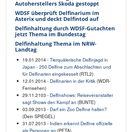
Autoherstellers Skoda gestoppt
WDSF überprüft Delfinarium im
Asterix und deckt Delfintod auf
Delfinhaltung durch WDSF-Gutachten
jetzt Thema im Bundestag
Delfinhaltung Thema im NRW-
Landtag
19.01.2014 -
Tierquälerische Delfinjagd in
Japan - 250 Delfine zum Abschlachten und
für Delfinarien eingekesselt
(RTL2)
12.01.2014 -
Delfinarien in der Kritik
(WDR-
Fernsehen)
29.11.2103 -
Delfinshows: Reiseveranstalter
sagt Shows den Kampf an
(BUNTE)
03.09.2013 -
Darf ein Zoo Delfine halten?
(Dein SPIEGEL)
31.07.2013 -
Indien erkennt Delfine offizielle
als Personen an
(PETA)