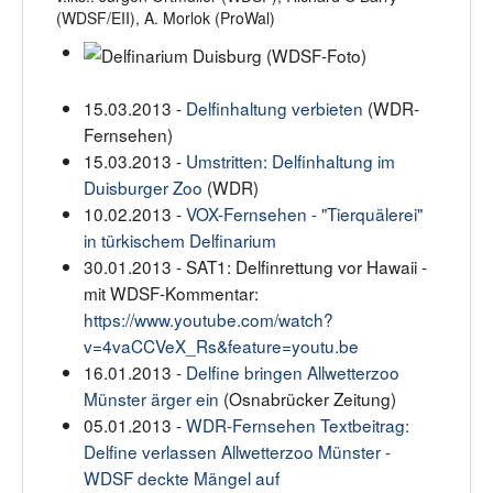
(WDSF/EII), A. Morlok (ProWal)
15.03.2013 -
Delfinhaltung verbieten
(WDR-
Fernsehen)
15.03.2013 -
Umstritten: Delfinhaltung im
Duisburger Zoo
(WDR)
10.02.2013 -
VOX-Fernsehen - "Tierquälerei"
in türkischem Delfinarium
30.01.2013 - SAT1: Delfinrettung vor Hawaii -
mit WDSF-Kommentar:
https://www.youtube.com/watch?
v=4vaCCVeX_Rs&feature=youtu.be
16.01.2013 -
Delfine bringen Allwetterzoo
Münster ärger ein
(Osnabrücker Zeitung)
05.01.2013 -
WDR-Fernsehen Textbeitrag:
Delfine verlassen Allwetterzoo Münster -
WDSF deckte Mängel auf