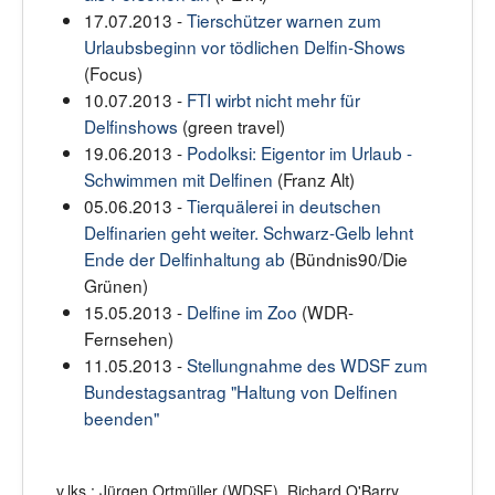
17.07.2013 -
Tierschützer warnen zum
Urlaubsbeginn vor tödlichen Delfin-Shows
(Focus)
10.07.2013 -
FTI wirbt nicht mehr für
Delfinshows
(green travel)
19.06.2013 -
Podolksi: Eigentor im Urlaub -
Schwimmen mit Delfinen
(Franz Alt)
05.06.2013 -
Tierquälerei in deutschen
Delfinarien geht weiter. Schwarz-Gelb lehnt
Ende der Delfinhaltung ab
(Bündnis90/Die
Grünen)
15.05.2013 -
Delfine im Zoo
(WDR-
Fernsehen)
11.05.2013 -
Stellungnahme des WDSF zum
Bundestagsantrag "Haltung von Delfinen
beenden"
v.lks.: Jürgen Ortmüller (WDSF), Richard O'Barry