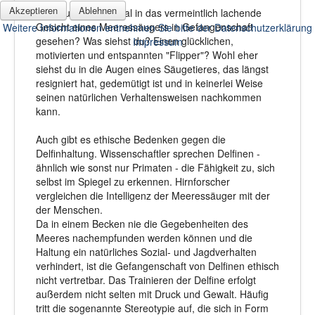
Akzeptieren
Ablehnen
Hast du schon einmal in das vermeintlich lachende
Gesicht eines Meeressäugers in Gefangenschaft
Weitere Informationen entnehmen Sie bitte der Datenschutzerklärung
gesehen? Was siehst du? Einen glücklichen,
Impressum
motivierten und entspannten "Flipper"? Wohl eher
siehst du in die Augen eines Säugetieres, das längst
resigniert hat, gedemütigt ist und in keinerlei Weise
seinen natürlichen Verhaltensweisen nachkommen
kann.
Auch gibt es ethische Bedenken gegen die
Delfinhaltung. Wissenschaftler sprechen Delfinen -
ähnlich wie sonst nur Primaten - die Fähigkeit zu, sich
selbst im Spiegel zu erkennen. Hirnforscher
vergleichen die Intelligenz der Meeressäuger mit der
der Menschen.
Da in einem Becken nie die Gegebenheiten des
Meeres nachempfunden werden können und die
Haltung ein natürliches Sozial- und Jagdverhalten
verhindert, ist die Gefangenschaft von Delfinen ethisch
nicht vertretbar. Das Trainieren der Delfine erfolgt
außerdem nicht selten mit Druck und Gewalt. Häufig
tritt die sogenannte Stereotypie auf, die sich in Form