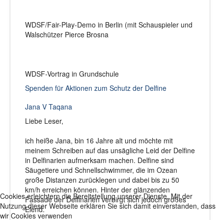
WDSF/Fair-Play-Demo in Berlin (mit Schauspieler und
Walschützer Pierce Brosna
WDSF-Vortrag in Grundschule
Spenden für Aktionen zum Schutz der Delfine
Jana V Taqana
Liebe Leser,
ich heiße Jana, bin 16 Jahre alt und möchte mit
meinem Schreiben auf das unsägliche Leid der Delfine
in Delfinarien aufmerksam machen. Delfine sind
Säugetiere und Schnellschwimmer, die im Ozean
große Distanzen zurücklegen und dabei bis zu 50
km/h erreichen können. Hinter der glänzenden
Cookies erleichtern die Bereitstellung unserer Dienste. Mit der
Fassade der Delfinarien verbirgt sich jedoch großes
Nutzung dieser Webseite erklären Sie sich damit einverstanden, dass
Elend.
wir Cookies verwenden