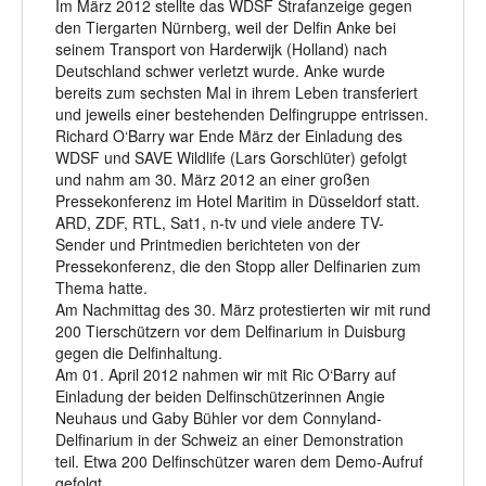
Im März 2012 stellte das WDSF Strafanzeige gegen
den Tiergarten Nürnberg, weil der Delfin Anke bei
seinem Transport von Harderwijk (Holland) nach
Deutschland schwer verletzt wurde. Anke wurde
bereits zum sechsten Mal in ihrem Leben transferiert
und jeweils einer bestehenden Delfingruppe entrissen.
Richard O‘Barry war Ende März der Einladung des
WDSF und SAVE Wildlife (Lars Gorschlüter) gefolgt
und nahm am 30. März 2012 an einer großen
Pressekonferenz im Hotel Maritim in Düsseldorf statt.
ARD, ZDF, RTL, Sat1, n-tv und viele andere TV-
Sender und Printmedien berichteten von der
Pressekonferenz, die den Stopp aller Delfinarien zum
Thema hatte.
Am Nachmittag des 30. März protestierten wir mit rund
200 Tierschützern vor dem Delfinarium in Duisburg
gegen die Delfinhaltung.
Am 01. April 2012 nahmen wir mit Ric O‘Barry auf
Einladung der beiden Delfinschützerinnen Angie
Neuhaus und Gaby Bühler vor dem Connyland-
Delfinarium in der Schweiz an einer Demonstration
teil. Etwa 200 Delfinschützer waren dem Demo-Aufruf
gefolgt.