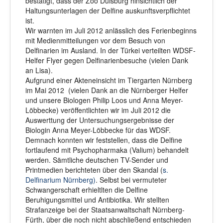
bestätigt, dass der Zoo Duisburg hinsichtlich der
Haltungsunterlagen der Delfine auskunftsverpflichtet
ist.
Wir warnten im Juli 2012 anlässlich des Ferienbeginns
mit Medienmitteilungen vor dem Besuch von
Delfinarien im Ausland. In der Türkei verteilten WDSF-
Helfer Flyer gegen Delfinarienbesuche (vielen Dank
an Lisa).
Aufgrund einer Akteneinsicht im Tiergarten Nürnberg
im Mai 2012 (vielen Dank an die Nürnberger Helfer
und unsere Biologen Philip Loos und Anna Meyer-
Löbbecke) veröffentlichten wir im Juli 2012 die
Auswerttung der Untersuchungsergebnisse der
Biologin Anna Meyer-Löbbecke für das WDSF.
Demnach konnten wir feststellen, dass die Delfine
fortlaufend mit Psychopharmaka (Valium) behandelt
werden. Sämtliche deutschen TV-Sender und
Printmedien berichteten über den Skandal (
s.
Delfinarium Nürnberg)
. Selbst bei vermuteter
Schwangerschaft erhieltlten die Delfine
Beruhigungsmittel und Antibiotika. Wir stellten
Strafanzeige bei der Staatsanwaltschaft Nürnberg-
Fürth, über die noch nicht abschließend entschieden