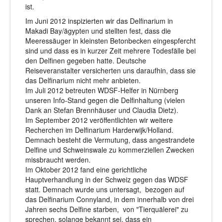
ist.
Im Juni 2012 inspizierten wir das Delfinarium in
Makadi Bay/ägypten und stellten fest, dass die
Meeressäuger in kleinsten Betonbecken eingespfercht
sind und dass es in kurzer Zeit mehrere Todesfälle bei
den Delfinen gegeben hatte. Deutsche
Reiseveranstalter versicherten uns daraufhin, dass sie
das Delfinarium nicht mehr anbieten.
Im Juli 2012 betreuten WDSF-Helfer in Nürnberg
unseren Info-Stand gegen die Delfinhaltung (vielen
Dank an Stefan Brennhäuser und Claudia Dietz).
Im September 2012 veröffentlichten wir weitere
Recherchen im Delfinarium Harderwijk/Holland.
Demnach besteht die Vermutung, dass angestrandete
Delfine und Schweinswale zu kommerziellen Zwecken
missbraucht werden.
Im Oktober 2012 fand eine gerichtliche
Hauptverhandlung in der Schweiz gegen das WDSF
statt. Demnach wurde uns untersagt, bezogen auf
das Delfinarium Connyland, in dem innerhalb von drei
Jahren sechs Delfine starben, von "Tierquälerei" zu
sprechen, solange bekannt sei, dass ein