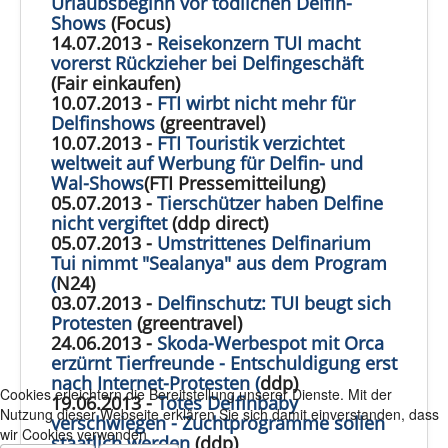
Urlaubsbeginn vor tödlichen Delfin-
Shows
(Focus)
14.07.2013 -
Reisekonzern TUI macht
vorerst Rückzieher bei Delfingeschäft
(Fair einkaufen)
10.07.2013 -
FTI wirbt nicht mehr für
Delfinshows
(greentravel)
10.07.2013 -
FTI Touristik verzichtet
weltweit auf Werbung für Delfin- und
Wal-Shows
(FTI Pressemitteilung)
05.07.2013 -
Tierschützer haben Delfine
nicht vergiftet
(ddp direct)
05.07.2013 -
Umstrittenes Delfinarium
Tui nimmt "Sealanya" aus dem Program
(
N24)
03.07.2013 -
Delfinschutz: TUI beugt sich
Protesten
(greentravel)
24.06.2013 -
Skoda-Werbespot mit Orca
erzürnt Tierfreunde - Entschuldigung erst
nach Internet-Protesten (
ddp)
Cookies erleichtern die Bereitstellung unserer Dienste. Mit der
19.06.2013 -
Totes Delfinbaby
Nutzung dieser Webseite erklären Sie sich damit einverstanden, dass
verschwiegen - Zuchtprogramme sollen
wir Cookies verwenden
staatlich werden
(ddp)