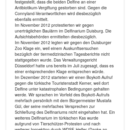
festgestellt, dass die beiden Delfine an einer
Antibiotikum-Vergiftung gestorben sind. Gegen die
Connyland-Verantwortlichen wird diesbezüglich
ebenfalls ermittelt.
Im November 2012 protestierten wir gegen
unerträglichen Baulärm im Delfinarium Duisburg. Die
Aufsichtsbehörden ermittelten diesbezüglich.
Im November 2012 legten wir gegen den Duisburger
Zoo Klage ein, weil einem Auskunftsersuchen
bezüglich der tiermedizinischen Tagesberichte nicht
stattgegeben wurde. Das Verwaltungsgericht
Düsseldorf hatte uns bereits im Juli zugesagt, dass es
einer entsprechenden Klage entsprechen würde.
Im Dezember 2012 starteten wir einen Boykott-Aufruf
gegen die türkische Touristenstadt Kemer, weil dort
Delfine unter katastrophalen Bedingungen gehalten
werde. Wir sprachen im Vorfeld des Boykott-Aufrufs
mehrfach persönlich mit dem Bürgermeister Mustafa
Gül, der seine mehrfaches Versprechen zur
Schließung des Delfinariums nicht eingehalten hat. Ein
weiteres Delfinarium im türkischen Kas wurde
aufgrund von Tierschützer-Protesten und nach
weiterer Inspektion durch WDSF-Helfer (Danke an