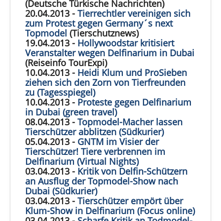
(Deutsche Türkische Nachrichten)
20.04.2013 -
Tierrechtler vereinigen sich
zum Protest gegen Germany´s next
Topmodel
(Tierschutznews)
19.04.2013 -
Hollywoodstar kritisiert
Veranstalter wegen Delfinarium in Dubai
(Reiseinfo TourExpi)
10.04.2013 -
Heidi Klum und ProSieben
ziehen sich den Zorn von Tierfreunden
zu (Tagesspiegel)
10.04.2013 -
Proteste gegen Delfinarium
in Dubai (green travel)
08.04.2013 -
Topmodel-Macher lassen
Tierschützer abblitzen (Südkurier)
05.04.2013 -
GNTM im Visier der
Tierschützer! Tiere verbrennen im
Delfinarium (Virtual Nights)
03.04.2013 -
Kritik von Delfin-Schützern
an Ausflug der Topmodel-Show nach
Dubai (Südkurier)
03.04.2013 -
Tierschützer empört über
Klum-Show in Delfinarium (Focus online)
03.04.2013 -
Scharfe Kritik an Todmodel-