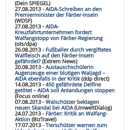
(Dein SPIEGEL)
27.08.2013 -
AIDA-Schreiben an den
Premierminister der Färöer-Inseln
(WDSF)
27.08.2013 -
AIDA-
Kreuzfahrtunternehmen fordert
Walfangstopp von Färöer-Regierung
(ots/dpa)
26.08.2013 -
Fußballer durch vergiftetes
Walfleisch auf den Färöer-Inseln
gefährdet?
(Extrem News)
20.08.2013 -
Austauschschülerin
Augenzeuge einer blutigen Waljagd –
AIDA ebenfalls in der Kritik
(ddp direct)
14.08.2013 -
450 gefährdete Delfine
getötet – AIDA soll Anlandungen stoppen
(Focus online)
07.08.2013 -
Walschützer beklagen
neuen Skandal bei AIDA
(UmweltDialog)
24.07.2013 -
Färöer: Kritik an Walfang-
Aktion
(BizTravel)
17.07.2013 -
Tierschützer warnen zum