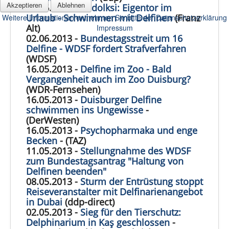
Akzeptieren
Ablehnen
19.06.2013 -
Podolksi: Eigentor im
Urlaub - Schwimmen mit Delfinen
(Franz
Weitere Informationen entnehmen Sie bitte der Datenschutzerklärung
Alt)
Impressum
02.06.2013 -
Bundestagsstreit um 16
Delfine - WDSF fordert Strafverfahren
(WDSF)
16.05.2013 -
Delfine im Zoo - Bald
Vergangenheit auch im Zoo Duisburg?
(WDR-Fernsehen)
16.05.2013 -
Duisburger Delfine
schwimmen ins Ungewisse
-
(DerWesten)
16.05.2013 -
Psychopharmaka und enge
Becken
- (TAZ)
11.05.2013 -
Stellungnahme des WDSF
zum Bundestagsantrag "Haltung von
Delfinen beenden"
08.05.2013 -
Sturm der Entrüstung stoppt
Reiseveranstalter mit Delfinarienangebot
in Dubai
(ddp-direct)
02.05.2013 -
Sieg für den Tierschutz:
Delphinarium in Kaş geschlossen
-