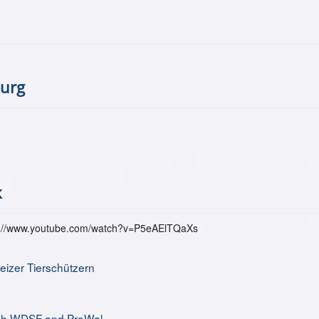
burg
k
s://www.youtube.com/watch?v=P5eAElTQaXs
izer Tierschützern
urch WDSF and ProWal