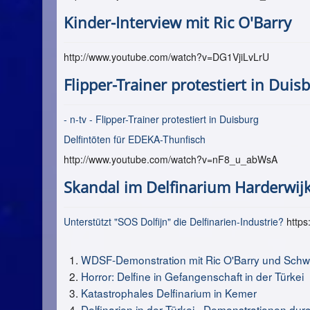
Kinder-Interview mit Ric O'Barry
http://www.youtube.com/watch?v=DG1VjiLvLrU
Flipper-Trainer protestiert in Duis
- n-tv - Flipper-Trainer protestiert in Duisburg
Delfintöten für EDEKA-Thunfisch
http://www.youtube.com/watch?v=nF8_u_abWsA
Skandal im Delfinarium Harderwij
Unterstützt "SOS Dolfijn" die Delfinarien-Industrie?
http
WDSF-Demonstration mit Ric O'Barry und Schwe
Horror: Delfine in Gefangenschaft in der Türkei
Katastrophales Delfinarium in Kemer
Delfinarien in der Türkei - Demonstrationen d