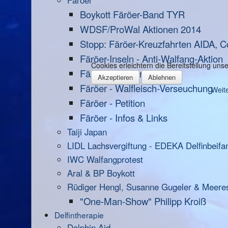
Färöer
Boykott Färöer-Band TYR
WDSF/ProWal Aktionen 2014
Stopp: Färöer-Kreuzfahrten AIDA, C
Färöer-Inseln - Anti-Walfang-Aktion
Cookies erleichtern die Bereitstellung un
Färöer - Strafanzeige
Akzeptieren
Ablehnen
Färöer - Walfleisch-Verseuchung
Weite
Färöer - Petition
Färöer - Infos & Links
Taiji Japan
LIDL Lachsvergiftung - EDEKA Delfinbeifa
IWC Walfangprotest
Aral & BP Boykott
Rüdiger Hengl, Susanne Gugeler & Meere
"One-Man-Show" Philipp Kroiß
Delfintherapie
Dolphin Aid