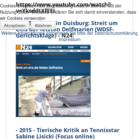
https://www.youtube.com/watch?
Cookies erleichtern die Bereitstellung unserer Dienste. Mit der
v=YksddtXfEEI
Nutzung dieser Webseite erklären Sie sich damit einverstanden, dass
wir Cookies verwenden
- 2015 -
Shows in Duisburg: Streit um
Akzeptieren
Ablehnen
eins der letzten Delfinarien (WDSF-
Weitere Informationen entnehmen Sie bitte der Datenschutzerklärung
Gerichtsklage)
- N24:
Impressum
- 2015 - Tierische Kritik an Tennisstar
Sabine Lisicki (Focus online)