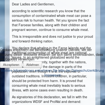
Dear Ladies and Gentlemen,
according to scientific research you know that the
consumption of contaminated whale meat can pose a
serious risk to human health. Yet you ignore the fact
that Faroese families, along with their children and
pregnant women, continue to consume whale meat.
This is irresponsible and does not justice to your proud
and forward-thinking nation.
You declare that whaling in the Faroe Islands and the
Cookies erleichtern die Bereitstellung unserer Dienste. Mit der
traditional consumption of whale meat are national
Nutzung dieser Webseite erklären Sie sich damit einverstanden, dass
issues. In an enlightened globalized world the
wir Cookies verwenden
international community, together with the nations,
Akzeptieren
Ablehnen
must avoid and stop the damage in parts of the
Weitere Informationen entnehmen Sie bitte der Datenschutzerklärung
population, even though it is at the expense of
Impressum
outdated traditions. Innocent children, in particular,
should be protected from harm. It is proved that
consuming whale meat inevitably leads to serious
illness, with some cases even resulting in death.
As signatories of this declaration, we fall in with the
organizations WDSF and ProWal and demand: