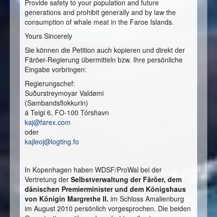
Provide safety to your population and future
generations and prohibit generally and by law the
consumption of whale meat in the Faroe Islands.
Yours Sincerely
Sie können die Petition auch kopieren und direkt der
Färöer-Regierung übermitteln bzw. Ihre persönliche
Eingabe vorbringen:
Regierungschef:
Suðurstreymoyar Valdømi
(Sambandsflokkurin)
á Teigi 6, FO-100 Tórshavn
kaj@farex.com
oder
kajleoj@logting.fo
In Kopenhagen haben WDSF/ProWal bei der
Vertretung der
Selbstverwaltung der Färöer, dem
dänischen Premierminister und dem Königshaus
von Königin Margrethe II.
im Schloss Amalienburg
im August 2010 persönlich vorgesprochen. Die beiden