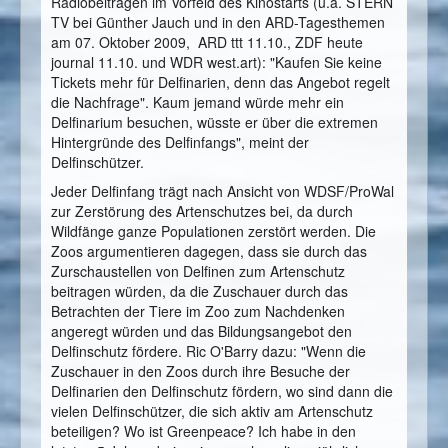
Radiobeiträgen im Vorfeld des Kinostarts (u.a. STERN
TV bei Günther Jauch und in den ARD-Tagesthemen
am 07. Oktober 2009, ARD ttt 11.10., ZDF heute
journal 11.10. und WDR west.art): "Kaufen Sie keine
Tickets mehr für Delfinarien, denn das Angebot regelt
die Nachfrage". Kaum jemand würde mehr ein
Delfinarium besuchen, wüsste er über die extremen
Hintergründe des Delfinfangs", meint der
Delfinschützer.
Jeder Delfinfang trägt nach Ansicht von WDSF/ProWal
zur Zerstörung des Artenschutzes bei, da durch
Wildfänge ganze Populationen zerstört werden. Die
Zoos argumentieren dagegen, dass sie durch das
Zurschaustellen von Delfinen zum Artenschutz
beitragen würden, da die Zuschauer durch das
Betrachten der Tiere im Zoo zum Nachdenken
angeregt würden und das Bildungsangebot den
Delfinschutz fördere. Ric O'Barry dazu: "Wenn die
Zuschauer in den Zoos durch ihre Besuche der
Delfinarien den Delfinschutz fördern, wo sind dann die
vielen Delfinschützer, die sich aktiv am Artenschutz
beteiligen? Wo ist Greenpeace? Ich habe in den