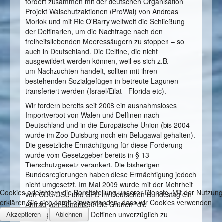
fordert zusammen mit der deutschen Organisation
Projekt Walschutzaktionen (ProWal) von Andreas
Morlok und mit Ric O'Barry weltweit die Schließung
der Delfinarien, um die Nachfrage nach den
freiheitsliebenden Meeressäugern zu stoppen – so
auch in Deutschland. Die Delfine, die nicht
ausgewildert werden können, weil es sich z.B.
um Nachzuchten handelt, sollten mit ihren
bestehenden Sozialgefügen in betreute Lagunen
transferiert werden (Israel/Eilat - Florida etc).
Wir fordern bereits seit 2008 ein ausnahmsloses
Importverbot von Walen und Delfinen nach
Deutschland und in die Europäische Union (bis 2004
wurde im Zoo Duisburg noch ein Belugawal gehalten).
Die gesetzliche Ermächtigung für diese Forderung
wurde vom Gesetzgeber bereits in § 13
Tierschutzgesetz verankert. Die bisherigen
Bundesregierungen haben diese Ermächtigung jedoch
nicht umgesetzt. Im Mai 2009 wurde mit der Mehrheit
Cookies erleichtern die Bereitstellung unserer Dienste. Mit der Nutzun
von CDU/CSU und SPD im Deutschen Bundestag ein
erklären Sie sich damit einverstanden, dass wir Cookies verwenden
Antrag von Bündnis90/Die Grünen "die
Akzeptieren
Ablehnen
Gefangenschaft von Delfinen unverzüglich zu