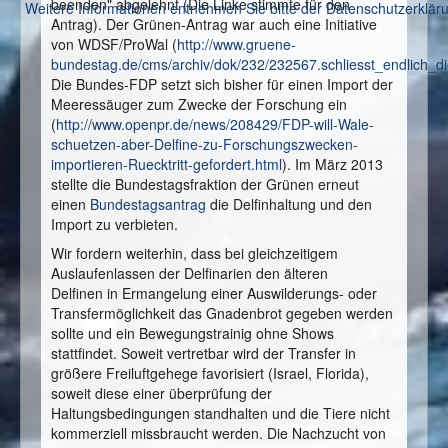
beenden" abgelehnt (Die Linke stimmte für den
Weitere Informationen entnehmen Sie bitte der Datenschutzerklär
Antrag). Der Grünen-Antrag war auch eine Initiative
von WDSF/ProWal (
http://www.gruene-
bundestag.de/cms/archiv/dok/232/232567.schliesst_endlich_die
Die Bundes-FDP setzt sich bisher für einen Import der
Meeressäuger zum Zwecke der Forschung ein
(
http://www.openpr.de/news/208429/FDP-will-Wale-
schuetzen-aber-Delfine-zu-Forschungszwecken-
importieren-Ruecktritt-gefordert.html
). Im März 2013
stellte die Bundestagsfraktion der Grünen erneut
einen
Bundestagsantrag
die Delfinhaltung und den
Import zu verbieten.
Wir fordern weiterhin, dass bei gleichzeitigem
Auslaufenlassen der Delfinarien den älteren
Delfinen in Ermangelung einer Auswilderungs- oder
Transfermöglichkeit das Gnadenbrot gegeben werden
sollte und ein Bewegungstrainig ohne Shows
stattfindet. Soweit vertretbar wird der Transfer in
größere Freiluftgehege favorisiert (Israel, Florida),
soweit diese einer überprüfung der
Haltungsbedingungen standhalten und die Tiere nicht
kommerziell missbraucht werden. Die Nachzucht von