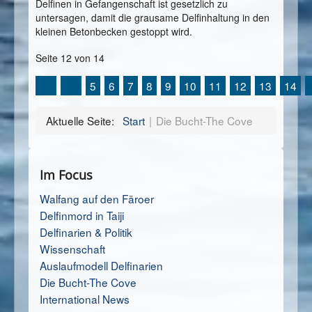
Delfinen in Gefangenschaft ist gesetzlich zu
untersagen, damit die grausame Delfinhaltung in den
kleinen Betonbecken gestoppt wird.
Seite 12 von 14
5
6
7
8
9
10
11
12
13
14
Aktuelle Seite:
Start
Die Bucht-The Cove
Im Focus
Walfang auf den Färoer
Delfinmord in Taiji
Delfinarien & Politik
Wissenschaft
Auslaufmodell Delfinarien
Die Bucht-The Cove
International News