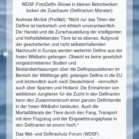
WDSF-FotoDelfin-Shows in kleinen Betonbecken
locken die Zuschauer (Delfinarium Münster)
Andreas Morlok (ProWal): "Nicht nur das Töten der
Delfine ist barbarisch und ethisch unverantwortlich.
Der Handel und die Zurschaustellung der intelligenten
und freiheitsliebenden Tiere ist es ebenso. Aufgrund
der gescheiterten und nicht selbsterhaltenden
Nachzucht in Europa werden weiterhin Delfine aus der
freien Wildbahn gefangen. Obwohl es keine gesetzlich
vorgeschriebenen Studien und
Bestandserfassungen über die Delfinpopulationen im
Bereich der Wildfänge gibt, gelangen Delfine in die EU
und letztendlich auch nach Deutschland - vermutlich
auch über Spanien und Holland. Die Entnahmen von
weiblichen Jungtieren für die Zucht in den Delfinarien
kann den Zusammenbruch einer ganzen Delfinfamilie
in der freien Wildbahn bedeuten. Auch die
Mortalitätsrate der Tiere durch den Fang, Transport
mit dem Flugzeug und der Eingewöhnungsphase in
den Delfinarien ist enorm hoch."
Das Wal- und Delfinschutz-Forum (WDSF)