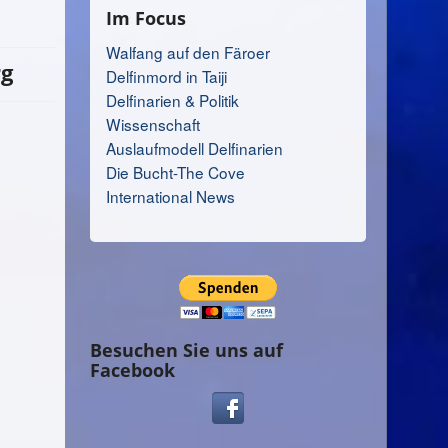
Im Focus
Walfang auf den Färoer
rg
Delfinmord in Taiji
Delfinarien & Politik
Wissenschaft
Auslaufmodell Delfinarien
Die Bucht-The Cove
International News
Besuchen Sie uns auf
Facebook