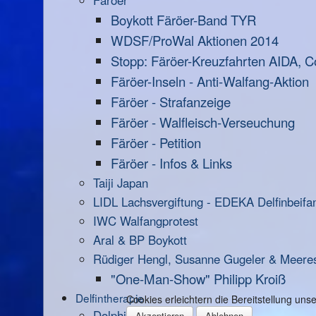
Färöer
Boykott Färöer-Band TYR
WDSF/ProWal Aktionen 2014
Stopp: Färöer-Kreuzfahrten AIDA, C
Färöer-Inseln - Anti-Walfang-Aktion
Färöer - Strafanzeige
Färöer - Walfleisch-Verseuchung
Färöer - Petition
Färöer - Infos & Links
Taiji Japan
LIDL Lachsvergiftung - EDEKA Delfinbeifa
IWC Walfangprotest
Aral & BP Boykott
Rüdiger Hengl, Susanne Gugeler & Meere
"One-Man-Show" Philipp Kroiß
Delfintherapie
Cookies erleichtern die Bereitstellung un
Dolphin Aid
Akzeptieren
Ablehnen