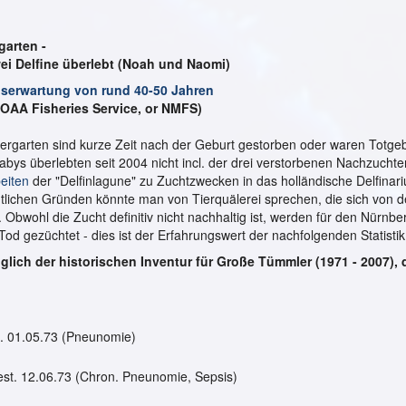
garten -
ei Delfine überlebt (Noah und Naomi)
nserwartung von rund 40-50 Jahren
(NOAA Fisheries Service, or NMFS)
ergarten sind kurze Zeit nach der Geburt gestorben oder waren Totgeb
abys überlebten seit 2004 nicht incl. der drei verstorbenen Nachzucht
eiten
der "Delfinlagune" zu Zuchtzwecken in das holländische Delfinari
chtlichen Gründen könnte man von Tierquälerei sprechen, die sich von d
Obwohl die Zucht definitiv nicht nachhaltig ist, werden für den Nürnbe
od gezüchtet - dies ist der Erfahrungswert der nachfolgenden Statistik
glich der historischen Inventur für Große Tümmler (1971 - 2007),
st. 01.05.73 (Pneunomie)
gest. 12.06.73 (Chron. Pneunomie, Sepsis)