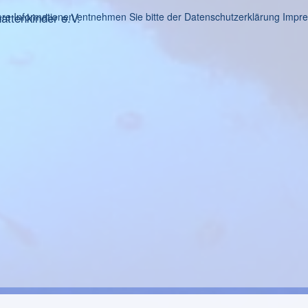
ttenkinder e.V.
re Informationen entnehmen Sie bitte der Datenschutzerklärung
Impr