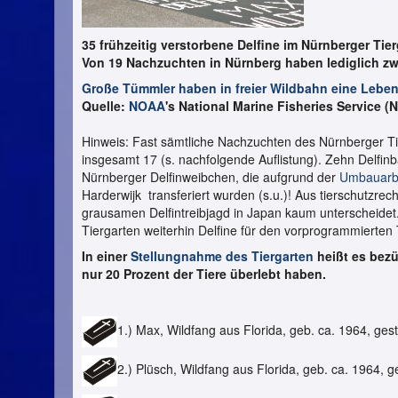
35 frühzeitig verstorbene Delfine im Nürnberger Tier
Von 19 Nachzuchten in Nürnberg haben lediglich zw
Große Tümmler haben in freier Wildbahn eine Lebe
Quelle:
NOAA
's National Marine Fisheries Service 
Hinweis: Fast sämtliche Nachzuchten des Nürnberger Ti
insgesamt 17 (s. nachfolgende Auflistung). Zehn Delfinb
Nürnberger Delfinweibchen, die aufgrund der
Umbauarb
Harderwijk transferiert wurden (s.u.)! Aus tierschutzre
grausamen Delfintreibjagd in Japan kaum unterscheidet. 
Tiergarten weiterhin Delfine für den vorprogrammierten T
In einer
Stellungnahme des Tiergarten
heißt es bezü
nur 20 Prozent der Tiere überlebt haben.
1.) Max, Wildfang aus Florida, geb. ca. 1964, ge
2.) Plüsch, Wildfang aus Florida, geb. ca. 1964, 