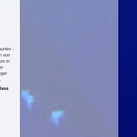
urten -
en von
um in
er
rger
.
 dass