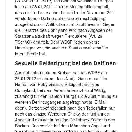
(WDSF 26.01.2012) Die Staatsanwaltschaft Thurgau
teilte am 23.01.2011 in einer Medienmitteilung mit,
dass die Todesursache der beiden im November 2011
verstorbenen Delfine auf eine Gehirnschädigung
ausgelöst durch Antibiotika zurückzuführen ist. Gegen
die Tierärzte des Connyland wird nach Angaben der
Staatsanwaltschaft wegen Tierquälerei (Art. 26
TSchVO) ermittelt. Dem WDSF liegen diverse
Unterlagen vor, die auch die Staatsanwaltschaft in
ihrem Besitz hat.
Sexuelle Belästigung bei den Delfinen
Aus gut unterrichteten Kreisen hat das WDSF am
26.01.2012 erfahren, dass Nadja Gasser auch im
Namen von Roby Gasser, Miteigentümer des
Connyland, bei dem Veterinärtierarzt Paul Witzig,
zuständig für den Kanton Thurgau, die Zustimmung zu
weiteren Delfinzugängen angefragt hat (s. E-Mail
oben). Derzeit befindet sich nach den Todesfällen nur
noch das einzige Weibchen Chicky, der fünfjährige
Angel und das achtmonatige Delfinbaby Secret in den
Becken. Das es sich bei dem Männchen Angel und
Secret um Nachwuchs von Chicky handelt, besteht die