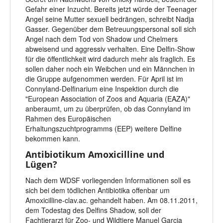
Gefahr einer Inzucht. Bereits jetzt würde der Teenager
Angel seine Mutter sexuell bedrängen, schreibt Nadja
Gasser. Gegenüber dem Betreuungspersonal soll sich
Angel nach dem Tod von Shadow und Chelmers
abweisend und aggressiv verhalten. Eine Delfin-Show
für die öffentlichkeit wird dadurch mehr als fraglich. Es
sollen daher noch ein Weibchen und ein Männchen in
die Gruppe aufgenommen werden. Für April ist im
Connyland-Delfinarium eine Inspektion durch die
"European Association of Zoos and Aquaria (EAZA)"
anberaumt, um zu überprüfen, ob das Connyland im
Rahmen des Europäischen
Erhaltungszuchtprogramms (EEP) weitere Delfine
bekommen kann.
Antibiotikum Amoxicilline und
Lügen?
Nach dem WDSF vorliegenden Informationen soll es
sich bei dem tödlichen Antibiotika offenbar um
Amoxicilline-clav.ac. gehandelt haben. Am 08.11.2011,
dem Todestag des Delfins Shadow, soll der
Fachtierarzt für Zoo- und Wildtiere Manuel Garcia