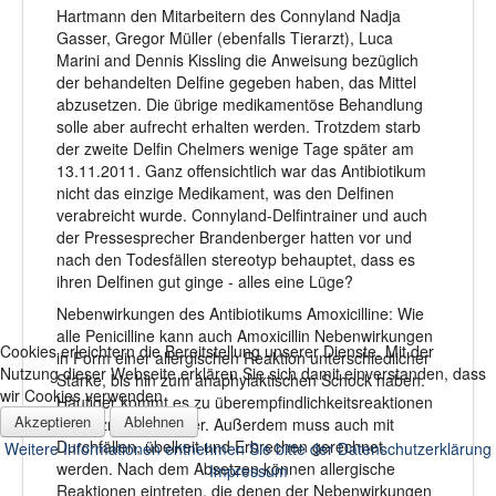
Hartmann den Mitarbeitern des Connyland Nadja
Gasser, Gregor Müller (ebenfalls Tierarzt), Luca
Marini and Dennis Kissling die Anweisung bezüglich
der behandelten Delfine gegeben haben, das Mittel
abzusetzen. Die übrige medikamentöse Behandlung
solle aber aufrecht erhalten werden. Trotzdem starb
der zweite Delfin Chelmers wenige Tage später am
13.11.2011. Ganz offensichtlich war das Antibiotikum
nicht das einzige Medikament, was den Delfinen
verabreicht wurde. Connyland-Delfintrainer und auch
der Pressesprecher Brandenberger hatten vor und
nach den Todesfällen stereotyp behauptet, dass es
ihren Delfinen gut ginge - alles eine Lüge?
Nebenwirkungen des Antibiotikums Amoxicilline: Wie
alle Penicilline kann auch Amoxicillin Nebenwirkungen
Cookies erleichtern die Bereitstellung unserer Dienste. Mit der
in Form einer allergischen Reaktion unterschiedlicher
Nutzung dieser Webseite erklären Sie sich damit einverstanden, dass
Stärke, bis hin zum anaphylaktischen Schock haben.
wir Cookies verwenden
Häufiger kommt es zu überempfindlichkeitsreaktionen
Akzeptieren
Ablehnen
wie Arzneimittelfieber. Außerdem muss auch mit
Durchfällen, übelkeit und Erbrechen gerechnet
Weitere Informationen entnehmen Sie bitte der Datenschutzerklärung
werden. Nach dem Absetzen können allergische
Impressum
Reaktionen eintreten, die denen der Nebenwirkungen