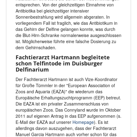
entsprechen. Von der gleichzeitigen Einnahme von
Antibiotika bei gleichzeitiger intensiver
Sonnenbestrahlung wird allgemein abgeraten. In
vorliegendem Fall ist fraglich, wie das Antibiotikum in
das Gehirn der Delfine gelangen konnte, was durch
die Blut-Hirn-Schranke normalerweise ausgeschlossen
ist. Möglicherweise führte eine falsche Dosierung zu
dem Gehirnschaden.
Fachtierarzt Hartmann begleitete
schon Telfintode im Duisburger
Delfinarium
Der Fachtierarzt Hartmann ist auch Vize-Koordinator
für Große Tümmler in der "European Association of
Zoos and Aquaria (EAZA)" die wiederum das
Europäische Erhaltungszuchtprogramm (EEP) betreut.
Die EAZA ist ein privater Zusammenschluss von
europäischen Zoos. Das Connyland wurde im Oktober
2011 auf eigenen Antrag in das EEP aufgenommen (s.
E-Mail der EAZA auf unserer
Homepage
). Es ist
allerdings davon auszugehen, dass der Fachtierarzt
Manuel Garcia Hartmann auch vorher schon für das